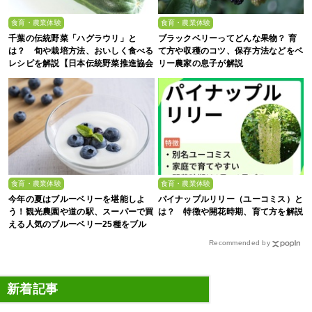
食育・農業体験
食育・農業体験
千葉の伝統野菜「ハグラウリ」と
ブラックベリーってどんな果物？ 育
は？ 旬や栽培方法、おいしく食べる
て方や収穫のコツ、保存方法などをベ
レシピを解説【日本伝統野菜推進協会
リー農家の息子が解説
監修】
食育・農業体験
食育・農業体験
今年の夏はブルーベリーを堪能しよ
パイナップルリリー（ユーコミス）と
う！観光農園や道の駅、スーパーで買
は？ 特徴や開花時期、育て方を解説
える人気のブルーベリー25種をブル
ーベリー農家の息子が解説
Recommended by
新着記事