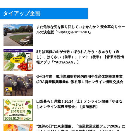
タイアップ企画
まだ危険な刃を振り回していませんか？ 安全草刈りツー
ルの決定版「SuperカルマーPRO」
8月は高値の山が分散：ほうれんそう・きゅうり（通
し）、はくさい（前半）、トマト（後半）【青果市況情
報アプリ「YAOYASAN」】
令和8年度 環境調和型持続的肉用牛生産体制推進事業
(JRA畜産振興事業)に係る第１回オンライン情報交換会
山梨暮らし満載！10/24（土）オンライン開催『やまな
しオンライン就農座談会』【参加無料】
“漁師の日”に東京開催。「漁業就業支援フェア2026」に