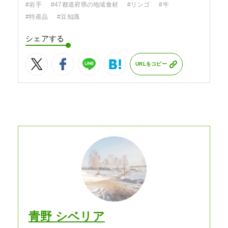
#岩手
#47都道府県の地域食材
#リンゴ
#牛
#特産品
#豆知識
シェアする
URLをコピー
青野 シベリア