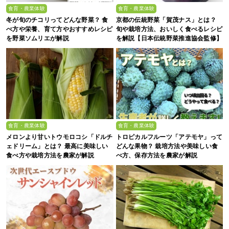
食育・農業体験
食育・農業体験
冬が旬のチコリってどんな野菜？ 食
京都の伝統野菜「賀茂ナス」とは？
べ方や栄養、育て方やおすすめレシピ
旬や栽培方法、おいしく食べるレシピ
を野菜ソムリエが解説
を解説【日本伝統野菜推進協会監修】
食育・農業体験
食育・農業体験
メロンより甘いトウモロコシ「ドルチ
トロピカルフルーツ「アテモヤ」って
ェドリーム」とは？ 最高に美味しい
どんな果物？ 栽培方法や美味しい食
食べ方や栽培方法を農家が解説
べ方、保存方法を農家が解説