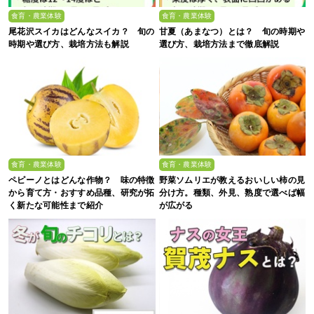
食育・農業体験
食育・農業体験
尾花沢スイカはどんなスイカ？ 旬の
甘夏（あまなつ）とは？ 旬の時期や
時期や選び方、栽培方法も解説
選び方、栽培方法まで徹底解説
食育・農業体験
食育・農業体験
ペピーノとはどんな作物？ 味の特徴
野菜ソムリエが教えるおいしい柿の見
から育て方・おすすめ品種、研究が拓
分け方。種類、外見、熟度で選べば幅
く新たな可能性まで紹介
が広がる