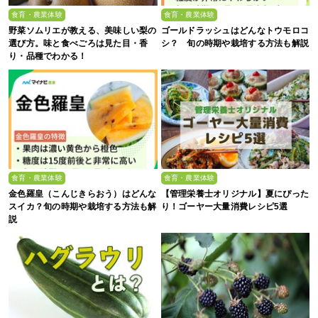
食育・農業体験
食育・農業体験
野菜ソムリエが教える、美味しい梨の
ゴールドラッシュはどんなトウモロコ
選び方。味と食べごろは見た目・香
シ？ 旬の時期や栽培する方法も解説
り・品種でわかる！
食育・農業体験
食育・農業体験
金色羅皇（こんじきらおう）はどんな
【管理栄養士オリジナル】夏にぴった
スイカ？旬の時期や栽培する方法も解
り！ゴーヤー大量消費レシピ5選
説