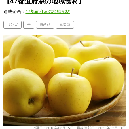
【47都道府県の地域食材】
連載企画：
47都道府県の地域食材
リンゴ
牛
特産品
豆知識
公開日：
2018年02月15日
最終更新日：
2025年12月03日