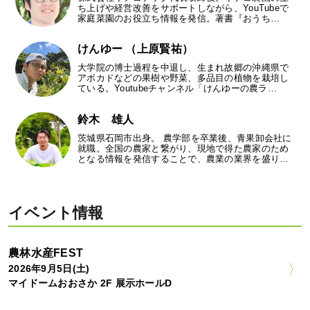
ち上げや経営改善をサポートしながら、YouTubeで
家庭菜園のお役立ち情報を発信。著書『おうち…
けんゆー （上原賢祐）
大学院の博士過程を中退し、生まれ故郷の沖縄県で
アボカドなどの果樹や野菜、多品目の植物を栽培し
ている。Youtubeチャンネル「けんゆーの農ラ…
鈴木 雄人
茨城県石岡市出身。 農学部を卒業後、青果卸会社に
就職。全国の農家と繋がり、現地で得た農家のため
となる情報を発信することで、農業の業界を盛り…
イベント情報
農林水産FEST
2026年9月5日(土)
マイドームおおさか 2F 展示ホールD