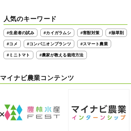
人気のキーワード
#生産者の試み
#カイガラムシ
#害獣対策
#除草剤
#コメ
#コンパニオンプランツ
#スマート農業
#ミニトマト
#農家が教える栽培方法
マイナビ農業コンテンツ