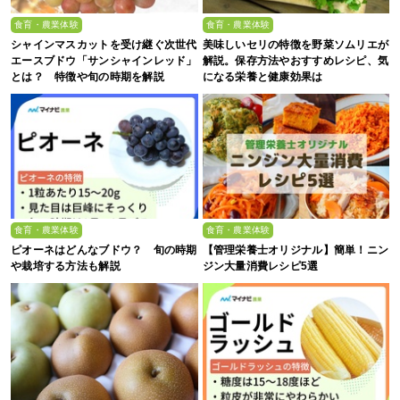
食育・農業体験
食育・農業体験
シャインマスカットを受け継ぐ次世代
美味しいセリの特徴を野菜ソムリエが
エースブドウ「サンシャインレッド」
解説。保存方法やおすすめレシピ、気
とは？ 特徴や旬の時期を解説
になる栄養と健康効果は
食育・農業体験
食育・農業体験
ピオーネはどんなブドウ？ 旬の時期
【管理栄養士オリジナル】簡単！ニン
や栽培する方法も解説
ジン大量消費レシピ5選