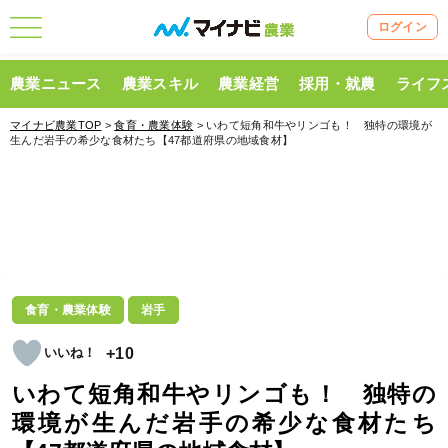
ログイン
農業ニュース
農業スキル
農業経営
採用・就農
ライフ
マイナビ農業TOP
>
食育・農業体験
> いわて短角和牛やリンゴも！ 独特の環境が
生んだ岩手の希少な食材たち【47都道府県の地域食材】
食育・農業体験
岩手
+10
いわて短角和牛やリンゴも！ 独特の
環境が生んだ岩手の希少な食材たち