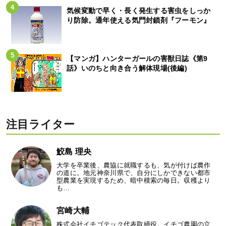
気候変動で早く・長く発生する害虫をしっか
り防除。通年使える気門封鎖剤『フーモン』
【マンガ】ハンターガールの害獣日誌《第9
話》いのちと向き合う解体現場(後編)
注目ライター
鮫島 理央
大学を卒業後、農協に就職するも、気が付けば農作
の道に。地元神奈川県で、自分にしかできない都市
型農業を実現するため、暗中模索の毎日。収穫より
も…
宮崎大輔
株式会社イチゴテック代表取締役。イチゴ農園の立