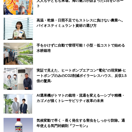
大人も子どもも来場。海の魅力が詰まった1日をレポー
ト
高温・乾燥・日照不足でもストレスに負けない農業へ。
バイオスティミュラント資材の選び方
手をかけずに自動で管理可能！小型・低コストで始める
水耕栽培
実証で見えた、ヒートポンプエアコン“電化”の現実解-ヒ
ートポンプのみのCO2削減ボイラーレスハウス、反収1.5
倍の驚異-
AI選果機がトマトの栽培・流通を変える―シブヤ精機・
カゴメが描くトレーサビリティ改革の未来
気候変動で早く・長く発生する害虫をしっかり防除。通
年使える気門封鎖剤『フーモン』