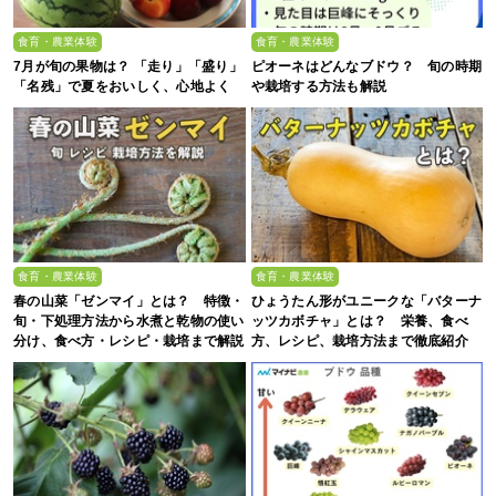
食育・農業体験
食育・農業体験
7月が旬の果物は？ 「走り」「盛り」
ピオーネはどんなブドウ？ 旬の時期
「名残」で夏をおいしく、心地よく
や栽培する方法も解説
食育・農業体験
食育・農業体験
春の山菜「ゼンマイ」とは？ 特徴・
ひょうたん形がユニークな「バターナ
旬・下処理方法から水煮と乾物の使い
ッツカボチャ」とは？ 栄養、食べ
分け、食べ方・レシピ・栽培まで解説
方、レシピ、栽培方法まで徹底紹介