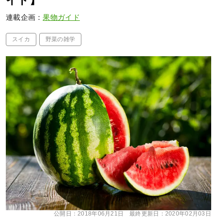
イド】
連載企画：
果物ガイド
スイカ
野菜の雑学
公開日：
2018年06月21日
最終更新日：
2020年02月03日