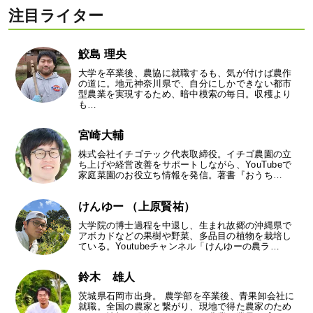
注目ライター
鮫島 理央
大学を卒業後、農協に就職するも、気が付けば農作
の道に。地元神奈川県で、自分にしかできない都市
型農業を実現するため、暗中模索の毎日。収穫より
も…
宮崎大輔
株式会社イチゴテック代表取締役。イチゴ農園の立
ち上げや経営改善をサポートしながら、YouTubeで
家庭菜園のお役立ち情報を発信。著書『おうち…
けんゆー （上原賢祐）
大学院の博士過程を中退し、生まれ故郷の沖縄県で
アボカドなどの果樹や野菜、多品目の植物を栽培し
ている。Youtubeチャンネル「けんゆーの農ラ…
鈴木 雄人
茨城県石岡市出身。 農学部を卒業後、青果卸会社に
就職。全国の農家と繋がり、現地で得た農家のため