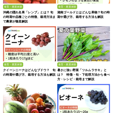
食育・農業体験
食育・農業体験
沖縄の隠れ名果「レンブ」とは？ 旬
湘南ゴールドとはどんな果物？旬の時
の時期や品種ごとの特徴、栽培方法ま
期や選び方、栽培する方法も解説
で農家が徹底解説
食育・農業体験
食育・農業体験
クイーンニーナはどんなブドウ？ 旬
暑さに強い野菜「ツルムラサキ」と
の時期や選び方、栽培する方法も解説
は？ 特徴・旬・下処理方法から食べ
方・レシピ・栽培まで解説