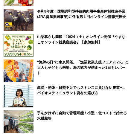
令和8年度 環境調和型持続的肉用牛生産体制推進事業
(JRA畜産振興事業)に係る第１回オンライン情報交換会
山梨暮らし満載！10/24（土）オンライン開催『やまな
しオンライン就農座談会』【参加無料】
“漁師の日”に東京開催。「漁業就業支援フェア2026」に
大人も子どもも来場。海の魅力が詰まった1日をレポー
ト
高温・乾燥・日照不足でもストレスに負けない農業へ。
バイオスティミュラント資材の選び方
手をかけずに自動で管理可能！小型・低コストで始める
水耕栽培