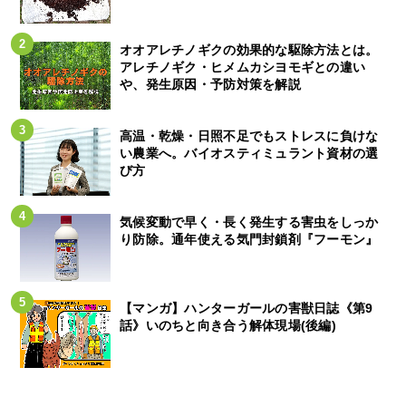
オオアレチノギクの効果的な駆除方法とは。
アレチノギク・ヒメムカシヨモギとの違い
や、発生原因・予防対策を解説
高温・乾燥・日照不足でもストレスに負けな
い農業へ。バイオスティミュラント資材の選
び方
気候変動で早く・長く発生する害虫をしっか
り防除。通年使える気門封鎖剤『フーモン』
【マンガ】ハンターガールの害獣日誌《第9
話》いのちと向き合う解体現場(後編)