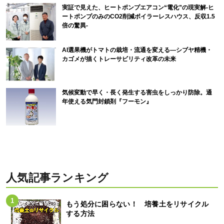
実証で見えた、ヒートポンプエアコン“電化”の現実解-ヒ
ートポンプのみのCO2削減ボイラーレスハウス、反収1.5
倍の驚異-
AI選果機がトマトの栽培・流通を変える―シブヤ精機・
カゴメが描くトレーサビリティ改革の未来
気候変動で早く・長く発生する害虫をしっかり防除。通
年使える気門封鎖剤『フーモン』
人気記事ランキング
もう処分に困らない！ 培養土をリサイクル
する方法