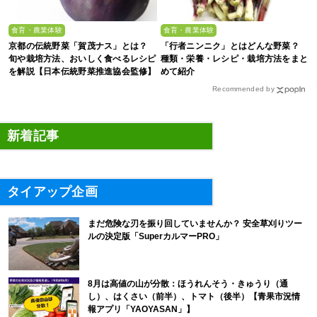
食育・農業体験
食育・農業体験
京都の伝統野菜「賀茂ナス」とは？
「行者ニンニク」とはどんな野菜？
旬や栽培方法、おいしく食べるレシピ
種類・栄養・レシピ・栽培方法をまと
を解説【日本伝統野菜推進協会監修】
めて紹介
Recommended by
新着記事
タイアップ企画
まだ危険な刃を振り回していませんか？ 安全草刈りツー
ルの決定版「SuperカルマーPRO」
8月は高値の山が分散：ほうれんそう・きゅうり（通
し）、はくさい（前半）、トマト（後半）【青果市況情
報アプリ「YAOYASAN」】