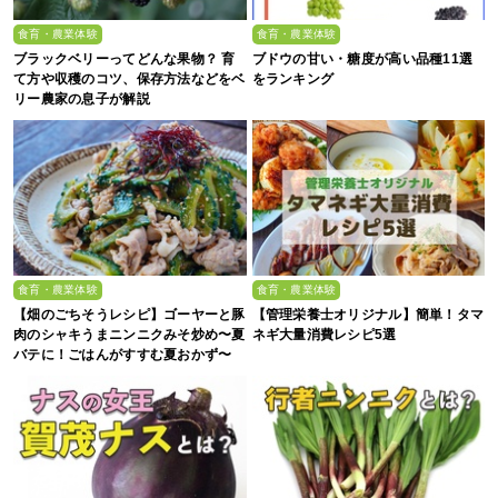
食育・農業体験
食育・農業体験
ブラックベリーってどんな果物？ 育
ブドウの甘い・糖度が高い品種11選
て方や収穫のコツ、保存方法などをベ
をランキング
リー農家の息子が解説
食育・農業体験
食育・農業体験
【畑のごちそうレシピ】ゴーヤーと豚
【管理栄養士オリジナル】簡単！タマ
肉のシャキうまニンニクみそ炒め〜夏
ネギ大量消費レシピ5選
バテに！ごはんがすすむ夏おかず〜