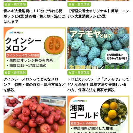
食育・農業体験
食育・農業体験
青ネギ大量消費に！10分で作れる簡
【管理栄養士オリジナル】簡単！ニン
単レシピ4選 炒め物・和え物・混ぜご
ジン大量消費レシピ5選
はんまで
食育・農業体験
食育・農業体験
クインシーメロンってどんなメロ
トロピカルフルーツ「アテモヤ」って
ン？ 特徴・旬の時期・栽培方法など
どんな果物？ 栽培方法や美味しい食
を解説
べ方、保存方法を農家が解説