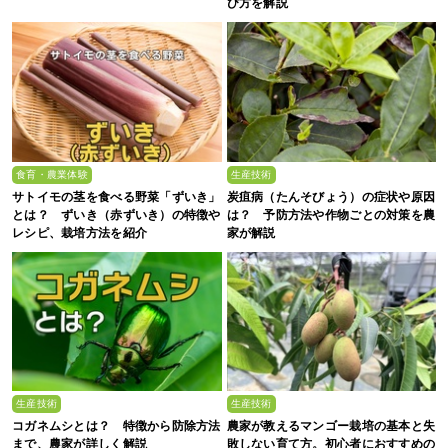
び方を解説
食育・農業体験
生産技術
サトイモの茎を食べる野菜「ずいき」
炭疽病（たんそびょう）の症状や原因
とは？ ずいき（赤ずいき）の特徴や
は？ 予防方法や作物ごとの対策を農
レシピ、栽培方法を紹介
家が解説
生産技術
生産技術
コガネムシとは？ 特徴から防除方法
農家が教えるマンゴー栽培の基本と失
まで、農家が詳しく解説
敗しない育て方。初心者におすすめの