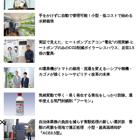
手をかけずに自動で管理可能！小型・低コストで始める
水耕栽培
実証で見えた、ヒートポンプエアコン“電化”の現実解-ヒ
ートポンプのみのCO2削減ボイラーレスハウス、反収1.5
倍の驚異-
AI選果機がトマトの栽培・流通を変える―シブヤ精機・
カゴメが描くトレーサビリティ改革の未来
気候変動で早く・長く発生する害虫をしっかり防除。通
年使える気門封鎖剤『フーモン』
自治体業務の負担を減らす害獣処理の新しい選択肢 害
獣の死骸を現地で適正処理 小型・超高温焼却炉
『ACE0.5型』