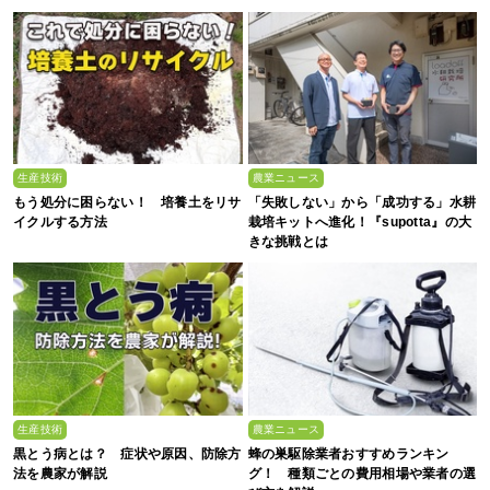
生産技術
農業ニュース
もう処分に困らない！ 培養土をリサ
「失敗しない」から「成功する」水耕
イクルする方法
栽培キットへ進化！『supotta』の大
きな挑戦とは
生産技術
農業ニュース
黒とう病とは？ 症状や原因、防除方
蜂の巣駆除業者おすすめランキン
法を農家が解説
グ！ 種類ごとの費用相場や業者の選