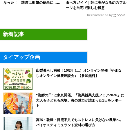
なった！ 糖度は衝撃の結果に……
食べ方ガイド｜幹に実がなる幻のフル
ーツを自宅で楽しむ極意
Recommended by
新着記事
タイアップ企画
山梨暮らし満載！10/24（土）オンライン開催『やまな
しオンライン就農座談会』【参加無料】
“漁師の日”に東京開催。「漁業就業支援フェア2026」に
大人も子どもも来場。海の魅力が詰まった1日をレポー
ト
高温・乾燥・日照不足でもストレスに負けない農業へ。
バイオスティミュラント資材の選び方