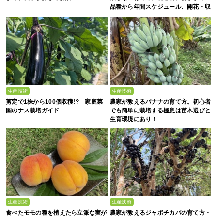
品種から年間スケジュール、開花・収
穫のコツまで徹底解説
生産技術
生産技術
剪定で1株から100個収穫!? 家庭菜
農家が教えるバナナの育て方。初心者
園のナス栽培ガイド
でも簡単に栽培する極意は苗木選びと
生育環境にあり！
生産技術
生産技術
食べたモモの種を植えたら立派な実が
農家が教えるジャボチカバの育て方・