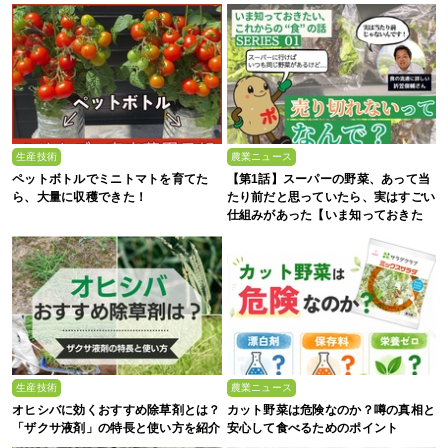
生産技術
農業ニュース
ペットボトルでミニトマトを育てた
【第1話】スーパーの野菜、あって当
ら、大量に収穫できた！
たり前だと思っていたら、実はすごい
仕組みがあった【いま知っておきた
い、これからの”食”の話】
生産技術
農業ニュース
オヒシバに効くおすすめ除草剤とは？
カット野菜は危険なのか？噂の真相と
「ザクサ液剤」の特長と使い方を紹介
安心して食べるためのポイント