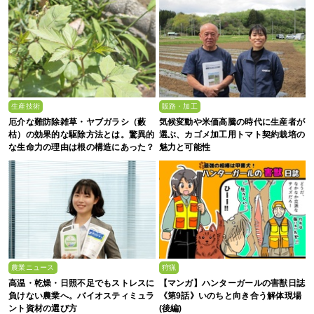
生産技術
販路・加工
厄介な難防除雑草・ヤブガラシ（藪
気候変動や米価高騰の時代に生産者が
枯）の効果的な駆除方法とは。驚異的
選ぶ、カゴメ加工用トマト契約栽培の
な生命力の理由は根の構造にあった？
魅力と可能性
農業ニュース
狩猟
高温・乾燥・日照不足でもストレスに
【マンガ】ハンターガールの害獣日誌
負けない農業へ。バイオスティミュラ
《第9話》いのちと向き合う解体現場
ント資材の選び方
(後編)