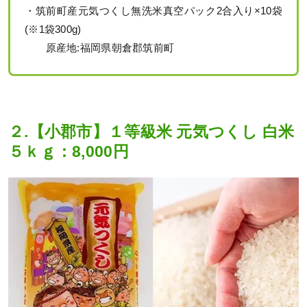
・筑前町産元気つくし無洗米真空パック2合入り×10袋
(※1袋300g)
原産地:福岡県朝倉郡筑前町
２.【小郡市】１等級米 元気つくし 白米
５ｋｇ：8,000円