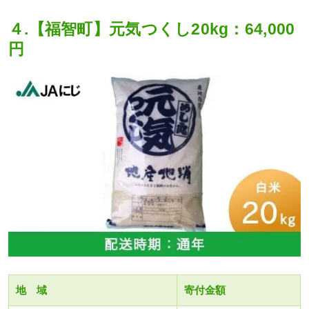
４.【福智町】元気つくし20kg：64,000
円
地 域
寄付金額