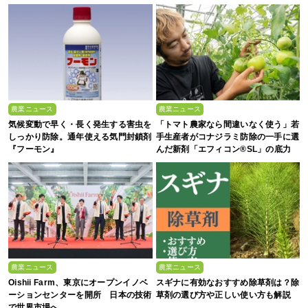
農業ニュース
農業ニュース
気候変動で早く・長く発生する害虫を
「トマト農家なら間違いなく使う」若
しっかり防除。通年使える気門封鎖剤
手生産者がコナジラミ防除の一手に選
『フーモン』
んだ新剤「エフィコン®SL」の底力
農業ニュース
農業ニュース
Oishii Farm、東京にオープンイノベ
スギナに有効なおすすめ除草剤は？除
ーションセンターを開所 日本の技術
草剤の選び方や正しい使い方も解説
で世界市場へ