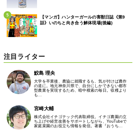
【マンガ】ハンターガールの害獣日誌《第9
話》いのちと向き合う解体現場(後編)
注目ライター
鮫島 理央
大学を卒業後、農協に就職するも、気が付けば農作
の道に。地元神奈川県で、自分にしかできない都市
型農業を実現するため、暗中模索の毎日。収穫より
も…
宮崎大輔
株式会社イチゴテック代表取締役。イチゴ農園の立
ち上げや経営改善をサポートしながら、YouTubeで
家庭菜園のお役立ち情報を発信。著書『おうち…