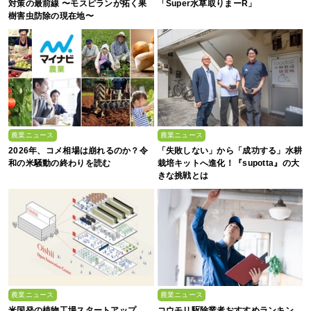
対策の最前線 〜モスピランが拓く果
「Super水草取りまーR」
樹害虫防除の現在地〜
農業ニュース
農業ニュース
2026年、コメ相場は崩れるのか？令
「失敗しない」から「成功する」水耕
和の米騒動の終わりを読む
栽培キットへ進化！『supotta』の大
きな挑戦とは
農業ニュース
農業ニュース
米国発の植物工場スタートアップ
コウモリ駆除業者おすすめランキン