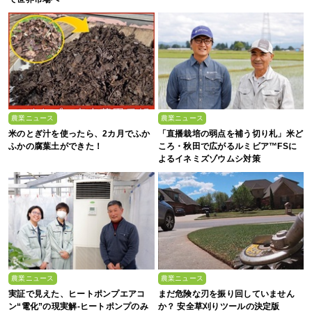
農業ニュース
農業ニュース
米のとぎ汁を使ったら、2カ月でふか
「直播栽培の弱点を補う切り札」米ど
ふかの腐葉土ができた！
ころ・秋田で広がるルミビア™FSに
よるイネミズゾウムシ対策
農業ニュース
農業ニュース
実証で見えた、ヒートポンプエアコ
まだ危険な刃を振り回していません
ン“電化”の現実解-ヒートポンプのみ
か？ 安全草刈りツールの決定版