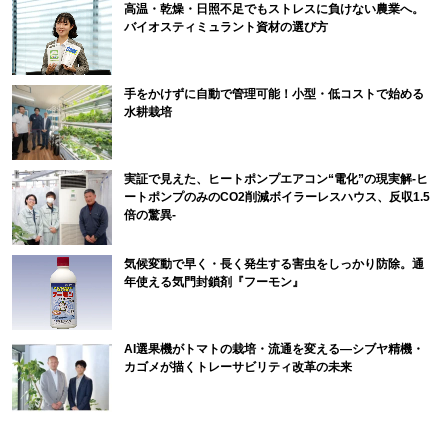
高温・乾燥・日照不足でもストレスに負けない農業へ。
バイオスティミュラント資材の選び方
手をかけずに自動で管理可能！小型・低コストで始める
水耕栽培
実証で見えた、ヒートポンプエアコン“電化”の現実解-ヒ
ートポンプのみのCO2削減ボイラーレスハウス、反収1.5
倍の驚異-
気候変動で早く・長く発生する害虫をしっかり防除。通
年使える気門封鎖剤『フーモン』
AI選果機がトマトの栽培・流通を変える―シブヤ精機・
カゴメが描くトレーサビリティ改革の未来