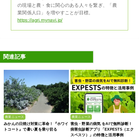
の現場と農・食に関心のある人々を繋ぎ、「農
業関係人口」を増やすことが目標。
https://agri.mynavi.jp/
関連記事
農業ニュース
農業ニュース
みかんの日焼け対策に革命！『ホワイ
害虫・野菜の病気 をAIで無料診断！
トコート』で暑い夏を乗り切る
病害虫診断アプリ「EXPESTS（エク
スペスツ）」の特徴と活用事例