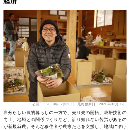
経済
公開日：
2019年02月20日
最終更新日：
2020年02月05日
自分らしい農的暮らしの一方で、売り先の開拓、栽培技術の
向上、地域との関係づくりなど、計り知れない苦労があるの
が新規就農。そんな移住者や農家たちを支援し、地域に溶け