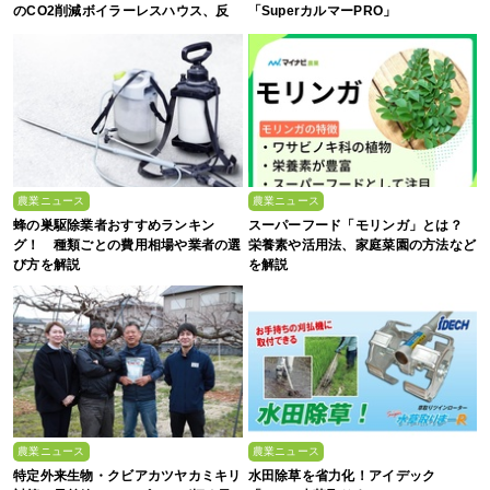
のCO2削減ボイラーレスハウス、反
「SuperカルマーPRO」
収1.5倍の驚異-
農業ニュース
農業ニュース
蜂の巣駆除業者おすすめランキン
スーパーフード「モリンガ」とは？
グ！ 種類ごとの費用相場や業者の選
栄養素や活用法、家庭菜園の方法など
び方を解説
を解説
農業ニュース
農業ニュース
特定外来生物・クビアカツヤカミキリ
水田除草を省力化！アイデック