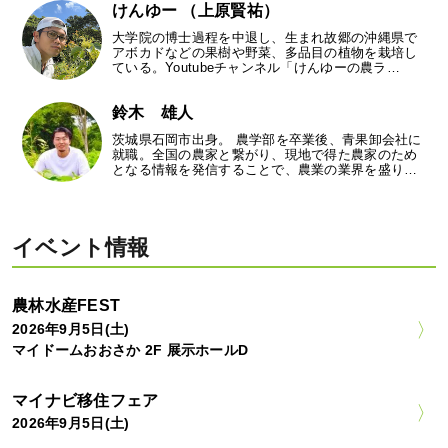
けんゆー （上原賢祐）
大学院の博士過程を中退し、生まれ故郷の沖縄県で
アボカドなどの果樹や野菜、多品目の植物を栽培し
ている。Youtubeチャンネル「けんゆーの農ラ…
鈴木 雄人
茨城県石岡市出身。 農学部を卒業後、青果卸会社に
就職。全国の農家と繋がり、現地で得た農家のため
となる情報を発信することで、農業の業界を盛り…
イベント情報
農林水産FEST
2026年9月5日(土)
マイドームおおさか 2F 展示ホールD
マイナビ移住フェア
2026年9月5日(土)