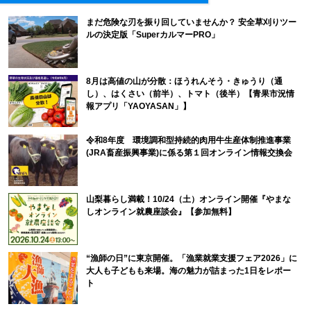
まだ危険な刃を振り回していませんか？ 安全草刈りツー
ルの決定版「SuperカルマーPRO」
8月は高値の山が分散：ほうれんそう・きゅうり（通
し）、はくさい（前半）、トマト（後半）【青果市況情
報アプリ「YAOYASAN」】
令和8年度 環境調和型持続的肉用牛生産体制推進事業
(JRA畜産振興事業)に係る第１回オンライン情報交換会
山梨暮らし満載！10/24（土）オンライン開催『やまな
しオンライン就農座談会』【参加無料】
“漁師の日”に東京開催。「漁業就業支援フェア2026」に
大人も子どもも来場。海の魅力が詰まった1日をレポー
ト