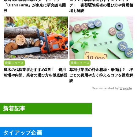
「Oishii Farm」が東京に研究拠点開
グ！ 害獣駆除業者の選び方や費用相
設
場も解説
農業ニュース
農業ニュース
庭木の伐採業者おすすめ3選！ 費用
草刈り業者の料金相場・単価は？ 坪
相場や内訳、業者の選び方を徹底解説
ごとの費用や安く抑えるコツを徹底解
説
Recommended by
新着記事
タイアップ企画