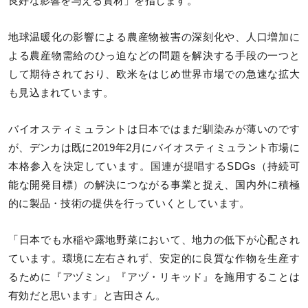
良好な影響を与える資材」を指します。
地球温暖化の影響による農産物被害の深刻化や、人口増加に
よる農産物需給のひっ迫などの問題を解決する手段の一つと
して期待されており、欧米をはじめ世界市場での急速な拡大
も見込まれています。
バイオスティミュラントは日本ではまだ馴染みが薄いのです
が、デンカは既に2019年2月にバイオスティミュラント市場に
本格参入を決定しています。国連が提唱するSDGs（持続可
能な開発目標）の解決につながる事業と捉え、国内外に積極
的に製品・技術の提供を行っていくとしています。
「日本でも水稲や露地野菜において、地力の低下が心配され
ています。環境に左右されず、安定的に良質な作物を生産す
るために『アヅミン』『アヅ・リキッド』を施用することは
有効だと思います」と吉田さん。