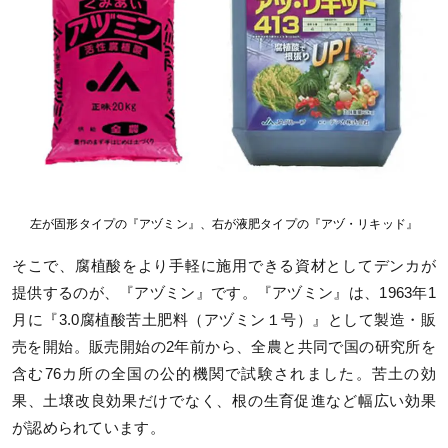
左が固形タイプの『アヅミン』、右が液肥タイプの『アヅ・リキッド』
そこで、腐植酸をより手軽に施用できる資材としてデンカが
提供するのが、『アヅミン』です。『アヅミン』は、1963年1
月に『3.0腐植酸苦土肥料（アヅミン１号）』として製造・販
売を開始。販売開始の2年前から、全農と共同で国の研究所を
含む76カ所の全国の公的機関で試験されました。苦土の効
果、土壌改良効果だけでなく、根の生育促進など幅広い効果
が認められています。