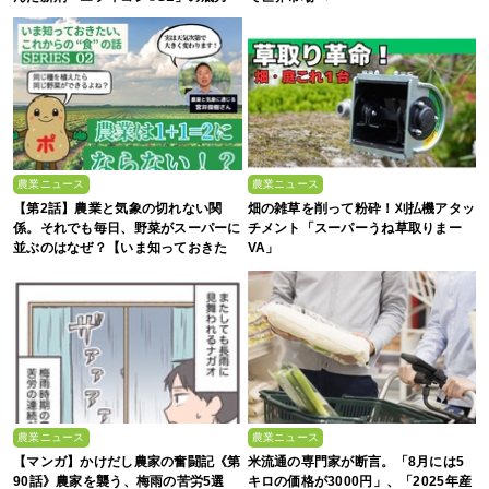
農業ニュース
農業ニュース
【第2話】農業と気象の切れない関
畑の雑草を削って粉砕！刈払機アタッ
係。それでも毎日、野菜がスーパーに
チメント「スーパーうね草取りまー
並ぶのはなぜ？【いま知っておきた
VA」
い、これからの”食”の話】
農業ニュース
農業ニュース
【マンガ】かけだし農家の奮闘記《第
米流通の専門家が断言。「8月には5
90話》農家を襲う、梅雨の苦労5選
キロの価格が3000円」、「2025年産