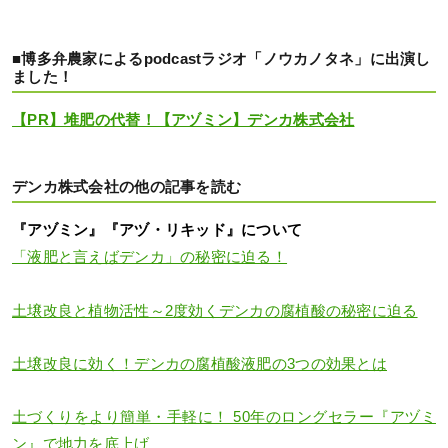
■博多弁農家によるpodcastラジオ「ノウカノタネ」に出演し
ました！
【PR】堆肥の代替！【アヅミン】デンカ株式会社
デンカ株式会社の他の記事を読む
『アヅミン』『アヅ・リキッド』について
「液肥と言えばデンカ」の秘密に迫る！
土壌改良と植物活性～2度効くデンカの腐植酸の秘密に迫る
土壌改良に効く！デンカの腐植酸液肥の3つの効果とは
土づくりをより簡単・手軽に！ 50年のロングセラー『アヅミ
ン』で地力を底上げ