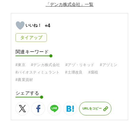
「デンカ株式会社」
+4
タイアップ
関連キーワード
#東京
#デンカ株式会社
#アヅ・リキッド
#アヅミン
#バイオスティミュラント
#土壌改良
#腐植
#農業資材
シェアする
URLをコピー