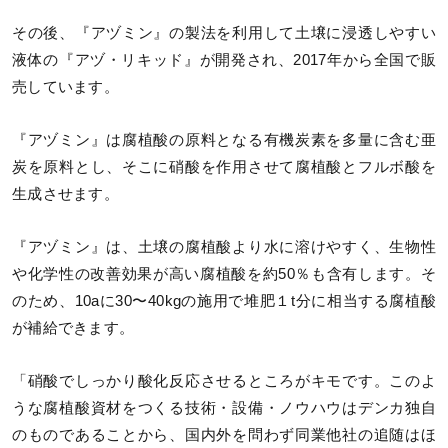
その後、『アヅミン』の製法を利用して土壌に浸透しやすい
液体の『アヅ・リキッド』が開発され、2017年から全国で販
売しています。
『アヅミン』は腐植酸の原料となる有機炭素を多量に含む亜
炭を原料とし、そこに硝酸を作用させて腐植酸とフルボ酸を
生成させます。
『アヅミン』は、土壌の腐植酸より水に溶けやすく、生物性
や化学性の改善効果が高い腐植酸を約50％も含有します。そ
のため、10aに30〜40kgの施用で堆肥１t分に相当する腐植酸
が補給できます。
「硝酸でしっかり酸化反応させるところがキモです。このよ
うな腐植酸資材をつくる技術・設備・ノウハウはデンカ独自
のものであることから、国内外を問わず同業他社の追随はほ