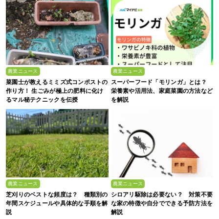
農業ニュース
農業ニュース
菜園士が教えるミミズ式コンポストの
スーパーフード「モリンガ」とは？
作り方！ 生ごみが極上の肥料に化け
栄養素や活用法、家庭菜園の方法など
るマル秘テクニックを伝授
を解説
農業ニュース
農業ニュース
芝刈りのベストな頻度は？ 種類別の
シロアリ駆除は必要ない？ 対策不要
年間スケジュールや具体的な手順を解
な家の特徴や自分でできる予防方法を
説
解説