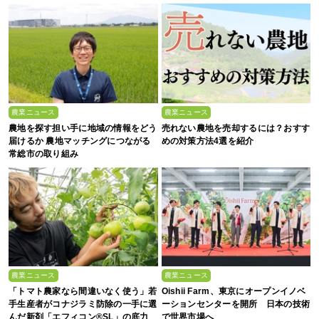
農業ニュース
農業ニュース
農地を探す担い手に地域の情報をどう
売れない農地を売却するには？おすす
届けるか 農地マッチングにつながる
めの対策方法4選を紹介
常総市の取り組み
農業ニュース
農業ニュース
「トマト農家なら間違いなく使う」若
Oishii Farm、東京にオープンイノベ
手生産者がコナジラミ防除の一手に選
ーションセンターを開所 日本の技術
んだ新剤「エフィコン®SL」の底力
で世界市場へ