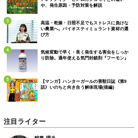
や、発生原因・予防対策を解説
高温・乾燥・日照不足でもストレスに負けな
い農業へ。バイオスティミュラント資材の選
び方
気候変動で早く・長く発生する害虫をしっか
り防除。通年使える気門封鎖剤『フーモン』
【マンガ】ハンターガールの害獣日誌《第9
話》いのちと向き合う解体現場(後編)
注目ライター