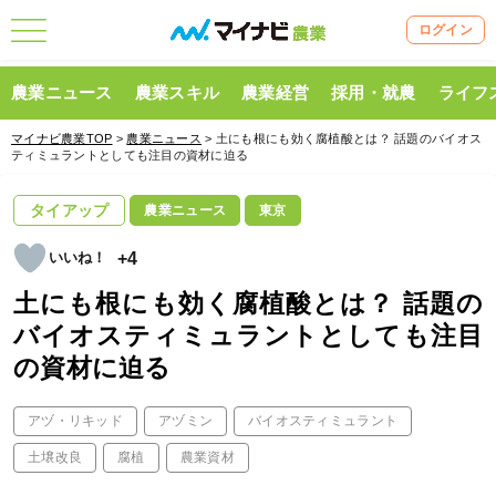
ログイン
農業ニュース
農業スキル
農業経営
採用・就農
ライフ
マイナビ農業TOP
>
農業ニュース
> 土にも根にも効く腐植酸とは？ 話題のバイオス
ティミュラントとしても注目の資材に迫る
タイアップ
農業ニュース
東京
+4
土にも根にも効く腐植酸とは？ 話題の
バイオスティミュラントとしても注目
の資材に迫る
アヅ・リキッド
アヅミン
バイオスティミュラント
土壌改良
腐植
農業資材