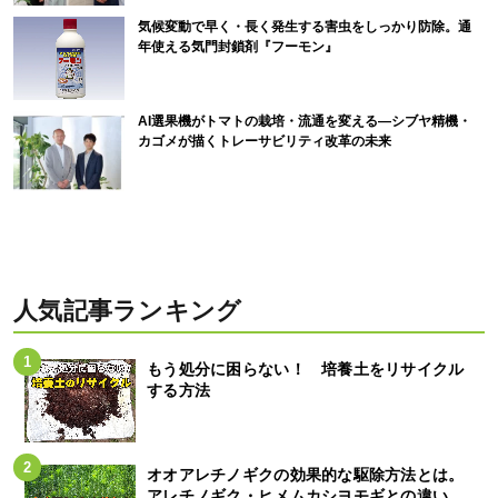
気候変動で早く・長く発生する害虫をしっかり防除。通
年使える気門封鎖剤『フーモン』
AI選果機がトマトの栽培・流通を変える―シブヤ精機・
カゴメが描くトレーサビリティ改革の未来
人気記事ランキング
もう処分に困らない！ 培養土をリサイクル
する方法
オオアレチノギクの効果的な駆除方法とは。
アレチノギク・ヒメムカシヨモギとの違い