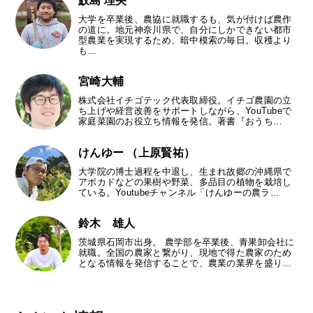
鮫島 理央
大学を卒業後、農協に就職するも、気が付けば農作
の道に。地元神奈川県で、自分にしかできない都市
型農業を実現するため、暗中模索の毎日。収穫より
も…
宮崎大輔
株式会社イチゴテック代表取締役。イチゴ農園の立
ち上げや経営改善をサポートしながら、YouTubeで
家庭菜園のお役立ち情報を発信。著書『おうち…
けんゆー （上原賢祐）
大学院の博士過程を中退し、生まれ故郷の沖縄県で
アボカドなどの果樹や野菜、多品目の植物を栽培し
ている。Youtubeチャンネル「けんゆーの農ラ…
鈴木 雄人
茨城県石岡市出身。 農学部を卒業後、青果卸会社に
就職。全国の農家と繋がり、現地で得た農家のため
となる情報を発信することで、農業の業界を盛り…