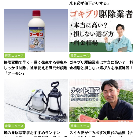
米も必ず値下がりする」
農業ニュース
農業ニュース
気候変動で早く・長く発生する害虫を
ゴキブリ駆除業者は本当に高い？ 料
しっかり防除。通年使える気門封鎖剤
金相場と損しない選び方を徹底解説！
『フーモン』
農業ニュース
農業ニュース
蜂の巣駆除業者おすすめランキン
スイカ愛が生み出す次世代の品種【ナ