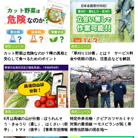
農業ニュース
農業ニュース
カット野菜は危険なのか？噂の真相と
「草刈り110番」とは？ サービス料
安心して食べるためのポイント
金や依頼の流れ、注意点などを解説
農業ニュース
農業ニュース
8月は高値の山が分散：ほうれんそ
特定外来生物・クビアカツヤカミキリ
う・きゅうり（通し）、はくさい（前
対策の最前線 〜モスピランが拓く果
半）、トマト（後半）【青果市況情報
樹害虫防除の現在地〜
アプリ「YAOYASAN」】