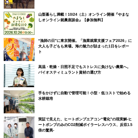
山梨暮らし満載！10/24（土）オンライン開催『やまな
しオンライン就農座談会』【参加無料】
“漁師の日”に東京開催。「漁業就業支援フェア2026」に
大人も子どもも来場。海の魅力が詰まった1日をレポー
ト
高温・乾燥・日照不足でもストレスに負けない農業へ。
バイオスティミュラント資材の選び方
手をかけずに自動で管理可能！小型・低コストで始める
水耕栽培
実証で見えた、ヒートポンプエアコン“電化”の現実解-ヒ
ートポンプのみのCO2削減ボイラーレスハウス、反収1.5
倍の驚異-