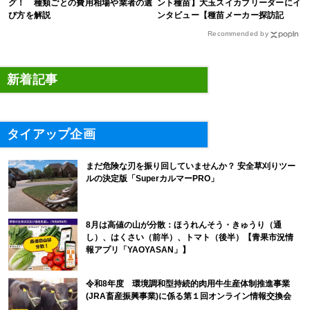
グ！ 種類ごとの費用相場や業者の選
ント種苗】大玉スイカブリーダーにイ
び方を解説
ンタビュー【種苗メーカー探訪記
Vol.4】
Recommended by
新着記事
タイアップ企画
まだ危険な刃を振り回していませんか？ 安全草刈りツー
ルの決定版「SuperカルマーPRO」
8月は高値の山が分散：ほうれんそう・きゅうり（通
し）、はくさい（前半）、トマト（後半）【青果市況情
報アプリ「YAOYASAN」】
令和8年度 環境調和型持続的肉用牛生産体制推進事業
(JRA畜産振興事業)に係る第１回オンライン情報交換会