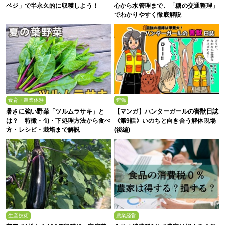
ベジ」で半永久的に収穫しよう！
心から水管理まで、「糖の交通整理」
でわかりやすく徹底解説
食育・農業体験
狩猟
暑さに強い野菜「ツルムラサキ」と
【マンガ】ハンターガールの害獣日誌
は？ 特徴・旬・下処理方法から食べ
《第9話》いのちと向き合う解体現場
方・レシピ・栽培まで解説
(後編)
生産技術
農業経営