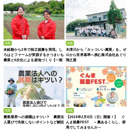
就農
就農
未経験から2年で独立就農を実現。し
木津川から「カッコいい農業」を。ゼ
ろはとファームが実践するさつまいも
ロから世界基準へ挑む株式会社あぐり
農業と6次化による産地づくり【一期
翔之屋
生募集】
就農
就農
農業業界への就職はキツい？ 農業法
【2026年2月8日（日）開催！】 ぐ
人選びで失敗しないポイントなど解説
んま就農FEST ～農あるくらし、群
馬でしてみませんか～