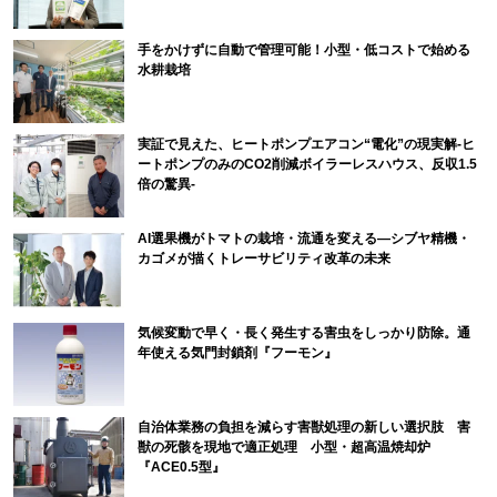
手をかけずに自動で管理可能！小型・低コストで始める
水耕栽培
実証で見えた、ヒートポンプエアコン“電化”の現実解-ヒ
ートポンプのみのCO2削減ボイラーレスハウス、反収1.5
倍の驚異-
AI選果機がトマトの栽培・流通を変える―シブヤ精機・
カゴメが描くトレーサビリティ改革の未来
気候変動で早く・長く発生する害虫をしっかり防除。通
年使える気門封鎖剤『フーモン』
自治体業務の負担を減らす害獣処理の新しい選択肢 害
獣の死骸を現地で適正処理 小型・超高温焼却炉
『ACE0.5型』