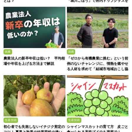
とは？
「堀川ごぼう」で府内トップクラスを
誇る、株式会社新田農園
就農
就農
農業法人の新卒年収は低い？ 平均相
「ゼロから有機農業に挑む」という前
場や年収を上げる方法まで解説
例のないチャレンジに、情熱を燃やせ
る人材を求めて「結城市地域おこし協
力隊募集」
生産技術
生産技術
初心者でも失敗しないイチジク剪定の
シャインマスカットの育て方 皮ごと
コツ！ 夏果と秋果の結果習性の違い
食べられる高級ブドウを家庭で！