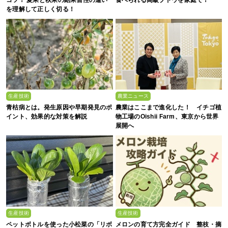
を理解して正しく切る！
生産技術
農業ニュース
青枯病とは。発生原因や早期発見のポ
農業はここまで進化した！ イチゴ植
イント、効果的な対策を解説
物工場のOishii Farm、東京から世界
展開へ
生産技術
生産技術
ペットボトルを使った小松菜の「リボ
メロンの育て方完全ガイド 整枝・摘