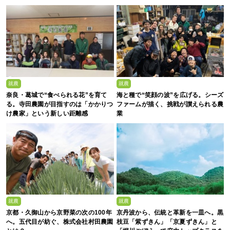
就農
就農
奈良・葛城で“食べられる花”を育て
海と種で“笑顔の波”を広げる。シーズ
る。寺田農園が目指すのは「かかりつ
ファームが描く、挑戦が讃えられる農
け農家」という新しい距離感
業
就農
就農
京都・久御山から京野菜の次の100年
京丹波から、伝統と革新を一皿へ。黒
へ。五代目が紡ぐ、株式会社村田農園
枝豆「紫ずきん」「京夏ずきん」と