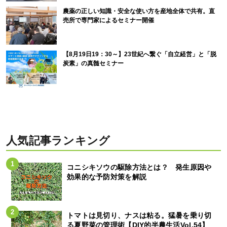
農薬の正しい知識・安全な使い方を産地全体で共有。直
売所で専門家によるセミナー開催
【8月19日19：30～】23世紀へ繋ぐ「自立経営」と「脱
炭素」の真髄セミナー
人気記事ランキング
コニシキソウの駆除方法とは？ 発生原因や
効果的な予防対策を解説
トマトは見切り、ナスは粘る。猛暑を乗り切
る夏野菜の管理術【DIY的半農生活Vol.54】