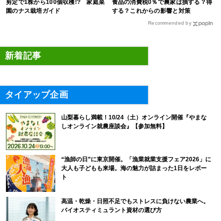
剪定で1株から100個収穫!? 家庭菜
食品の消費税0％で農家は損する？得
園のナス栽培ガイド
する？これからの影響と対策
Recommended by
新着記事
タイアップ企画
山梨暮らし満載！10/24（土）オンライン開催『やまな
しオンライン就農座談会』【参加無料】
“漁師の日”に東京開催。「漁業就業支援フェア2026」に
大人も子どもも来場。海の魅力が詰まった1日をレポー
ト
高温・乾燥・日照不足でもストレスに負けない農業へ。
バイオスティミュラント資材の選び方