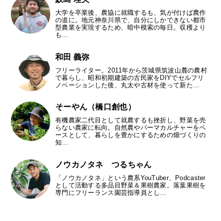
大学を卒業後、農協に就職するも、気が付けば農作
の道に。地元神奈川県で、自分にしかできない都市
型農業を実現するため、暗中模索の毎日。収穫より
も…
和田 義弥
フリーライター。2011年から茨城県筑波山麓の農村
で暮らし、昭和初期建築の古民家をDIYでセルフリ
ノベーションした後、丸太や古材を使って新た…
そーやん（橋口創也）
有機農家二代目として就農するも挫折し、野菜を売
らない農家に転向。自然農やパーマカルチャーをベ
ースとして、暮らしを豊かにするための畑づくりの
知…
ノウカノタネ つるちゃん
「ノウカノタネ」という農系YouTuber、Podcaster
として活動する多品目野菜＆果樹農家。落葉果樹を
専門にフリーランス園芸指導員とし…