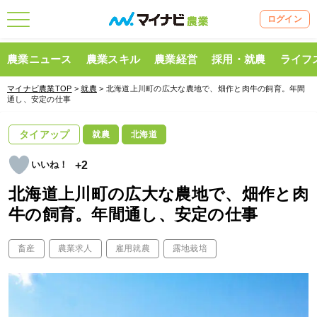
ログイン
農業ニュース
農業スキル
農業経営
採用・就農
ライフ
マイナビ農業TOP
>
就農
> 北海道上川町の広大な農地で、畑作と肉牛の飼育。年間
通し、安定の仕事
タイアップ
就農
北海道
+2
北海道上川町の広大な農地で、畑作と肉
牛の飼育。年間通し、安定の仕事
畜産
農業求人
雇用就農
露地栽培