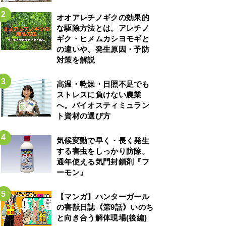
オオアレチノギクの効果的
な駆除方法とは。アレチノ
ギク・ヒメムカシヨモギと
の違いや、発生原因・予防
対策を解説
高温・乾燥・日照不足でも
ストレスに負けない農業
へ。バイオスティミュラン
ト資材の選び方
気候変動で早く・長く発生
する害虫をしっかり防除。
通年使える気門封鎖剤『フ
ーモン』
【マンガ】ハンターガール
の害獣日誌《第9話》いのち
と向き合う解体現場(後編)