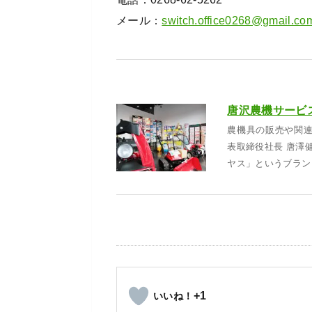
メール：
switch.office0268@gmail.co
唐沢農機サービス
農機具の販売や関
表取締役社長 唐澤健
ヤス」というブラン
+1