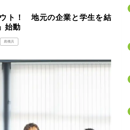
ウト！ 地元の企業と学生を結
h」始動
農機具