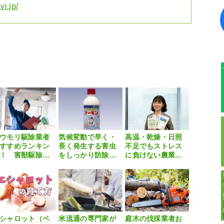
vi.jp/
ウモリ駆除業者
気候変動で早く・
高温・乾燥・日照
すすめランキン
長く発生する害虫
不足でもストレス
！ 害獣駆除業
をしっかり防除。
に負けない農業
の選び方や費用
通年使える気門封
へ。バイオスティ
場も解説
鎖剤『フーモン』
ミュラント資材の
選び方
シャロット（ベ
米流通の専門家が
庭木の伐採業者お