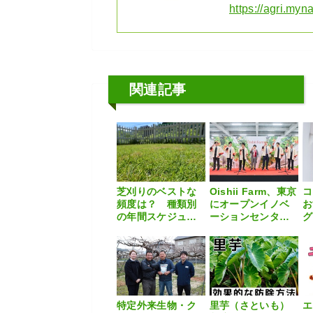
https://agri.myna
関連記事
芝刈りのベストな
Oishii Farm、東京
コ
頻度は？ 種類別
にオープンイノベ
お
の年間スケジュー
ーションセンター
グ
ルや具体的な手順
を開所 日本の技
者
を解説
術で世界市場へ
相
特定外来生物・ク
里芋（さといも）
エ