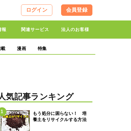
ログイン
会員登録
情報
関連サービス
法人のお客様
連載
漫画
特集
人気記事ランキング
もう処分に困らない！ 培
養土をリサイクルする方法