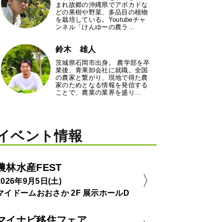
まれ故郷の沖縄県でアボカドな
どの果樹や野菜、多品目の植物
を栽培している。Youtubeチャ
ンネル「けんゆーの農ラ…
鈴木 雄人
茨城県石岡市出身。 農学部を卒
業後、青果卸会社に就職。全国
の農家と繋がり、現地で得た農
家のためとなる情報を発信する
ことで、農業の業界を盛り…
イベント情報
農林水産FEST
2026年9月5日(土)
マイドームおおさか 2F 展示ホールD
マイナビ移住フェア