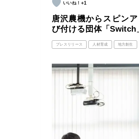
+1
唐沢農機からスピンア
び付ける団体「Switc
プレスリリース
人材育成
地方創生