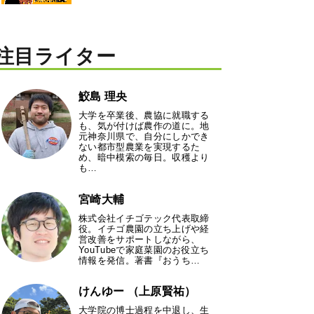
注目ライター
鮫島 理央
大学を卒業後、農協に就職する
も、気が付けば農作の道に。地
元神奈川県で、自分にしかでき
ない都市型農業を実現するた
め、暗中模索の毎日。収穫より
も…
宮崎大輔
株式会社イチゴテック代表取締
役。イチゴ農園の立ち上げや経
営改善をサポートしながら、
YouTubeで家庭菜園のお役立ち
情報を発信。著書『おうち…
けんゆー （上原賢祐）
大学院の博士過程を中退し、生