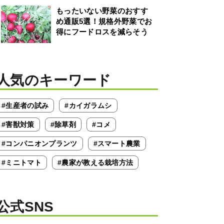
もったいない野菜のおすす
め通販5選！規格外野菜でお
得にフードロスを減らそう
人気のキーワード
#生産者の試み
#カイガラムシ
#害獣対策
#除草剤
#コメ
#コンパニオンプランツ
#スマート農業
#ミニトマト
#農家が教える栽培方法
公式SNS