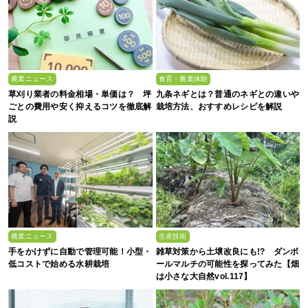
農業ニュース
食育・農業体験
草刈り業者の料金相場・単価は？ 坪
九条ネギとは？普通のネギとの違いや
ごとの費用や安く抑えるコツを徹底解
栽培方法、おすすめレシピを解説
説
農業ニュース
生産技術
手をかけずに自動で管理可能！小型・
雑草対策から土壌改良にも!? ダンボ
低コストで始める水耕栽培
ールマルチの可能性を探ってみた【畑
は小さな大自然vol.117】