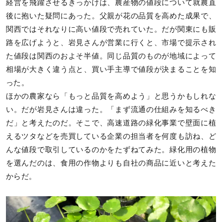
経営を飛躍させるきっかけは、農産物の値段について就農直
後に抱いた疑問にあった。父親が花の品質を高めた成果で、
関西ではそれなりに高い値段で売れていた。だが関東にも販
路を広げようと、岩見さんが営業に行くと、市場で提示され
た値段は関西のおよそ半値。同じ品質のものが地域によって
相場が大きく違う点と、買い手主導で値段が決まることを知
った。
ほかの農家なら「もっと品質を高めよう」と思うかもしれな
い。だが岩見さんは違った。「まず流通の仕組みを知るべき
だ」と考えたのだ。そこで、高速道路の緑化事業で壁面に植
えるツタなどを売買している企業の担当者を何度も訪ね、ど
んな値段で取引しているのかをたずねてみた。緑化用の植物
を選んだのは、食用の作物よりも自社の商品に近いと考えた
からだ。