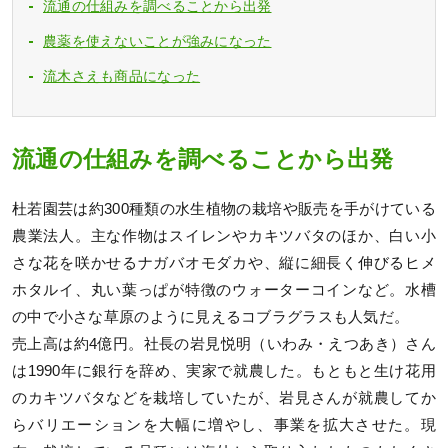
流通の仕組みを調べることから出発
農薬を使えないことが強みになった
流木さえも商品になった
流通の仕組みを調べることから出発
杜若園芸は約300種類の水生植物の栽培や販売を手がけている
農業法人。主な作物はスイレンやカキツバタのほか、白い小
さな花を咲かせるナガバオモダカや、縦に細長く伸びるヒメ
ホタルイ、丸い葉っぱが特徴のウォーターコインなど。水槽
の中で小さな草原のように見えるコブラグラスも人気だ。
売上高は約4億円。社長の岩見悦明（いわみ・えつあき）さん
は1990年に銀行を辞め、実家で就農した。もともと生け花用
のカキツバタなどを栽培していたが、岩見さんが就農してか
らバリエーションを大幅に増やし、事業を拡大させた。現