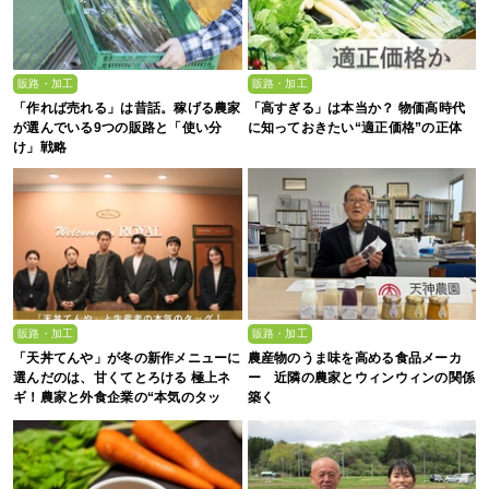
販路・加工
販路・加工
「作れば売れる」は昔話。稼げる農家
「高すぎる」は本当か？ 物価高時代
が選んでいる9つの販路と「使い分
に知っておきたい“適正価格”の正体
け」戦略
販路・加工
販路・加工
「天丼てんや」が冬の新作メニューに
農産物のうま味を高める食品メーカ
選んだのは、甘くてとろける 極上ネ
ー 近隣の農家とウィンウィンの関係
ギ！農家と外食企業の“本気のタッ
築く
グ”が生んだ一杯