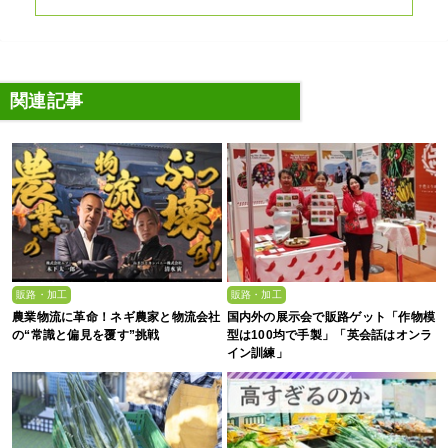
関連記事
販路・加工
販路・加工
農業物流に革命！ネギ農家と物流会社
国内外の展示会で販路ゲット「作物模
の“常識と偏見を覆す”挑戦
型は100均で手製」「英会話はオンラ
イン訓練」