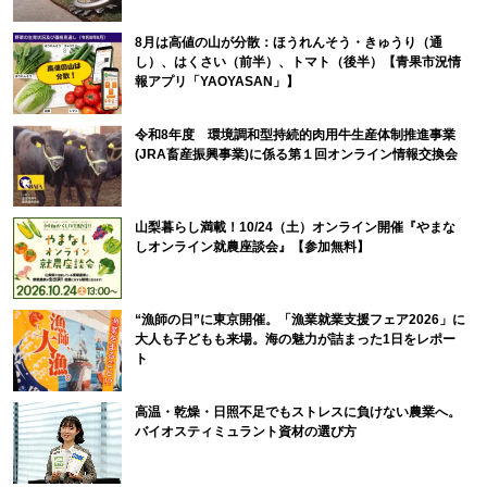
8月は高値の山が分散：ほうれんそう・きゅうり（通
し）、はくさい（前半）、トマト（後半）【青果市況情
報アプリ「YAOYASAN」】
令和8年度 環境調和型持続的肉用牛生産体制推進事業
(JRA畜産振興事業)に係る第１回オンライン情報交換会
山梨暮らし満載！10/24（土）オンライン開催『やまな
しオンライン就農座談会』【参加無料】
“漁師の日”に東京開催。「漁業就業支援フェア2026」に
大人も子どもも来場。海の魅力が詰まった1日をレポー
ト
高温・乾燥・日照不足でもストレスに負けない農業へ。
バイオスティミュラント資材の選び方