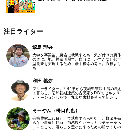
注目ライター
鮫島 理央
大学を卒業後、農協に就職するも、気が付けば農作
の道に。地元神奈川県で、自分にしかできない都市
型農業を実現するため、暗中模索の毎日。収穫より
も…
和田 義弥
フリーライター。2011年から茨城県筑波山麓の農村
で暮らし、昭和初期建築の古民家をDIYでセルフリ
ノベーションした後、丸太や古材を使って新た…
そーやん（橋口創也）
有機農家二代目として就農するも挫折し、野菜を売
らない農家に転向。自然農やパーマカルチャーをベ
ースとして、暮らしを豊かにするための畑づくりの