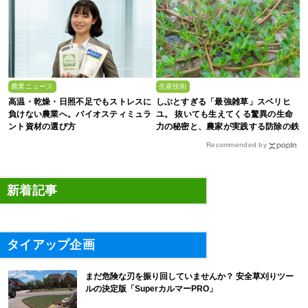
農業ニュース
生産技術
高温・乾燥・日照不足でもストレスに
しぶとすぎる「最強雑草」スベリヒ
負けない農業へ。バイオスティミュラ
ユ。 抜いても生えてくる驚異の生命
ント資材の選び方
力の秘密と、農家が実践する防除の鉄
則
Recommended by
新着記事
タイアップ企画
まだ危険な刃を振り回していませんか？ 安全草刈りツー
ルの決定版「SuperカルマーPRO」