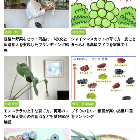
販路・加工
生産技術
規格外野菜をヒット商品に 6次化と
シャインマスカットの育て方 皮ごと
販路拡大を実現したブランディング戦
食べられる高級ブドウを家庭で！
略
生産技術
食育・農業体験
モンステラの上手な育て方。剪定のコ
ブドウの甘い・糖度が高い品種11選
ツや植え替えの注意点などを愛好家が
をランキング
解説