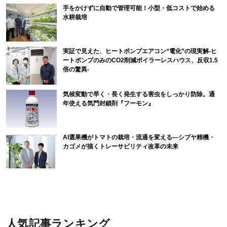
手をかけずに自動で管理可能！小型・低コストで始める
水耕栽培
実証で見えた、ヒートポンプエアコン“電化”の現実解-ヒ
ートポンプのみのCO2削減ボイラーレスハウス、反収1.5
倍の驚異-
気候変動で早く・長く発生する害虫をしっかり防除。通
年使える気門封鎖剤『フーモン』
AI選果機がトマトの栽培・流通を変える―シブヤ精機・
カゴメが描くトレーサビリティ改革の未来
人気記事ランキング