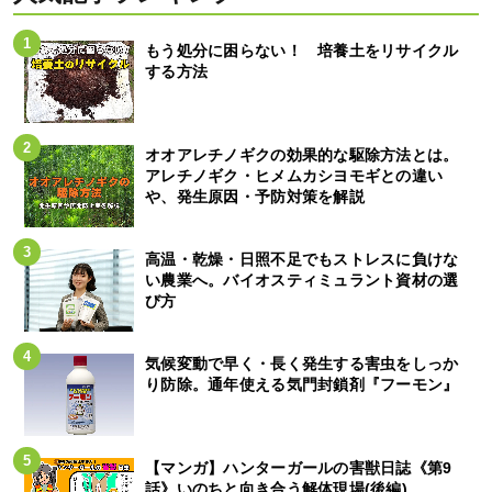
もう処分に困らない！ 培養土をリサイクル
する方法
オオアレチノギクの効果的な駆除方法とは。
アレチノギク・ヒメムカシヨモギとの違い
や、発生原因・予防対策を解説
高温・乾燥・日照不足でもストレスに負けな
い農業へ。バイオスティミュラント資材の選
び方
気候変動で早く・長く発生する害虫をしっか
り防除。通年使える気門封鎖剤『フーモン』
【マンガ】ハンターガールの害獣日誌《第9
話》いのちと向き合う解体現場(後編)