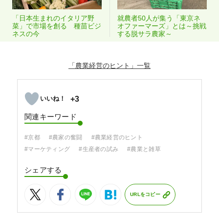
「日本生まれのイタリア野
就農者50人が集う「東京ネ
菜」で市場を創る 種苗ビジ
オファーマーズ」とは～挑戦
ネスの今
する脱サラ農家～
「農業経営のヒント」
+3
関連キーワード
#京都
#農家の奮闘
#農業経営のヒント
#マーケティング
#生産者の試み
#農業と雑草
シェアする
URLをコピー