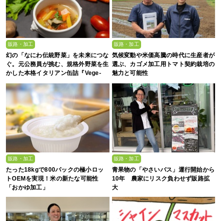
販路・加工
販路・加工
幻の「なにわ伝統野菜」を未来につな
気候変動や米価高騰の時代に生産者が
ぐ。元公務員が挑む、規格外野菜を生
選ぶ、カゴメ加工用トマト契約栽培の
かした本格イタリアン缶詰『Vege-
魅力と可能性
Can』の誕生
販路・加工
販路・加工
たった18kgで800パックの極小ロッ
青果物の「やさいバス」運行開始から
トOEMを実現！米の新たな可能性
10年 農家にリスク負わせず販路拡
「おかゆ加工」
大