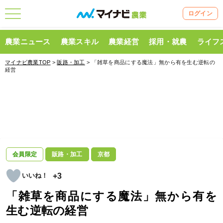
ログイン
農業ニュース
農業スキル
農業経営
採用・就農
ライフ
マイナビ農業TOP
>
販路・加工
> 「雑草を商品にする魔法」無から有を生む逆転の
経営
会員限定
販路・加工
京都
+3
「雑草を商品にする魔法」無から有を
生む逆転の経営