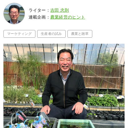
ライター：
吉田 忠則
連載企画：
農業経営のヒント
マーケティング
生産者の試み
農業と雑草