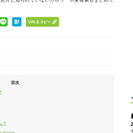
URLをコピー
目次
？
ら？