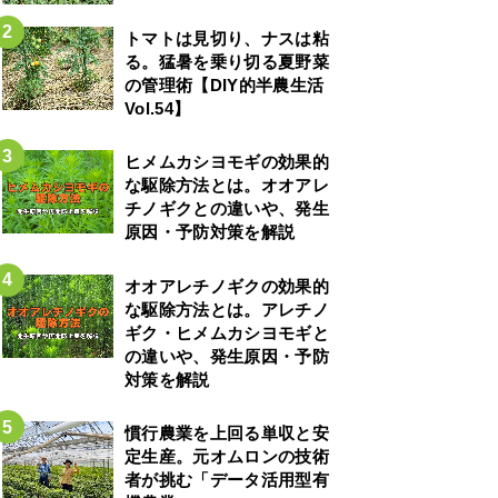
トマトは見切り、ナスは粘
る。猛暑を乗り切る夏野菜
の管理術【DIY的半農生活
Vol.54】
ヒメムカシヨモギの効果的
な駆除方法とは。オオアレ
チノギクとの違いや、発生
原因・予防対策を解説
オオアレチノギクの効果的
な駆除方法とは。アレチノ
ギク・ヒメムカシヨモギと
の違いや、発生原因・予防
対策を解説
慣行農業を上回る単収と安
定生産。元オムロンの技術
者が挑む「データ活用型有