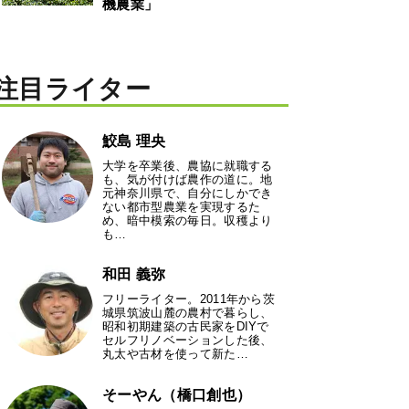
機農業」
注目ライター
鮫島 理央
大学を卒業後、農協に就職する
も、気が付けば農作の道に。地
元神奈川県で、自分にしかでき
ない都市型農業を実現するた
め、暗中模索の毎日。収穫より
も…
和田 義弥
フリーライター。2011年から茨
城県筑波山麓の農村で暮らし、
昭和初期建築の古民家をDIYで
セルフリノベーションした後、
丸太や古材を使って新た…
そーやん（橋口創也）