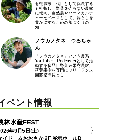
有機農家二代目として就農する
も挫折し、野菜を売らない農家
に転向。自然農やパーマカルチ
ャーをベースとして、暮らしを
豊かにするための畑づくりの
知…
ノウカノタネ つるちゃ
ん
「ノウカノタネ」という農系
YouTuber、Podcasterとして活
動する多品目野菜＆果樹農家。
落葉果樹を専門にフリーランス
園芸指導員とし…
イベント情報
農林水産FEST
2026年9月5日(土)
マイドームおおさか 2F 展示ホールD