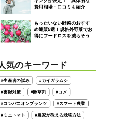
キングが決定！ 具体的な
費用相場・口コミも紹介
もったいない野菜のおすす
め通販5選！規格外野菜でお
得にフードロスを減らそう
人気のキーワード
#生産者の試み
#カイガラムシ
#害獣対策
#除草剤
#コメ
#コンパニオンプランツ
#スマート農業
#ミニトマト
#農家が教える栽培方法