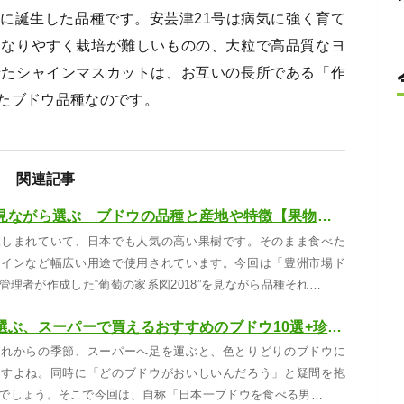
に誕生した品種です。安芸津21号は病気に強く育て
になりやすく栽培が難しいものの、大粒で高品質なヨ
せたシャインマスカットは、お互いの長所である「作
たブドウ品種なのです。
関連記事
葡萄の家系図を見ながら選ぶ ブドウの品種と産地や特徴【果物ガイド】
親しまれていて、日本でも人気の高い果樹です。そのまま食べた
ワインなど幅広い用途で使用されています。今回は「豊洲市場ド
ter管理者が作成した‟葡萄の家系図2018”を見ながら品種それ…
ブドウマニアが選ぶ、スーパーで買えるおすすめのブドウ10選+珍しいブドウ5選【2026年最新版】
これからの季節、スーパーへ足を運ぶと、色とりどりのブドウに
ますよね。同時に「どのブドウがおいしいんだろう」と疑問を抱
でしょう。そこで今回は、自称「日本一ブドウを食べる男…