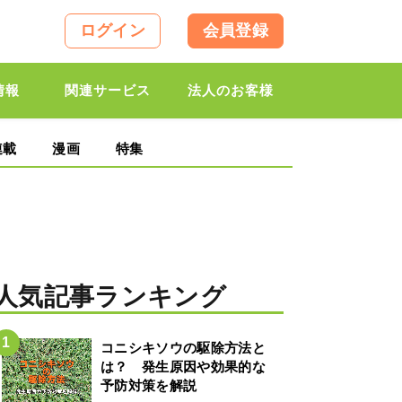
ログイン
会員登録
情報
関連サービス
法人のお客様
連載
漫画
特集
人気記事ランキング
コニシキソウの駆除方法と
は？ 発生原因や効果的な
予防対策を解説