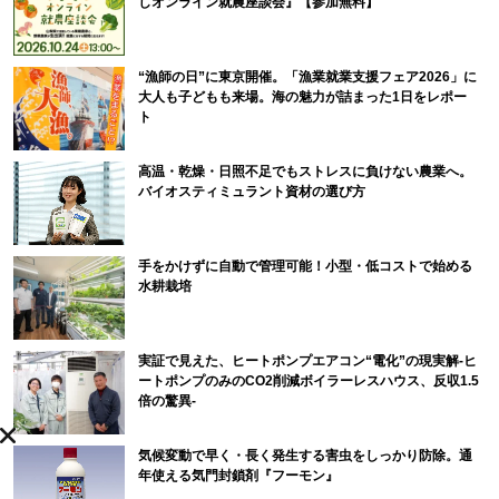
しオンライン就農座談会』【参加無料】
“漁師の日”に東京開催。「漁業就業支援フェア2026」に
大人も子どもも来場。海の魅力が詰まった1日をレポー
ト
高温・乾燥・日照不足でもストレスに負けない農業へ。
バイオスティミュラント資材の選び方
手をかけずに自動で管理可能！小型・低コストで始める
水耕栽培
実証で見えた、ヒートポンプエアコン“電化”の現実解-ヒ
ートポンプのみのCO2削減ボイラーレスハウス、反収1.5
倍の驚異-
気候変動で早く・長く発生する害虫をしっかり防除。通
年使える気門封鎖剤『フーモン』