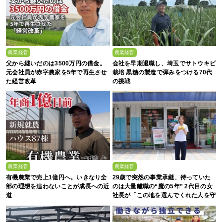
農業経営
農業経営
父から継いだのは3500万円の借金。
会社を早期退職し、埼玉でサトウキビ
元会社員が赤字農家を5年で再生させ
栽培 黒糖の製造で弾みをつける70代
た経営改革
の挑戦
農業経営
農業経営
有機農業で売上1億円へ。いきなり全
29歳で突然の事業承継、待っていた
部の理想を追わないことが成長への近
のは大量離職の“魔の5年” 2代目の女
道
社長が「この地を選んでくれた人を守
る」と誓った日