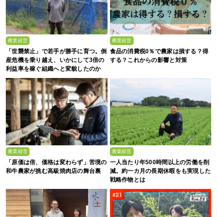
農業経営
農業経営
「世襲禁止」で若手が勝手に育つ。倒
食品の消費税0％で農家は損する？得
産危機を乗り越え、いかにして3倍の
する？これからの影響と対策
利益率を稼ぐ組織へと変貌したのか
農業経営
農業経営
「原価は倍、価格は変わらず」苦境の
一人当たり年500時間以上の労働を削
和牛農家が挑む高級焼肉店の舞台裏
減。約一カ月の長期休暇をも実現した
戦略作物とは