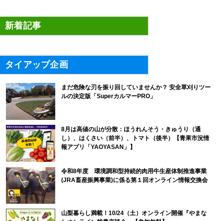
新着記事
タイアップ企画
まだ危険な刃を振り回していませんか？ 安全草刈りツー
ルの決定版「SuperカルマーPRO」
8月は高値の山が分散：ほうれんそう・きゅうり（通
し）、はくさい（前半）、トマト（後半）【青果市況情
報アプリ「YAOYASAN」】
令和8年度 環境調和型持続的肉用牛生産体制推進事業
(JRA畜産振興事業)に係る第１回オンライン情報交換会
山梨暮らし満載！10/24（土）オンライン開催『やまな