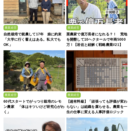
農業経営
農業経営
自然栽培で就農して17年 娘に約束
栗農家で億万長者になれる？！ 荒地
「大学に行く蓄えはある。私大でも
を開墾して10ヘクタールで年商5000
OK」
万！【岩佐と紐解く戦略農業#21】
農業経営
農業経営
60代スタートでがっつり栽培のレモ
【超有料級】「頑張っても評価が変わ
ン農家 「体はキツいけど研究心がわ
らない」は組織を腐らせる。農業を一
く」
生の仕事に変える人事評価ロジック