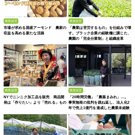
農業経営
農業経営
市場が求める国産アーモンド 農家の
「農業は苦労するもの」を仕組みで壊
収益を高める新たな活路
す。ブラック企業の経験糧に講じた、
農園の「完全分業制」と組織改革
農業経営
農業経営
NYでニンニク加工品を販売 商品開
「20時間労働」「農薬まみれ」…。
発は「作りたい」より「売れる」もの
事実無根の批判を跳ね返し、法人化2
年で売上1億円を達成した農業未経験
の若者たち