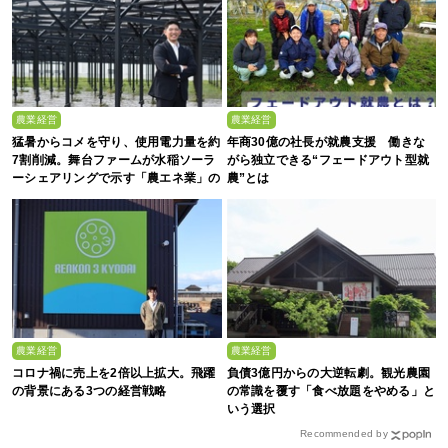
農業経営
農業経営
猛暑からコメを守り、使用電力量を約
年商30億の社長が就農支援 働きな
7割削減。舞台ファームが水稲ソーラ
がら独立できる“フェードアウト型就
ーシェアリングで示す「農エネ業」の
農”とは
真価
農業経営
農業経営
コロナ禍に売上を2倍以上拡大。飛躍
負債3億円からの大逆転劇。観光農園
の背景にある3つの経営戦略
の常識を覆す「食べ放題をやめる」と
いう選択
Recommended by