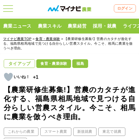
ログイン
農業ニュース
農業スキル
農業経営
採用・就農
ライフ
マイナビ農業TOP
>
食育・農業体験
> 【農業研修生募集!】営農のカタチが進化す
る、福島県相馬地域で見つける自分らしい営農スタイル。今こそ、相馬に農業を倣
うべき理由。
タイアップ
食育・農業体験
福島
+1
【農業研修生募集!】営農のカタチが進
化する、福島県相馬地域で見つける自
分らしい営農スタイル。今こそ、相馬
に農業を倣うべき理由。
これからの農業
スマート農業
新規就農
東北で就農