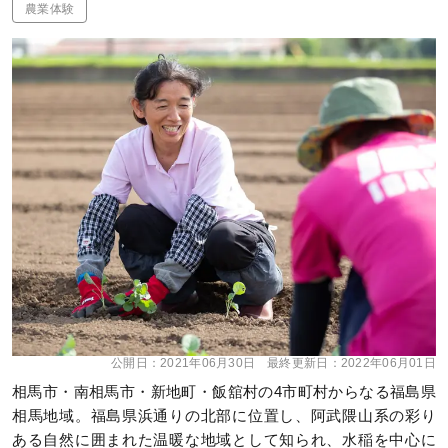
農業体験
公開日：
2021年06月30日
最終更新日：
2022年06月01日
相馬市・南相馬市・新地町・飯舘村の4市町村からなる福島県
相馬地域。福島県浜通りの北部に位置し、阿武隈山系の彩り
ある自然に囲まれた温暖な地域として知られ、水稲を中心に