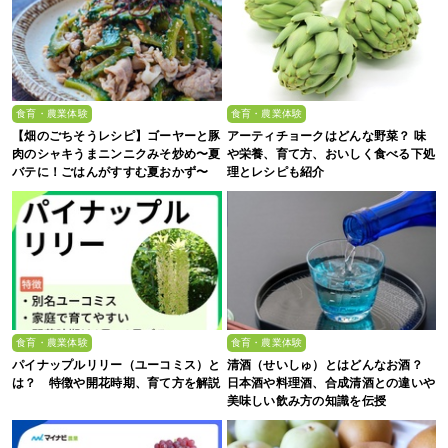
食育・農業体験
食育・農業体験
【畑のごちそうレシピ】ゴーヤーと豚
アーティチョークはどんな野菜？ 味
肉のシャキうまニンニクみそ炒め〜夏
や栄養、育て方、おいしく食べる下処
バテに！ごはんがすすむ夏おかず〜
理とレシピも紹介
食育・農業体験
食育・農業体験
パイナップルリリー（ユーコミス）と
清酒（せいしゅ）とはどんなお酒？
は？ 特徴や開花時期、育て方を解説
日本酒や料理酒、合成清酒との違いや
美味しい飲み方の知識を伝授