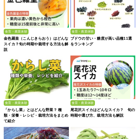
食育・農業体験
食育・農業体験
金色羅皇（こんじきらおう）はどんな
ブドウの甘い・糖度が高い品種11選
スイカ？旬の時期や栽培する方法も解
をランキング
説
食育・農業体験
食育・農業体験
「からし菜」とはどんな野菜？ 種
尾花沢スイカはどんなスイカ？ 旬の
類・栄養・レシピ・栽培方法をまとめ
時期や選び方、栽培方法も解説
て紹介