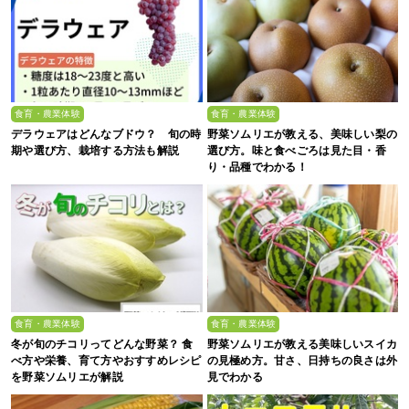
食育・農業体験
食育・農業体験
デラウェアはどんなブドウ？ 旬の時
野菜ソムリエが教える、美味しい梨の
期や選び方、栽培する方法も解説
選び方。味と食べごろは見た目・香
り・品種でわかる！
食育・農業体験
食育・農業体験
冬が旬のチコリってどんな野菜？ 食
野菜ソムリエが教える美味しいスイカ
べ方や栄養、育て方やおすすめレシピ
の見極め方。甘さ、日持ちの良さは外
を野菜ソムリエが解説
見でわかる