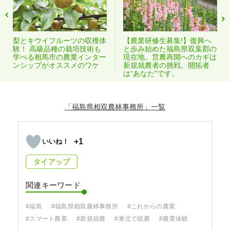
梨とキウイフルーツの収穫体
【農業研修生募集!】復興へ
験！ 高級品種の栽培技術も
と歩み始めた福島県双葉郡の
学べる相馬市の農業インター
現在地。営農再開へのカギは
ンシップがオススメのワケ
新規就農者の挑戦。開拓者
は“あなた”です。
「福島県相双農林事務所」
+1
タイアップ
関連キーワード
#福島
#福島県相双農林事務所
#これからの農業
#スマート農業
#新規就農
#東北で就農
#農業体験