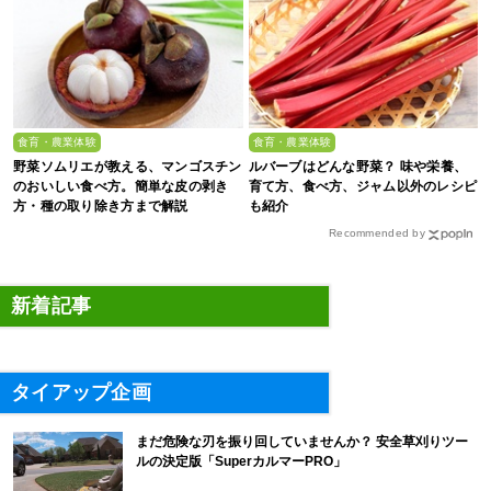
食育・農業体験
食育・農業体験
野菜ソムリエが教える、マンゴスチン
ルバーブはどんな野菜？ 味や栄養、
のおいしい食べ方。簡単な皮の剥き
育て方、食べ方、ジャム以外のレシピ
方・種の取り除き方まで解説
も紹介
Recommended by
新着記事
タイアップ企画
まだ危険な刃を振り回していませんか？ 安全草刈りツー
ルの決定版「SuperカルマーPRO」