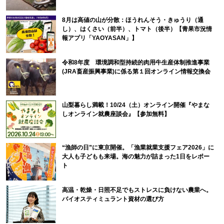
8月は高値の山が分散：ほうれんそう・きゅうり（通
し）、はくさい（前半）、トマト（後半）【青果市況情
報アプリ「YAOYASAN」】
令和8年度 環境調和型持続的肉用牛生産体制推進事業
(JRA畜産振興事業)に係る第１回オンライン情報交換会
山梨暮らし満載！10/24（土）オンライン開催『やまな
しオンライン就農座談会』【参加無料】
“漁師の日”に東京開催。「漁業就業支援フェア2026」に
大人も子どもも来場。海の魅力が詰まった1日をレポー
ト
高温・乾燥・日照不足でもストレスに負けない農業へ。
バイオスティミュラント資材の選び方