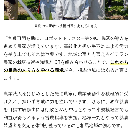
果樹の生産者へ技術指導にあたるUさん
「営農再開を機に、ロボットトラクター等のICT機器の導入を
進める農家が増えています。高齢化と担い手不足による労力
を補う上でもそれは重要です。地域の宝とも言えるベテラン
農家の栽培技術や知識とICTを組み合わせることで、
これから
の農業のあり方を学べる環境
が今、相馬地域にはあると言え
ます」。
農業法人をはじめとした先進農家は農業研修生を積極的に受
け入れ、担い手育成に力を注いでいます。さらに、独立就農
を目指す研修生には行政とJAが中心となって小規模経営でも
利益が得られるよう営農指導を実施。地域一丸となって就農
希望者を支える体制が整っているのも相馬地域の強みです。