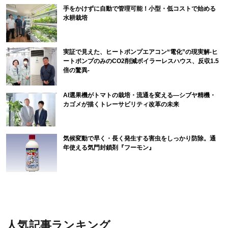
手をかけずに自動で管理可能！小型・低コストで始める
水耕栽培
実証で見えた、ヒートポンプエアコン“電化”の現実解-ヒ
ートポンプのみのCO2削減ボイラーレスハウス、反収1.5
倍の驚異-
AI選果機がトマトの栽培・流通を変える―シブヤ精機・
カゴメが描くトレーサビリティ改革の未来
気候変動で早く・長く発生する害虫をしっかり防除。通
年使える気門封鎖剤『フーモン』
人気記事ランキング