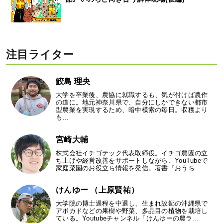
注目ライター
鮫島 理央
大学を卒業後、農協に就職するも、気が付けば農作
の道に。地元神奈川県で、自分にしかできない都市
型農業を実現するため、暗中模索の毎日。収穫より
も…
宮崎大輔
株式会社イチゴテック代表取締役。イチゴ農園の立
ち上げや経営改善をサポートしながら、YouTubeで
家庭菜園のお役立ち情報を発信。著書『おうち…
けんゆー （上原賢祐）
大学院の博士過程を中退し、生まれ故郷の沖縄県で
アボカドなどの果樹や野菜、多品目の植物を栽培し
ている。Youtubeチャンネル「けんゆーの農ラ…