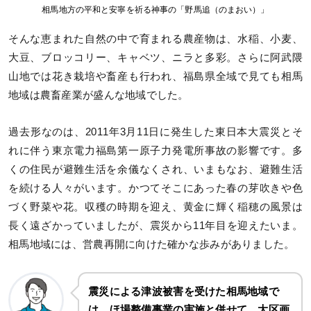
相馬地方の平和と安寧を祈る神事の「野馬追（のまおい）」
そんな恵まれた自然の中で育まれる農産物は、水稲、小麦、
大豆、ブロッコリー、キャベツ、ニラと多彩。さらに阿武隈
山地では花き栽培や畜産も行われ、福島県全域で見ても相馬
地域は農畜産業が盛んな地域でした。
過去形なのは、2011年3月11日に発生した東日本大震災とそ
れに伴う東京電力福島第一原子力発電所事故の影響です。多
くの住民が避難生活を余儀なくされ、いまもなお、避難生活
を続ける人々がいます。かつてそこにあった春の芽吹きや色
づく野菜や花。収穫の時期を迎え、黄金に輝く稲穂の風景は
長く遠ざかっていましたが、震災から11年目を迎えたいま。
相馬地域には、営農再開に向けた確かな歩みがありました。
震災による津波被害を受けた相馬地域で
は、ほ場整備事業の実施と併せて、大区画