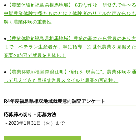
●
【農業体験in福島県相馬地域】多彩な作物・研修先で学べる
中期農業体験で得たものとは？体験者のリアルな声からひも
解く農業体験の重要性
●
【農業体験in福島県相馬地域】農業の基本から営農のあり方
まで。ベテラン生産者が丁寧に指導。次世代農業を見据えた
充実の内容で就農を具体化！
●
【農業体験in福島県浪江町】憧れを“現実に”。農業体験を通
して見えてきた目指す営農スタイルと農業の可能性。
R4年度福島県相双地域就農意向調査アンケート
応募締め切り・応募方法
～2023年1月31日（火）まで