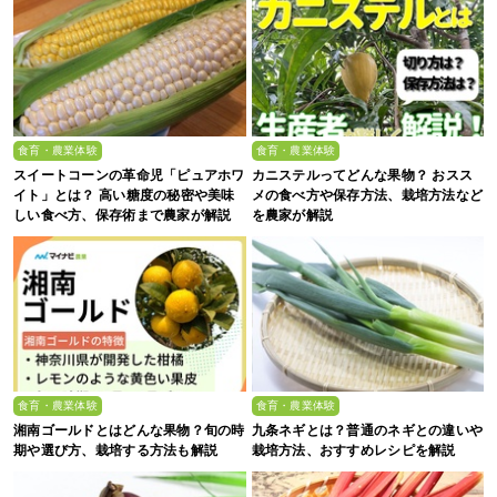
食育・農業体験
食育・農業体験
スイートコーンの革命児「ピュアホワ
カニステルってどんな果物？ おスス
イト」とは？ 高い糖度の秘密や美味
メの食べ方や保存方法、栽培方法など
しい食べ方、保存術まで農家が解説
を農家が解説
食育・農業体験
食育・農業体験
湘南ゴールドとはどんな果物？旬の時
九条ネギとは？普通のネギとの違いや
期や選び方、栽培する方法も解説
栽培方法、おすすめレシピを解説