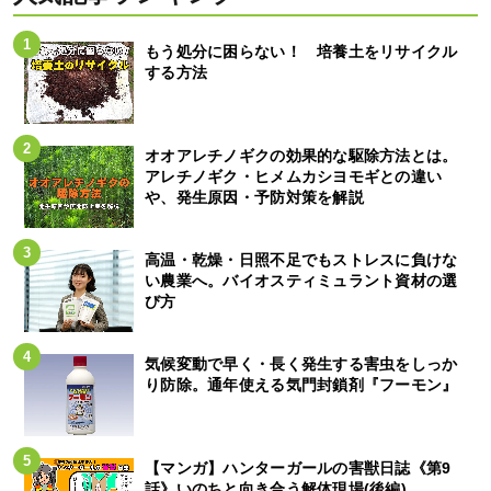
もう処分に困らない！ 培養土をリサイクル
する方法
オオアレチノギクの効果的な駆除方法とは。
アレチノギク・ヒメムカシヨモギとの違い
や、発生原因・予防対策を解説
高温・乾燥・日照不足でもストレスに負けな
い農業へ。バイオスティミュラント資材の選
び方
気候変動で早く・長く発生する害虫をしっか
り防除。通年使える気門封鎖剤『フーモン』
【マンガ】ハンターガールの害獣日誌《第9
話》いのちと向き合う解体現場(後編)