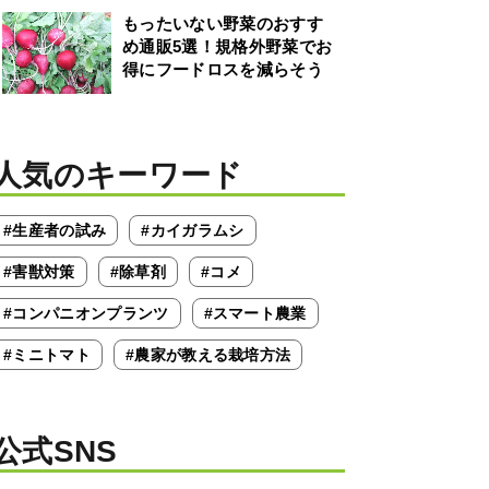
もったいない野菜のおすす
め通販5選！規格外野菜でお
得にフードロスを減らそう
人気のキーワード
#生産者の試み
#カイガラムシ
#害獣対策
#除草剤
#コメ
#コンパニオンプランツ
#スマート農業
#ミニトマト
#農家が教える栽培方法
公式SNS