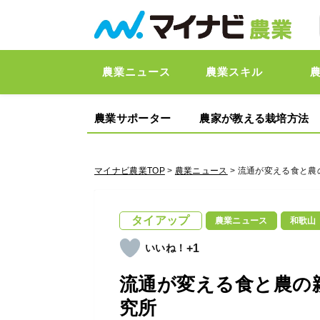
農業ニュース
農業スキル
農業サポーター
農家が教える栽培方法
マイナビ農業TOP
>
農業ニュース
> 流通が変える食と農
タイアップ
農業ニュース
和歌山
+1
流通が変える食と農の親
究所