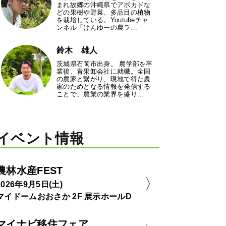
まれ故郷の沖縄県でアボカドな
どの果樹や野菜、多品目の植物
を栽培している。Youtubeチャ
ンネル「けんゆーの農ラ…
鈴木 雄人
茨城県石岡市出身。 農学部を卒
業後、青果卸会社に就職。全国
の農家と繋がり、現地で得た農
家のためとなる情報を発信する
ことで、農業の業界を盛り…
イベント情報
農林水産FEST
2026年9月5日(土)
マイドームおおさか 2F 展示ホールD
マイナビ移住フェア