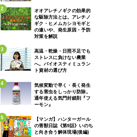
オオアレチノギクの効果的
な駆除方法とは。アレチノ
ギク・ヒメムカシヨモギと
の違いや、発生原因・予防
対策を解説
高温・乾燥・日照不足でも
ストレスに負けない農業
へ。バイオスティミュラン
ト資材の選び方
気候変動で早く・長く発生
する害虫をしっかり防除。
通年使える気門封鎖剤『フ
ーモン』
【マンガ】ハンターガール
の害獣日誌《第9話》いのち
と向き合う解体現場(後編)