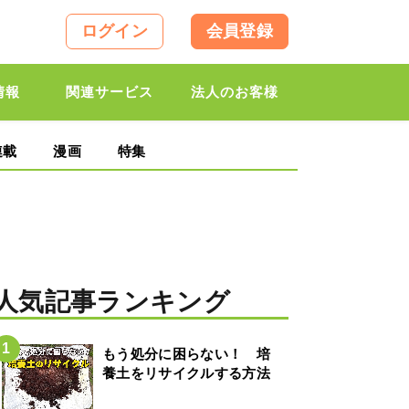
ログイン
会員登録
情報
関連サービス
法人のお客様
連載
漫画
特集
人気記事ランキング
もう処分に困らない！ 培
養土をリサイクルする方法