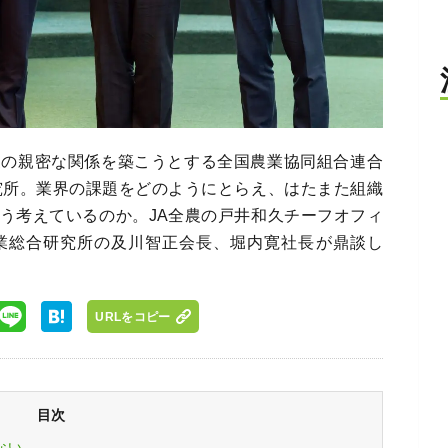
農の親密な関係を築こうとする全国農業協同組合連合
究所。業界の課題をどのようにとらえ、はたまた組織
う考えているのか。JA全農の戸井和久チーフオフィ
業総合研究所の及川智正会長、堀内寛社長が鼎談し
URLをコピー
目次
ない