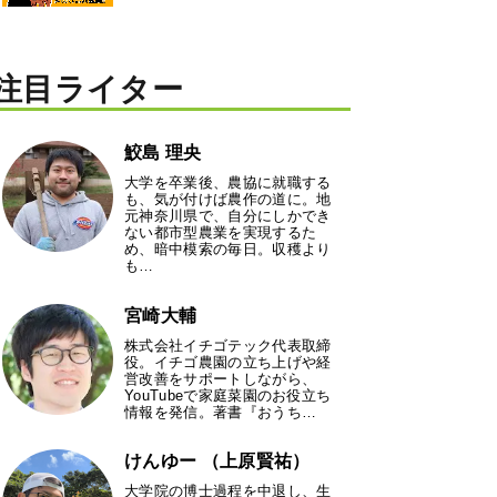
注目ライター
鮫島 理央
大学を卒業後、農協に就職する
も、気が付けば農作の道に。地
元神奈川県で、自分にしかでき
ない都市型農業を実現するた
め、暗中模索の毎日。収穫より
も…
宮崎大輔
株式会社イチゴテック代表取締
役。イチゴ農園の立ち上げや経
営改善をサポートしながら、
YouTubeで家庭菜園のお役立ち
情報を発信。著書『おうち…
けんゆー （上原賢祐）
大学院の博士過程を中退し、生