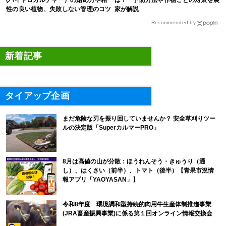
性の良い植物、失敗しない管理のコツ
家が解説
まで徹底解説
Recommended by
新着記事
タイアップ企画
まだ危険な刃を振り回していませんか？ 安全草刈りツー
ルの決定版「SuperカルマーPRO」
8月は高値の山が分散：ほうれんそう・きゅうり（通
し）、はくさい（前半）、トマト（後半）【青果市況情
報アプリ「YAOYASAN」】
令和8年度 環境調和型持続的肉用牛生産体制推進事業
(JRA畜産振興事業)に係る第１回オンライン情報交換会