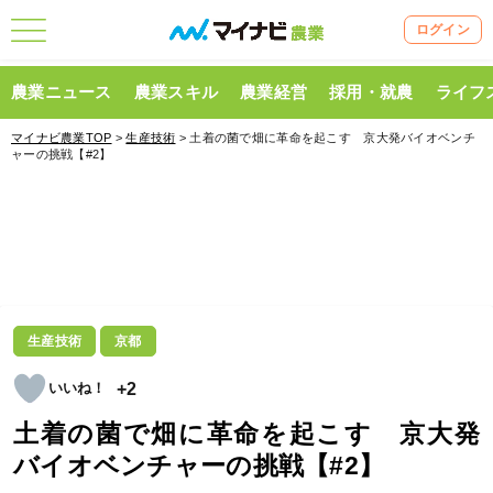
ログイン
農業ニュース
農業スキル
農業経営
採用・就農
ライフ
マイナビ農業TOP
>
生産技術
> 土着の菌で畑に革命を起こす 京大発バイオベンチ
ャーの挑戦【#2】
生産技術
京都
+2
土着の菌で畑に革命を起こす 京大発
バイオベンチャーの挑戦【#2】