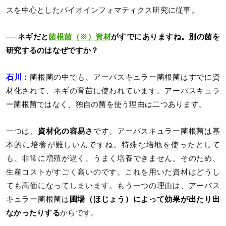
スを中心としたバイオインフォマティクス研究に従事。
──ネギだと
菌根菌（※）資材
がすでにありますね。別の菌を
研究するのはなぜですか？
石川：
菌根菌の中でも、アーバスキュラー菌根菌はすでに資
材化されて、ネギの育苗に使われています。アーバスキュラ
ー菌根菌ではなく、独自の菌を使う理由は二つあります。
一つは、
資材化の容易さ
です。アーバスキュラー菌根菌は基
本的に培養が難しいんですね。特殊な培地を使ったとして
も、非常に増殖が遅く、うまく培養できません。そのため、
生産コストがすごく高いのです。これを用いた資材はどうし
ても高価になってしまいます。もう一つの理由は、アーバス
キュラー菌根菌は
圃場（ほじょう）によって効果が出たり出
なかったりする
からです。