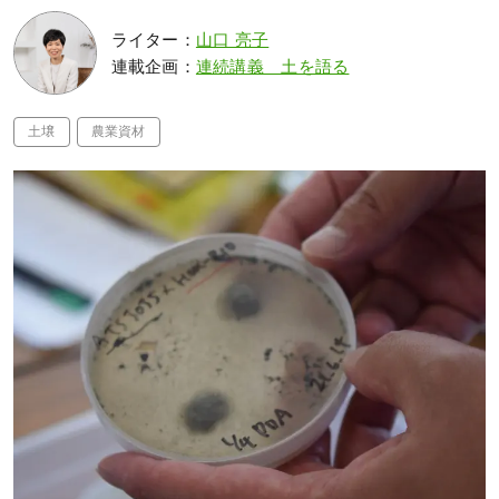
ライター：
山口 亮子
連載企画：
連続講義 土を語る
土壌
農業資材