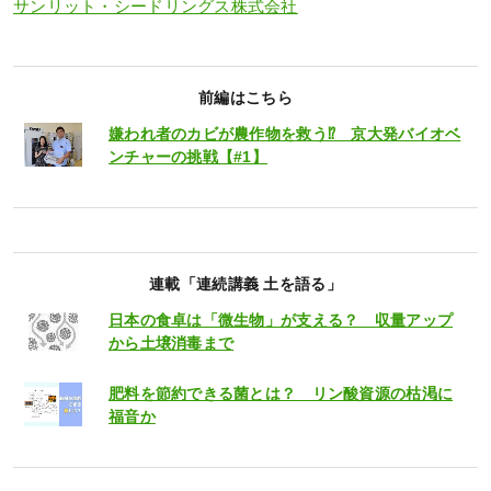
サンリット・シードリングス株式会社
前編はこちら
嫌われ者のカビが農作物を救う⁉ 京大発バイオベ
ンチャーの挑戦【#1】
連載「連続講義 土を語る」
日本の食卓は「微生物」が支える？ 収量アップ
から土壌消毒まで
肥料を節約できる菌とは？ リン酸資源の枯渇に
福音か