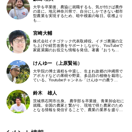
大学を卒業後、農協に就職するも、気が付けば農作
の道に。地元神奈川県で、自分にしかできない都市
型農業を実現するため、暗中模索の毎日。収穫より
も…
宮崎大輔
株式会社イチゴテック代表取締役。イチゴ農園の立
ち上げや経営改善をサポートしながら、YouTubeで
家庭菜園のお役立ち情報を発信。著書『おうち…
けんゆー （上原賢祐）
大学院の博士過程を中退し、生まれ故郷の沖縄県で
アボカドなどの果樹や野菜、多品目の植物を栽培し
ている。Youtubeチャンネル「けんゆーの農ラ…
鈴木 雄人
茨城県石岡市出身。 農学部を卒業後、青果卸会社に
就職。全国の農家と繋がり、現地で得た農家のため
となる情報を発信することで、農業の業界を盛り…