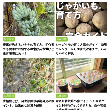
穫のコツまで徹底解説
生産技術
生産技術
農家が教えるバナナの育て方。初心者
ジャガイモの育て方完全ガイド 栽培
でも簡単に栽培する極意は苗木選びと
カレンダーから病害虫対策まで、わか
生育環境にあり！
りやすく解説
生産技術
生産技術
青枯病とは。発生原因や早期発見のポ
家庭水耕栽培の神アイテム！ 家庭ゴ
イント、効果的な対策を解説
ミと100均グッズでできる、自作容器
と遮光蓋で大収穫！