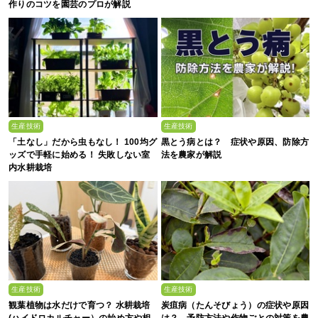
作りのコツを園芸のプロが解説
生産技術
生産技術
「土なし」だから虫もなし！ 100均グ
黒とう病とは？ 症状や原因、防除方
ッズで手軽に始める！ 失敗しない室
法を農家が解説
内水耕栽培
生産技術
生産技術
観葉植物は水だけで育つ？ 水耕栽培
炭疽病（たんそびょう）の症状や原因
(ハイドロカルチャー）の始め方や相
は？ 予防方法や作物ごとの対策を農