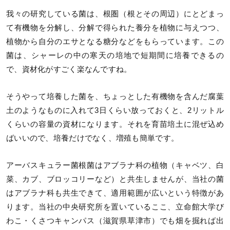
我々の研究している菌は、根圏（根とその周辺）にとどまっ
て有機物を分解し、分解で得られた養分を植物に与えつつ、
植物から自分のエサとなる糖分などをもらっています。この
菌は、シャーレの中の寒天の培地で短期間に培養できるの
で、資材化がすごく楽なんですね。
そうやって培養した菌を、ちょっとした有機物を含んだ腐葉
土のようなものに入れて3日くらい放っておくと、2リットル
くらいの容量の資材になります。それを育苗培土に混ぜ込め
ばいいので、培養だけでなく、増殖も簡単です。
アーバスキュラー菌根菌はアブラナ科の植物（キャベツ、白
菜、カブ、ブロッコリーなど）と共生しませんが、当社の菌
はアブラナ科も共生できて、適用範囲が広いという特徴があ
ります。当社の中央研究所を置いているここ、立命館大学び
わこ・くさつキャンパス（滋賀県草津市）でも畑を掘れば出