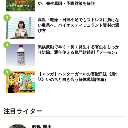
や、発生原因・予防対策を解説
高温・乾燥・日照不足でもストレスに負けな
い農業へ。バイオスティミュラント資材の選
び方
気候変動で早く・長く発生する害虫をしっか
り防除。通年使える気門封鎖剤『フーモン』
【マンガ】ハンターガールの害獣日誌《第9
話》いのちと向き合う解体現場(後編)
注目ライター
鮫島 理央