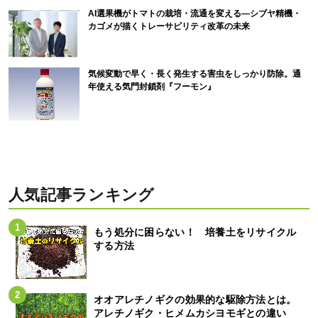
AI選果機がトマトの栽培・流通を変える―シブヤ精機・
カゴメが描くトレーサビリティ改革の未来
気候変動で早く・長く発生する害虫をしっかり防除。通
年使える気門封鎖剤『フーモン』
人気記事ランキング
もう処分に困らない！ 培養土をリサイクル
する方法
オオアレチノギクの効果的な駆除方法とは。
アレチノギク・ヒメムカシヨモギとの違い