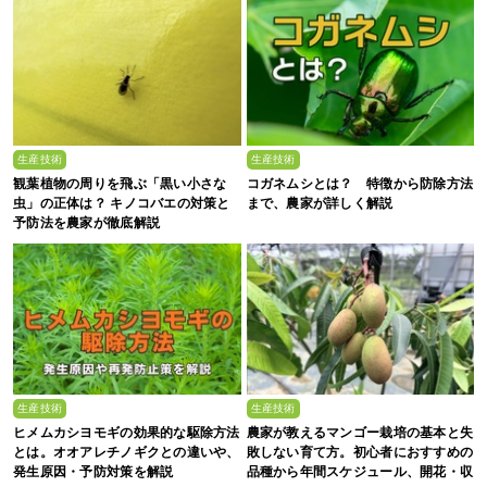
生産技術
生産技術
観葉植物の周りを飛ぶ「黒い小さな
コガネムシとは？ 特徴から防除方法
虫」の正体は？ キノコバエの対策と
まで、農家が詳しく解説
予防法を農家が徹底解説
生産技術
生産技術
ヒメムカシヨモギの効果的な駆除方法
農家が教えるマンゴー栽培の基本と失
とは。オオアレチノギクとの違いや、
敗しない育て方。初心者におすすめの
発生原因・予防対策を解説
品種から年間スケジュール、開花・収