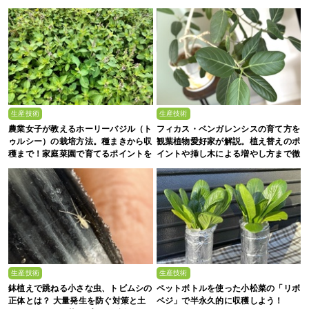
生産技術
生産技術
農業女子が教えるホーリーバジル（ト
フィカス・ベンガレンシスの育て方を
ゥルシー）の栽培方法。種まきから収
観葉植物愛好家が解説。植え替えのポ
穫まで！家庭菜園で育てるポイントを
イントや挿し木による増やし方まで徹
解説
底解説
生産技術
生産技術
鉢植えで跳ねる小さな虫、トビムシの
ペットボトルを使った小松菜の「リボ
正体とは？ 大量発生を防ぐ対策と土
ベジ」で半永久的に収穫しよう！