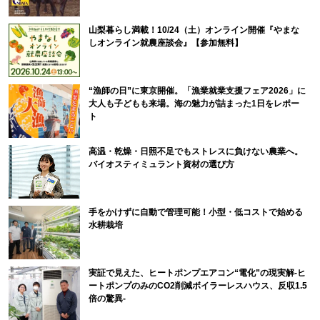
山梨暮らし満載！10/24（土）オンライン開催『やまな
しオンライン就農座談会』【参加無料】
“漁師の日”に東京開催。「漁業就業支援フェア2026」に
大人も子どもも来場。海の魅力が詰まった1日をレポー
ト
高温・乾燥・日照不足でもストレスに負けない農業へ。
バイオスティミュラント資材の選び方
手をかけずに自動で管理可能！小型・低コストで始める
水耕栽培
実証で見えた、ヒートポンプエアコン“電化”の現実解-ヒ
ートポンプのみのCO2削減ボイラーレスハウス、反収1.5
倍の驚異-