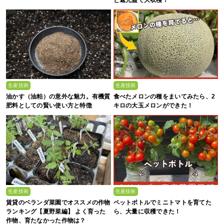
生産技術
生産技術
油かす（油粕）の意外な魅力。有機質
食べたメロンの種をまいてみたら、2
肥料としての賢い使い方と特徴
キロの大玉メロンができた！
生産技術
生産技術
賃貸のベランダ菜園でオススメの作物
ペットボトルでミニトマトを育てた
ランキング【夏野菜編】 よく育った
ら、大量に収穫できた！
作物、育たなかった作物は？