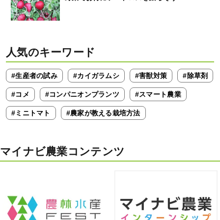
人気のキーワード
#生産者の試み
#カイガラムシ
#害獣対策
#除草剤
#コメ
#コンパニオンプランツ
#スマート農業
#ミニトマト
#農家が教える栽培方法
マイナビ農業コンテンツ