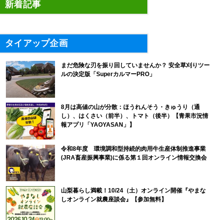
新着記事
タイアップ企画
まだ危険な刃を振り回していませんか？ 安全草刈りツー
ルの決定版「SuperカルマーPRO」
8月は高値の山が分散：ほうれんそう・きゅうり（通
し）、はくさい（前半）、トマト（後半）【青果市況情
報アプリ「YAOYASAN」】
令和8年度 環境調和型持続的肉用牛生産体制推進事業
(JRA畜産振興事業)に係る第１回オンライン情報交換会
山梨暮らし満載！10/24（土）オンライン開催『やまな
しオンライン就農座談会』【参加無料】