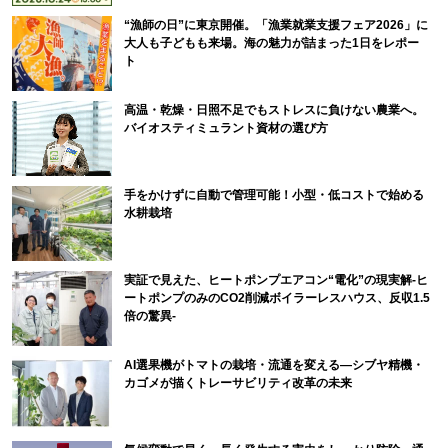
“漁師の日”に東京開催。「漁業就業支援フェア2026」に
大人も子どもも来場。海の魅力が詰まった1日をレポー
ト
高温・乾燥・日照不足でもストレスに負けない農業へ。
バイオスティミュラント資材の選び方
手をかけずに自動で管理可能！小型・低コストで始める
水耕栽培
実証で見えた、ヒートポンプエアコン“電化”の現実解-ヒ
ートポンプのみのCO2削減ボイラーレスハウス、反収1.5
倍の驚異-
AI選果機がトマトの栽培・流通を変える―シブヤ精機・
カゴメが描くトレーサビリティ改革の未来