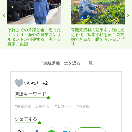
それまでの常識と全く違った
有機質資材の効果を手軽に見
土づくり 海外の農業コンサ
える化 窒素肥料を何キロ節
ルタントが指導する「考える
約できるか一瞬で分かるアプ
農家」集団
リ
「連続講義 土を語る」
+2
関連キーワード
#連続講義 土を語る
#土づくり
#減農薬
シェアする