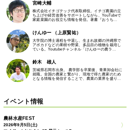
宮崎大輔
株式会社イチゴテック代表取締役。イチゴ農園の立
ち上げや経営改善をサポートしながら、YouTubeで
家庭菜園のお役立ち情報を発信。著書『おうち…
けんゆー （上原賢祐）
大学院の博士過程を中退し、生まれ故郷の沖縄県で
アボカドなどの果樹や野菜、多品目の植物を栽培し
ている。Youtubeチャンネル「けんゆーの農ラ…
鈴木 雄人
茨城県石岡市出身。 農学部を卒業後、青果卸会社に
就職。全国の農家と繋がり、現地で得た農家のため
となる情報を発信することで、農業の業界を盛り…
イベント情報
農林水産FEST
2026年9月5日(土)