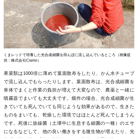
くまレッドで培養した光合成細菌を田んぼに流し込んでいるところ（画像提
供：株式会社Ciamo）
果菜類は1000倍に薄めて葉面散布をしたり、かん水チューブ
で流し込んでもらったりします。葉面散布は、光合成細菌を
単体でまくと作業の負担が増えて大変なので、農薬と一緒に
噴霧器でまいても大丈夫です。畑作の場合、光合成細菌が生
きていても死んでいても同じような効果があるので。生きた
ものをまいても、乾燥した環境ではほとんど死んでしまうん
です。死後に放線菌（土壌中に生息する細菌の一種）のエサ
になるなどして、他の良い働きをする微生物が増えたり、光