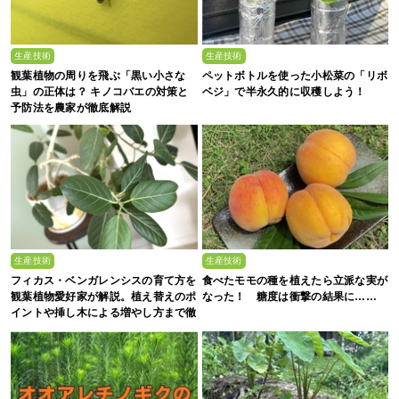
生産技術
生産技術
観葉植物の周りを飛ぶ「黒い小さな
ペットボトルを使った小松菜の「リボ
虫」の正体は？ キノコバエの対策と
ベジ」で半永久的に収穫しよう！
予防法を農家が徹底解説
生産技術
生産技術
フィカス・ベンガレンシスの育て方を
食べたモモの種を植えたら立派な実が
観葉植物愛好家が解説。植え替えのポ
なった！ 糖度は衝撃の結果に……
イントや挿し木による増やし方まで徹
底解説