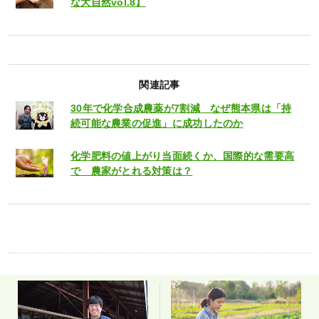
な大自然vol.8】
関連記事
30年で化学合成農薬が7割減 なぜ熊本県は「持
続可能な農業の促進」に成功したのか
化学肥料の値上がり当面続くか、国際的な需要高
で 農家がとれる対策は？