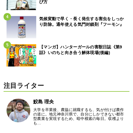
び方
気候変動で早く・長く発生する害虫をしっか
り防除。通年使える気門封鎖剤『フーモン』
【マンガ】ハンターガールの害獣日誌《第9
話》いのちと向き合う解体現場(後編)
注目ライター
鮫島 理央
大学を卒業後、農協に就職するも、気が付けば農作
の道に。地元神奈川県で、自分にしかできない都市
型農業を実現するため、暗中模索の毎日。収穫より
も…