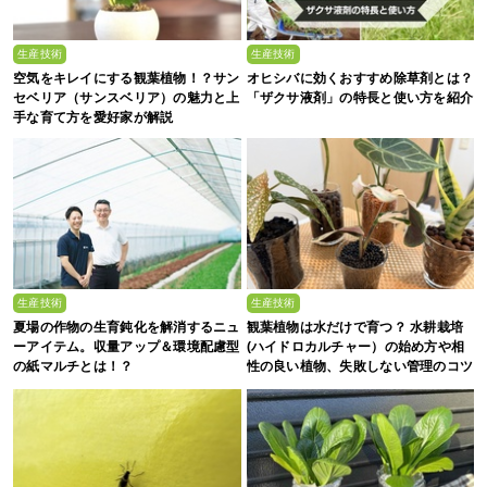
生産技術
生産技術
空気をキレイにする観葉植物！？サン
オヒシバに効くおすすめ除草剤とは？
セベリア（サンスベリア）の魅力と上
「ザクサ液剤」の特長と使い方を紹介
手な育て方を愛好家が解説
生産技術
生産技術
夏場の作物の生育鈍化を解消するニュ
観葉植物は水だけで育つ？ 水耕栽培
ーアイテム。収量アップ＆環境配慮型
(ハイドロカルチャー）の始め方や相
の紙マルチとは！？
性の良い植物、失敗しない管理のコツ
まで徹底解説