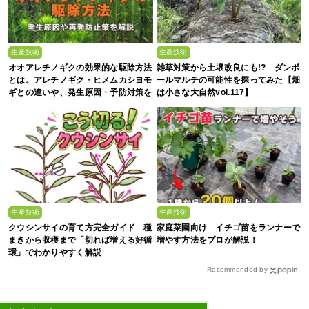
生産技術
生産技術
オオアレチノギクの効果的な駆除方法
雑草対策から土壌改良にも!? ダンボ
とは。アレチノギク・ヒメムカシヨモ
ールマルチの可能性を探ってみた【畑
ギとの違いや、発生原因・予防対策を
は小さな大自然vol.117】
解説
生産技術
生産技術
クウシンサイの育て方完全ガイド 種
家庭菜園向け イチゴ苗をランナーで
まきから収穫まで「切れば増える好循
増やす方法をプロが解説！
環」でわかりやすく解説
Recommended by