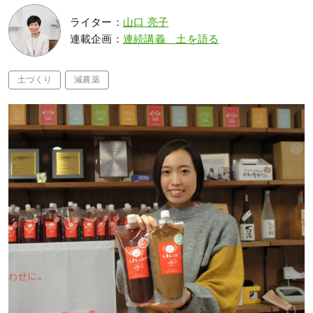
ライター：
山口 亮子
連載企画：
連続講義 土を語る
土づくり
減農薬