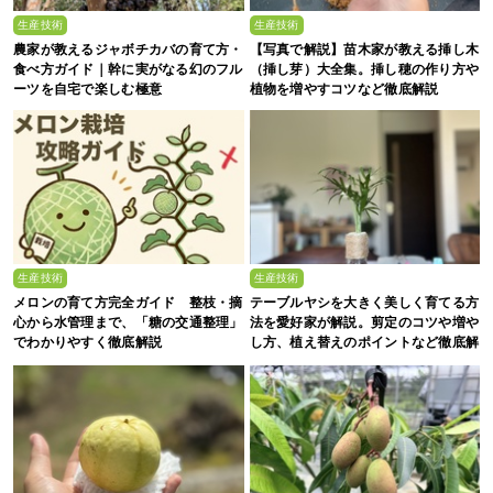
生産技術
生産技術
農家が教えるジャボチカバの育て方・
【写真で解説】苗木家が教える挿し木
食べ方ガイド｜幹に実がなる幻のフル
（挿し芽）大全集。挿し穂の作り方や
ーツを自宅で楽しむ極意
植物を増やすコツなど徹底解説
生産技術
生産技術
メロンの育て方完全ガイド 整枝・摘
テーブルヤシを大きく美しく育てる方
心から水管理まで、「糖の交通整理」
法を愛好家が解説。剪定のコツや増や
でわかりやすく徹底解説
し方、植え替えのポイントなど徹底解
剖