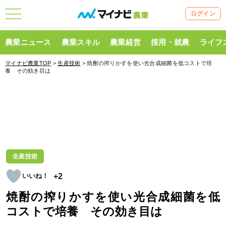
ログイン
農業ニュース
農業スキル
農業経営
採用・就農
ライフ
マイナビ農業TOP
>
生産技術
> 焼酎の搾りかすを使い光合成細菌を低コストで培
養 その効き目は
生産技術
+2
焼酎の搾りかすを使い光合成細菌を低
コストで培養 その効き目は