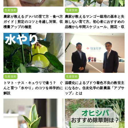
生産技術
生産技術
農家が教えるグァバの育て方・食べ方
農家が教えるマンゴー栽培の基本と失
ガイド｜剪定のコツと冬越し対策、収
敗しない育て方。初心者におすすめの
穫量アップの極意
品種から年間スケジュール、開花・収
穫のコツまで徹底解説
生産技術
生産技術
トマト・ナス・キュウリで違う？ ぐ
温暖化によるブドウ着色不良の救世主
んと育つ「水やり」のコツを科学的に
になるか。住友化学の新農薬「アブサ
解説
ップ」とは