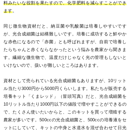
料みたいな役割を果たすので、化学肥料を減らすことができ
ます
。
同じ微生物資材だと、納豆菌や乳酸菌は培養しやすいです
が、光合成細菌は結構難しいです。培養に成功すると鮮やか
な赤色になるので「赤菌」とも呼ばれますが、自前で培養し
たらちゃんと赤くならなかったという悩みを農家から聞きま
す。繊細な微生物で、温度だけじゃなく光の管理もしないと
いけないので、扱いが難しいところはあります。
資材として売られている光合成細菌もありますが、10リット
ル当たり3000円から5000円くらいします。私たちが販売する
培養キット「くまレッド」（冒頭写真）だと、光合成細菌を
10リットル当たり1000円以下の値段で増やすことができるの
で、たくさん使いたいからと、このキットを買って増殖する
農家が多いです。500ccの光合成細菌と、500ccの培養液をセ
ットにしていて、キットの中身と水道水を混ぜ合わせて日光