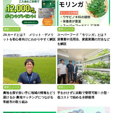
農業ニュース
農業ニュース
JAカードとは？ メリット・デメリ
スーパーフード「モリンガ」とは？
ットを初心者向けにわかりやすく解説
栄養素や活用法、家庭菜園の方法など
を解説
農業ニュース
農業ニュース
農地を探す担い手に地域の情報をどう
手をかけずに自動で管理可能！小型・
届けるか 農地マッチングにつながる
低コストで始める水耕栽培
常総市の取り組み