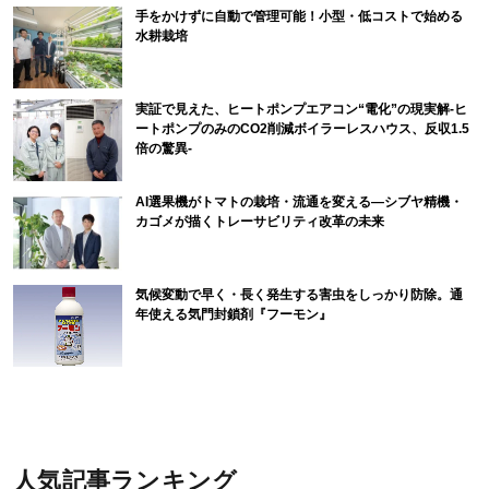
手をかけずに自動で管理可能！小型・低コストで始める
水耕栽培
実証で見えた、ヒートポンプエアコン“電化”の現実解-ヒ
ートポンプのみのCO2削減ボイラーレスハウス、反収1.5
倍の驚異-
AI選果機がトマトの栽培・流通を変える―シブヤ精機・
カゴメが描くトレーサビリティ改革の未来
気候変動で早く・長く発生する害虫をしっかり防除。通
年使える気門封鎖剤『フーモン』
人気記事ランキング