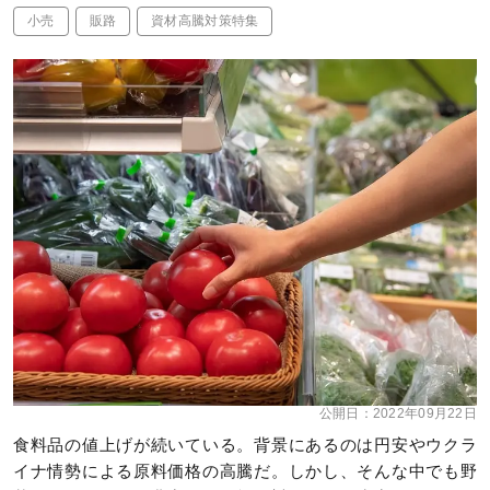
小売
販路
資材高騰対策特集
公開日：
2022年09月22日
食料品の値上げが続いている。背景にあるのは円安やウクラ
イナ情勢による原料価格の高騰だ。しかし、そんな中でも野