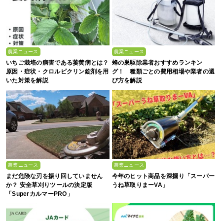
農業ニュース
農業ニュース
いちご栽培の病害である萎黄病とは？
蜂の巣駆除業者おすすめランキン
原因・症状・クロルピクリン錠剤を用
グ！ 種類ごとの費用相場や業者の選
いた対策を解説
び方を解説
農業ニュース
農業ニュース
まだ危険な刃を振り回していません
今年のヒット商品を深掘り「スーパー
か？ 安全草刈りツールの決定版
うね草取りまーVA」
「SuperカルマーPRO」