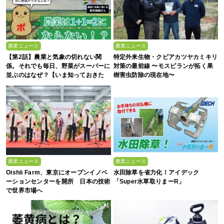
農業ニュース
農業ニュース
【第2話】農業と気象の切れない関
特定外来生物・クビアカツヤカミキリ
係。それでも毎日、野菜がスーパーに
対策の最前線 〜モスピランが拓く果
並ぶのはなぜ？【いま知っておきた
樹害虫防除の現在地〜
い、これからの”食”の話】
農業ニュース
農業ニュース
Oishii Farm、東京にオープンイノベ
水田除草を省力化！アイデック
ーションセンターを開所 日本の技術
「Super水草取りまーR」
で世界市場へ