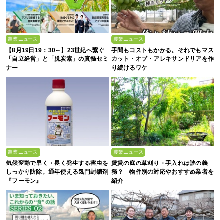
農業ニュース
農業ニュース
【8月19日19：30～】23世紀へ繋ぐ
手間もコストもかかる。それでもマス
「自立経営」と「脱炭素」の真髄セミ
カット・オブ・アレキサンドリアを作
ナー
り続けるワケ
農業ニュース
農業ニュース
気候変動で早く・長く発生する害虫を
賃貸の庭の草刈り・手入れは誰の義
しっかり防除。通年使える気門封鎖剤
務？ 物件別の対応やおすすめ業者を
『フーモン』
紹介