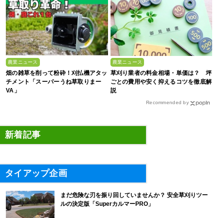
農業ニュース
農業ニュース
畑の雑草を削って粉砕！刈払機アタッ
草刈り業者の料金相場・単価は？ 坪
チメント「スーパーうね草取りまー
ごとの費用や安く抑えるコツを徹底解
VA」
説
Recommended by
新着記事
タイアップ企画
まだ危険な刃を振り回していませんか？ 安全草刈りツー
ルの決定版「SuperカルマーPRO」