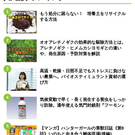
もう処分に困らない！ 培養土をリサイクル
する方法
オオアレチノギクの効果的な駆除方法とは。
アレチノギク・ヒメムカシヨモギとの違い
や、発生原因・予防対策を解説
高温・乾燥・日照不足でもストレスに負けな
い農業へ。バイオスティミュラント資材の選
び方
気候変動で早く・長く発生する害虫をしっか
り防除。通年使える気門封鎖剤『フーモン』
【マンガ】ハンターガールの害獣日誌《第9
話》いのちと向き合う解体現場(後編)