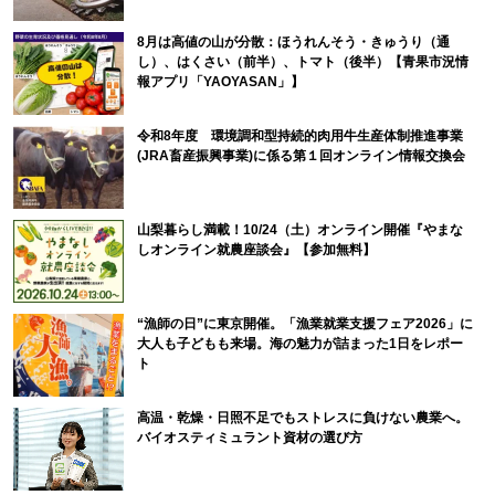
8月は高値の山が分散：ほうれんそう・きゅうり（通
し）、はくさい（前半）、トマト（後半）【青果市況情
報アプリ「YAOYASAN」】
令和8年度 環境調和型持続的肉用牛生産体制推進事業
(JRA畜産振興事業)に係る第１回オンライン情報交換会
山梨暮らし満載！10/24（土）オンライン開催『やまな
しオンライン就農座談会』【参加無料】
“漁師の日”に東京開催。「漁業就業支援フェア2026」に
大人も子どもも来場。海の魅力が詰まった1日をレポー
ト
高温・乾燥・日照不足でもストレスに負けない農業へ。
バイオスティミュラント資材の選び方