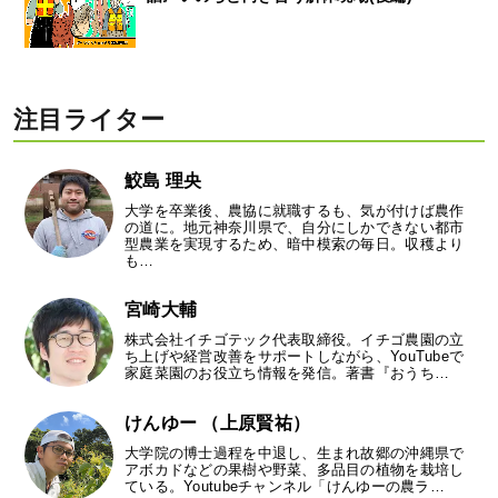
注目ライター
鮫島 理央
大学を卒業後、農協に就職するも、気が付けば農作
の道に。地元神奈川県で、自分にしかできない都市
型農業を実現するため、暗中模索の毎日。収穫より
も…
宮崎大輔
株式会社イチゴテック代表取締役。イチゴ農園の立
ち上げや経営改善をサポートしながら、YouTubeで
家庭菜園のお役立ち情報を発信。著書『おうち…
けんゆー （上原賢祐）
大学院の博士過程を中退し、生まれ故郷の沖縄県で
アボカドなどの果樹や野菜、多品目の植物を栽培し
ている。Youtubeチャンネル「けんゆーの農ラ…