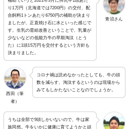
補助でいうと2022年9月に搾乳牛1頭あた
り1万円（北海道では7200円）の交付、配
合飼料1トンあたり6750円の補助が決まり
青沼さん
ましたが、正直焼け石に水といった感じで
す。生乳の需給改善ということで、乳量が
少ないなどの低能力牛の早期淘汰（とう
た）に1頭15万円を交付するという方針も
決まりました。
コロナ禍は読めなかったとしても、牛の頭
数を減らす、淘汰するというのは現場から
みてもしかたないことなのでしょうか。
西田（筆
者）
うちは全部で9頭しかいないので、牛は家
族同然。牛をいかに健康に育てようかと頑