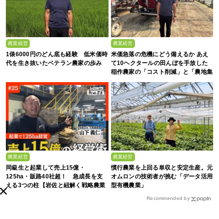
農業経営
農業経営
1俵6000円のどん底も経験 低米価時
米価急落の危機にどう備えるか あえ
代を生き抜いたベテラン農家の歩み
て10ヘクタールの田んぼを手放した
稲作農家の「コスト削減」と「農地集
約」
農業経営
農業経営
同級生と起業して売上15億・
慣行農業を上回る単収と安定生産。元
125ha・販路40社超！ 急成長を支
オムロンの技術者が挑む「データ活用
える3つの柱【岩佐と紐解く戦略農業
型有機農業」
#25】
Recommended by