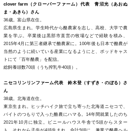
clover farm（クローバーファーム）代表 青沼光（あおぬ
ま・あきら）さん
36歳。富山県在住。
広島県生まれ。学生時代から酪農家を志し、高校、大学で農
業を学ぶ。卒業後は黒部市直営の牧場などで経験を積み、
2015年4月に第三者継承で酪農家に。100年後も日本で酪農が
当然のように続いている産業になるようにと、ポッドキャス
トにて「百年酪農」を配信。
総飼養頭数70頭（うち搾乳牛40頭）。
ニセコリンリンファーム代表 鈴木登（すずき・のぼる）さ
ん
38歳。北海道在住。
東京生まれ。ヒッチハイク旅で立ち寄った北海道ニセコで、
バイトのつもりで入った酪農にハマる。14年間就業したのち
2021年10月に独立。ビニールハウス牛舎で5頭からスター
ト。それから子牛が4頭生まれ、合計9頭に。兼業で酪農ヘル