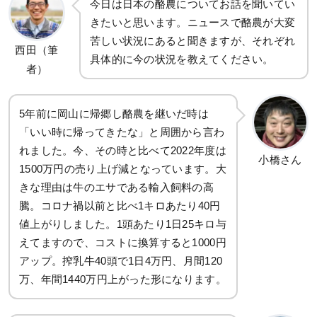
今日は日本の酪農についてお話を聞いてい
きたいと思います。ニュースで酪農が大変
苦しい状況にあると聞きますが、それぞれ
西田（筆
具体的に今の状況を教えてください。
者）
5年前に岡山に帰郷し酪農を継いだ時は
「いい時に帰ってきたな」と周囲から言わ
れました。今、その時と比べて2022年度は
小橋さん
1500万円の売り上げ減となっています。大
きな理由は牛のエサである輸入飼料の高
騰。コロナ禍以前と比べ1キロあたり40円
値上がりしました。1頭あたり1日25キロ与
えてますので、コストに換算すると1000円
アップ。搾乳牛40頭で1日4万円、月間120
万、年間1440万円上がった形になります。