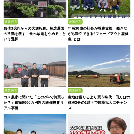
農業経営
農業経営
負債3億円からの大逆転劇。観光農園
年商30億の社長が就農支援 働きな
の常識を覆す「食べ放題をやめる」と
がら独立できる“フェードアウト型就
いう選択
農”とは
農業経営
農業経営
コメ農家に聞いた「この2年で何買っ
農地は借りるより買う時代 田んぼの
た？」総額6000万円超の設備投資リ
値段3分の1以下で規模拡大にチャン
アル事情
ス