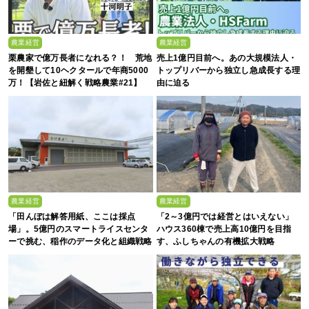
農業経営
農業経営
栗農家で億万長者になれる？！ 荒地
売上1億円目前へ。あの大規模法人・
を開墾して10ヘクタールで年商5000
トップリバーから独立し急成長する理
万！【岩佐と紐解く戦略農業#21】
由に迫る
農業経営
農業経営
「田んぼは解答用紙、ここは採点
「2～3億円では経営とはいえない」
場」。5億円のスマートライスセンタ
ハウス360棟で売上高10億円を目指
ーで挑む、稲作のデータ化と組織戦略
す、ふしちゃんの有機拡大戦略