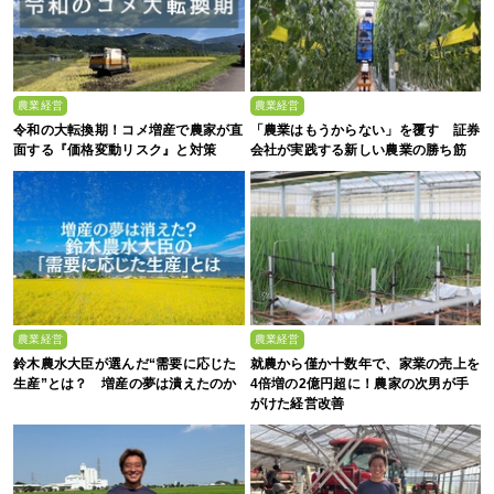
農業経営
農業経営
令和の大転換期！コメ増産で農家が直
「農業はもうからない」を覆す 証券
面する『価格変動リスク』と対策
会社が実践する新しい農業の勝ち筋
農業経営
農業経営
鈴木農水大臣が選んだ“需要に応じた
就農から僅か十数年で、家業の売上を
生産”とは？ 増産の夢は潰えたのか
4倍増の2億円超に！農家の次男が手
がけた経営改善