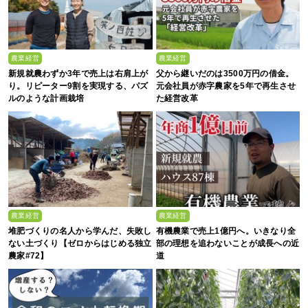
農業経営
農業経営
新規就農わずか3年で売上は右肩上が
父から継いだのは3500万円の借金。
り。リピーター9割を実現する、パズ
元会社員が赤字農家を5年で再生させ
ルのような計画栽培
た経営改革
農業経営
農業経営
堆肥づくりの名人から学んだ、失敗し
有機農業で売上1億円へ。いきなり全
ない土づくり【ゼロからはじめる独立
部の理想を追わないことが成長への近
農家#72】
道