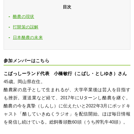
目次
酪農の現状
打開策の誤解
日本酪農の未来
参加メンバーはこちら
こばっしーランド代表 小橋敏行（こばし・としゆき）さん
45歳。岡山県在住。
酪農家の息子として生まれるが、大学卒業後は芸人を目指す
も挫折。運送業など経て、2017年にUターンし酪農を継ぐ。
酪農の今を真摯（しんし）に伝えたいと2022年3月にポッドキ
ャスト「酪していきぬくラジオ」を配信開始。ほぼ毎日情報
を発信し続けている。総飼養頭数60頭（うち搾乳牛40頭）。