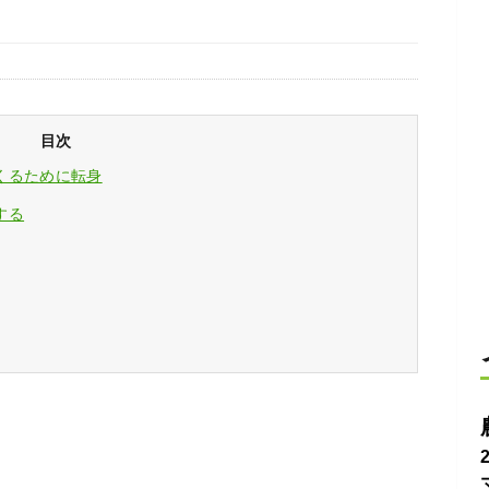
目次
くるために転身
する