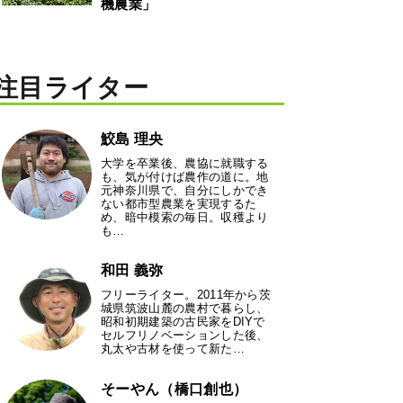
機農業」
注目ライター
鮫島 理央
大学を卒業後、農協に就職する
も、気が付けば農作の道に。地
元神奈川県で、自分にしかでき
ない都市型農業を実現するた
め、暗中模索の毎日。収穫より
も…
和田 義弥
フリーライター。2011年から茨
城県筑波山麓の農村で暮らし、
昭和初期建築の古民家をDIYで
セルフリノベーションした後、
丸太や古材を使って新た…
そーやん（橋口創也）