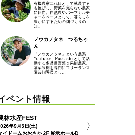
有機農家二代目として就農する
も挫折し、野菜を売らない農家
に転向。自然農やパーマカルチ
ャーをベースとして、暮らしを
豊かにするための畑づくりの
知…
ノウカノタネ つるちゃ
ん
「ノウカノタネ」という農系
YouTuber、Podcasterとして活
動する多品目野菜＆果樹農家。
落葉果樹を専門にフリーランス
園芸指導員とし…
イベント情報
農林水産FEST
2026年9月5日(土)
マイドームおおさか 2F 展示ホールD