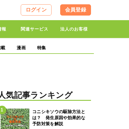
ログイン
会員登録
情報
関連サービス
法人のお客様
連載
漫画
特集
人気記事ランキング
コニシキソウの駆除方法と
は？ 発生原因や効果的な
予防対策を解説