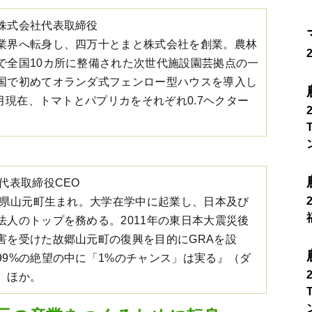
株式会社代表取締役
業界へ転身し、四万十とまと株式会社を創業。農林
で全国10カ所に整備された次世代施設園芸拠点の一
国で初めてオランダ式フェンロー型ハウスを導入し
7月現在、トマトとパプリカをそれぞれ0.7ヘクター
代表取締役CEO
宮城県山元町生まれ。大学在学中に起業し、日本及び
法人のトップを務める。2011年の東日本大震災後
害を受けた故郷山元町の復興を目的にGRAを設
99%の絶望の中に「1%のチャンス」は実る』（ダ
）ほか。