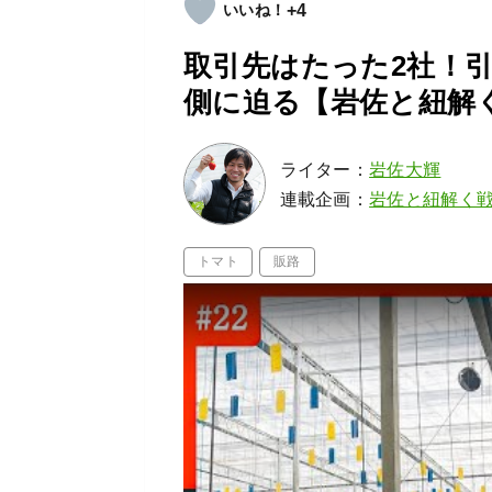
+4
取引先はたった2社！
側に迫る【岩佐と紐解く
ライター：
岩佐大輝
連載企画：
岩佐と紐解く
トマト
販路