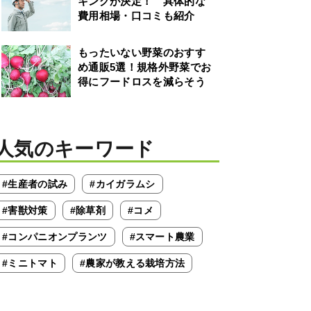
キングが決定！ 具体的な
費用相場・口コミも紹介
もったいない野菜のおすす
め通販5選！規格外野菜でお
得にフードロスを減らそう
人気のキーワード
#生産者の試み
#カイガラムシ
#害獣対策
#除草剤
#コメ
#コンパニオンプランツ
#スマート農業
#ミニトマト
#農家が教える栽培方法