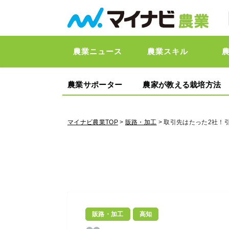
農業ニュース
農業スキル
農業サポーター
農家が教える栽培方法
マイナビ農業TOP
>
販路・加工
> 取引先はたった2社！
販路・加工
高知