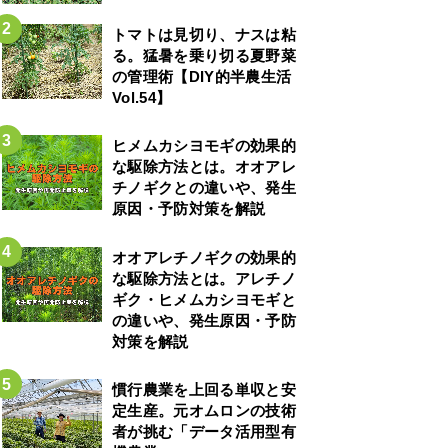
トマトは見切り、ナスは粘
る。猛暑を乗り切る夏野菜
の管理術【DIY的半農生活
Vol.54】
ヒメムカシヨモギの効果的
な駆除方法とは。オオアレ
チノギクとの違いや、発生
原因・予防対策を解説
オオアレチノギクの効果的
な駆除方法とは。アレチノ
ギク・ヒメムカシヨモギと
の違いや、発生原因・予防
対策を解説
慣行農業を上回る単収と安
定生産。元オムロンの技術
者が挑む「データ活用型有