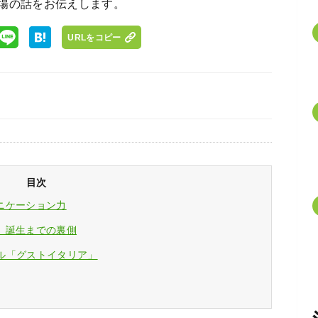
場の話をお伝えします。
URLをコピー
目次
ニケーション力
」誕生までの裏側
ネル「グストイタリア」