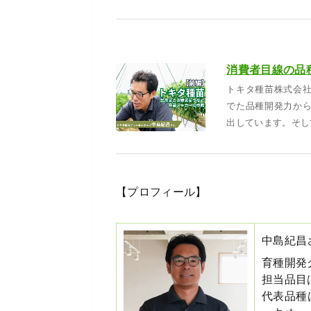
トキタ種苗株式会
でた品種開発力か
出しています。そし
【プロフィール】
中島紀昌
育種開発
担当品目
代表品種