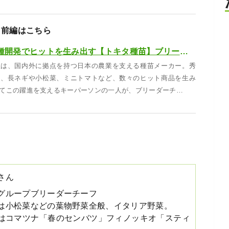
前編はこちら
消費者目線の品種開発でヒットを生み出す【トキタ種苗】ブリーダーチーフにインタビュー【種苗メーカー探訪記Vol.5｜前編】
社は、国内外に拠点を持つ日本の農業を支える種苗メーカー。秀
ら、長ネギや小松菜、ミニトマトなど、数々のヒット商品を生み
てこの躍進を支えるキーパーソンの一人が、ブリーダーチ…
さん
グループブリーダーチーフ
は小松菜などの葉物野菜全般、イタリア野菜。
はコマツナ「春のセンバツ」フィノッキオ「スティ