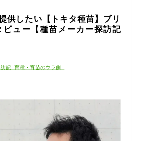
提供したい【トキタ種苗】ブリ
タビュー【種苗メーカー探訪記
訪記─育種・育苗のウラ側─