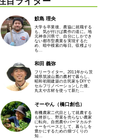
注目ライター
鮫島 理央
大学を卒業後、農協に就職する
も、気が付けば農作の道に。地
元神奈川県で、自分にしかでき
ない都市型農業を実現するた
め、暗中模索の毎日。収穫より
も…
和田 義弥
フリーライター。2011年から茨
城県筑波山麓の農村で暮らし、
昭和初期建築の古民家をDIYで
セルフリノベーションした後、
丸太や古材を使って新た…
そーやん（橋口創也）
有機農家二代目として就農する
も挫折し、野菜を売らない農家
に転向。自然農やパーマカルチ
ャーをベースとして、暮らしを
豊かにするための畑づくりの
知…