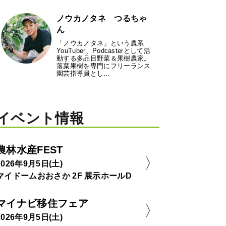
ノウカノタネ つるちゃ
ん
「ノウカノタネ」という農系
YouTuber、Podcasterとして活
動する多品目野菜＆果樹農家。
落葉果樹を専門にフリーランス
園芸指導員とし…
イベント情報
農林水産FEST
2026年9月5日(土)
マイドームおおさか 2F 展示ホールD
マイナビ移住フェア
2026年9月5日(土)