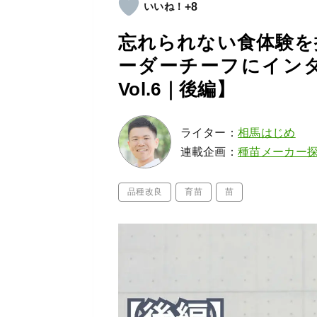
+8
忘れられない食体験を
ーダーチーフにイン
Vol.6｜後編】
ライター：
相馬はじめ
連載企画：
種苗メーカー探
品種改良
育苗
苗