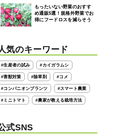
もったいない野菜のおすす
め通販5選！規格外野菜でお
得にフードロスを減らそう
人気のキーワード
#生産者の試み
#カイガラムシ
#害獣対策
#除草剤
#コメ
#コンパニオンプランツ
#スマート農業
#ミニトマト
#農家が教える栽培方法
公式SNS