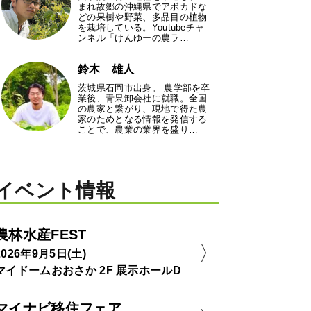
まれ故郷の沖縄県でアボカドな
どの果樹や野菜、多品目の植物
を栽培している。Youtubeチャ
ンネル「けんゆーの農ラ…
鈴木 雄人
茨城県石岡市出身。 農学部を卒
業後、青果卸会社に就職。全国
の農家と繋がり、現地で得た農
家のためとなる情報を発信する
ことで、農業の業界を盛り…
イベント情報
農林水産FEST
2026年9月5日(土)
マイドームおおさか 2F 展示ホールD
マイナビ移住フェア