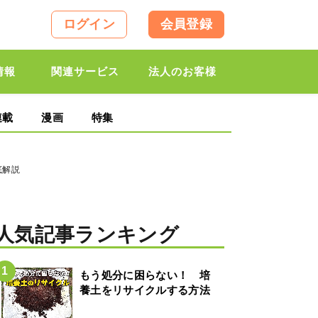
ログイン
会員登録
情報
関連サービス
法人のお客様
連載
漫画
特集
底解説
人気記事ランキング
もう処分に困らない！ 培
養土をリサイクルする方法