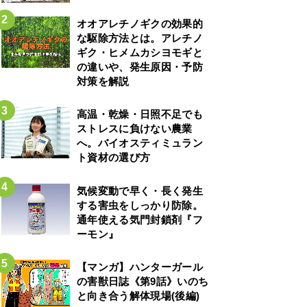
オオアレチノギクの効果的
な駆除方法とは。アレチノ
ギク・ヒメムカシヨモギと
の違いや、発生原因・予防
対策を解説
高温・乾燥・日照不足でも
ストレスに負けない農業
へ。バイオスティミュラン
ト資材の選び方
気候変動で早く・長く発生
する害虫をしっかり防除。
通年使える気門封鎖剤『フ
ーモン』
【マンガ】ハンターガール
の害獣日誌《第9話》いのち
と向き合う解体現場(後編)