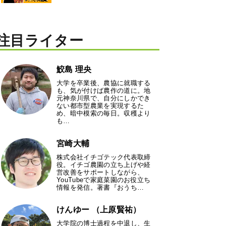
注目ライター
鮫島 理央
大学を卒業後、農協に就職する
も、気が付けば農作の道に。地
元神奈川県で、自分にしかでき
ない都市型農業を実現するた
め、暗中模索の毎日。収穫より
も…
宮崎大輔
株式会社イチゴテック代表取締
役。イチゴ農園の立ち上げや経
営改善をサポートしながら、
YouTubeで家庭菜園のお役立ち
情報を発信。著書『おうち…
けんゆー （上原賢祐）
大学院の博士過程を中退し、生