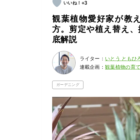
+3
観葉植物愛好家が教
方。剪定や植え替え、
底解説
ライター：
いとう ともひ
連載企画：
観葉植物の育
ガーデニング