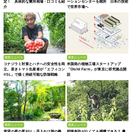
定！ 具体的な費用相場・口コミも紹
ーションセンターを開所 日本の技術
介
で世界市場へ
農業ニュース
農業ニュース
コナジラミ対策とハチへの安全性を両
米国発の植物工場スタートアップ
立。若きトマト生産者が「エフィコン
「Oishii Farm」が東京に研究拠点開
®SL」で描く持続可能な防除戦略
設
農業ニュース
農業ニュース
賃貸の庭の草刈り・手入れは誰の義
狩猟免許がなくても捕獲できる？ 農