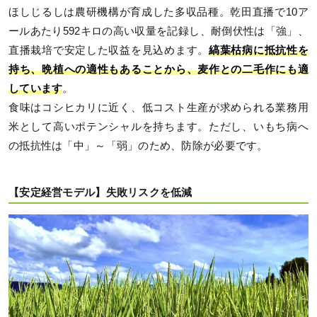
ほしじるしは農研機構が育成した多収品種。乾田直播で10ア
ールあたり592キロの高い収量を記録し、耐倒伏性は「強」、
直播栽培で安定した収益を見込めます。
縞葉枯病に抵抗性を
持ち、晩植への適性もあることから、麦作との二毛作にも適
しています
。
食味はコシヒカリに近く、低コスト生産が求められる業務用
米として高いポテンシャルを持ちます。ただし、いもち病へ
の抵抗性は「中」～「弱」のため、防除が必要です。
【安定経営モデル】失敗リスクを低減