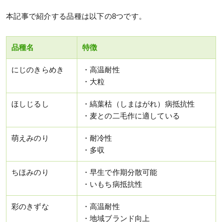
本記事で紹介する品種は以下の8つです。
品種名
特徴
にじのきらめき
・高温耐性
・大粒
ほしじるし
・縞葉枯（しまはがれ）病抵抗性
・麦との二毛作に適している
萌えみのり
・耐冷性
・多収
ちほみのり
・早生で作期分散可能
・いもち病抵抗性
彩のきずな
・高温耐性
・地域ブランド向上