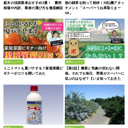
庭木の伐採業者おすすめ3選！ 費用
畑の雑草を削って粉砕！刈払機アタッ
相場や内訳、業者の選び方を徹底解説
チメント「スーパーうね草取りまー
VA」
農業ニュース
農業ニュース
ミニトマトも夏バテする？家庭菜園ビ
【第2話】農業と気象の切れない関
ギナーがコツを聞いてみた
係。それでも毎日、野菜がスーパーに
並ぶのはなぜ？【いま知っておきた
い、これからの”食”の話】