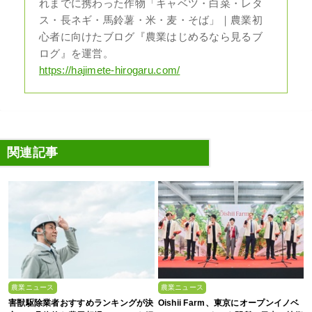
れまでに携わった作物「キャベツ・白菜・レタ
ス・長ネギ・馬鈴薯・米・麦・そば」｜農業初
心者に向けたブログ『農業はじめるなら見るブ
ログ』を運営。
https://hajimete-hirogaru.com/
関連記事
農業ニュース
農業ニュース
害獣駆除業者おすすめランキングが決
Oishii Farm、東京にオープンイノベ