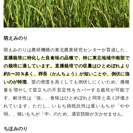
萌えみのり
萌えみのりは農研機構の東北農業研究センターが育成した、
直播栽培に特化した良食味の品種で、特に東北地域中南部で
の栽培に適しています。直播栽培での収量はひとめぼれより
約5〜20％多く、稈長（かんちょう）が短いことや、倒伏に強
いのが特徴
。苗の密度を高くしても倒伏しにくいため、播種
量を増やして苗立ちの不安定性をカバーする栽培が可能で
す。耐冷性は「強」、食味はひとめぼれと同等と高く評価さ
れています。ただし、いもち病抵抗性は葉いもちが「やや
弱」、穂いもちが「中」のため、適宜防除が欠かせません。
ちほみのり