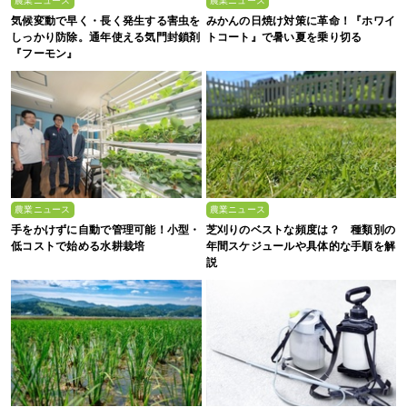
農業ニュース
農業ニュース
気候変動で早く・長く発生する害虫を
みかんの日焼け対策に革命！『ホワイ
しっかり防除。通年使える気門封鎖剤
トコート』で暑い夏を乗り切る
『フーモン』
農業ニュース
農業ニュース
手をかけずに自動で管理可能！小型・
芝刈りのベストな頻度は？ 種類別の
低コストで始める水耕栽培
年間スケジュールや具体的な手順を解
説