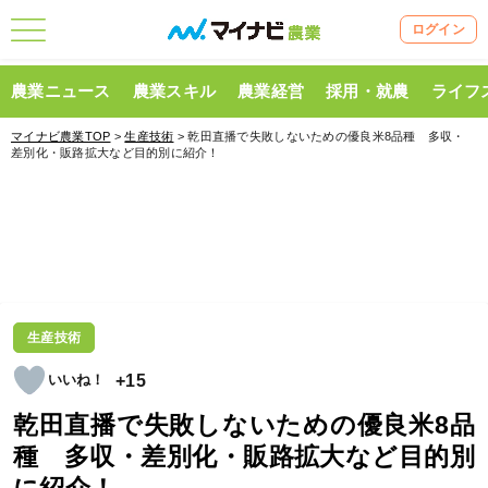
ログイン
農業ニュース
農業スキル
農業経営
採用・就農
ライフ
マイナビ農業TOP
>
生産技術
> 乾田直播で失敗しないための優良米8品種 多収・
差別化・販路拡大など目的別に紹介！
生産技術
+15
乾田直播で失敗しないための優良米8品
種 多収・差別化・販路拡大など目的別