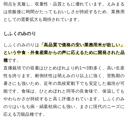
弱点を克服し、収量性・品質ともに優れています。えみまる
は炊飯後に時間がたってもおいしさが持続するため、業務用
としての需要拡大も期待されています。
しふくのみのり
しふくのみのりは
「高品質で価格の安い業務用米が欲しい」
という中食・外食産業からの声に応えるために開発された品
種
です。
直播栽培での収量はひとめぼれより約1〜3割多く、高い生産
性を誇ります。耐倒伏性は萌えみのり以上に強く、登熟期の
暑さにも強いため、近年の気候変動下でも安定した栽培が可
能です。食味は、ひとめぼれと同等の良食味で、保温しても
やわらかさが持続すると高く評価されています。しふくのみ
のりはいもち病・縞葉枯病にも強い、まさに現代のニーズに
応える万能品種です。