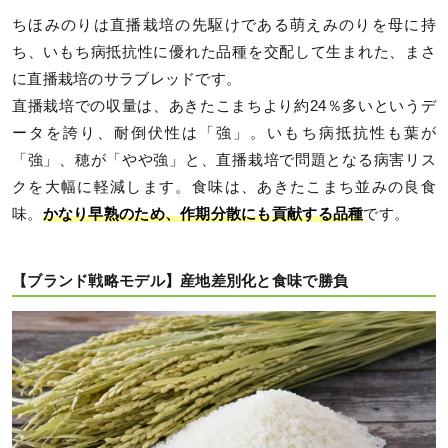
ちほみのりは直播栽培の先駆けである萌えみのりを母に持
ち、いもち病抵抗性に優れた品種を交配して生まれた、まさ
に直播栽培のサラブレッドです。
直播栽培での収量は、あきたこまちより約24％多いというデ
ータを誇り、耐倒伏性は「強」。いもち病抵抗性も葉が
「強」、穂が「やや強」と、直播栽培で問題となる病害リス
クを大幅に軽減します。食味は、あきたこまち並みの良食
味。
かなり早熟のため、作期分散にも貢献する品種
です。
【ブランド戦略モデル】産地差別化と食味で勝負