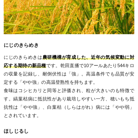
にじのきらめき
にじのきらめきは
農研機構が育成した、近年の気候変動に対
応する期待の新品種
です。乾田直播で10アールあたり544キロ
の収量を記録し、耐倒伏性は「強」。高温条件でも品質が安
定する「やや強」の高温登熟性を持ちます。
食味はコシヒカリと同等と評価され、粒が大きいのも特徴で
す。縞葉枯病に抵抗性があり栽培しやすい一方、穂いもち抵
抗性は「やや強」、白葉枯（しらはがれ）病には「やや弱」
とされています。
ほしじるし