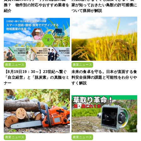
務？ 物件別の対応やおすすめ業者を
家が知っておきたい鳥獣の許可捕獲に
紹介
ついて猟師が解説
農業ニュース
農業ニュース
【8月19日19：30～】23世紀へ繋ぐ
未来の食卓を守る。日本が直面する食
「自立経営」と「脱炭素」の真髄セミ
料安全保障の課題と可能性をわ分りや
ナー
すく解説
農業ニュース
農業ニュース