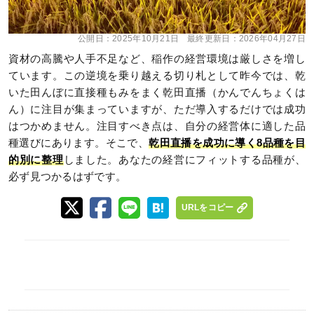
公開日：
2025年10月21日
最終更新日：
2026年04月27日
資材の高騰や人手不足など、稲作の経営環境は厳しさを増し
ています。この逆境を乗り越える切り札として昨今では、乾
いた田んぼに直接種もみをまく乾田直播（かんでんちょくは
ん）に注目が集まっていますが、ただ導入するだけでは成功
はつかめません。注目すべき点は、自分の経営体に適した品
種選びにあります。そこで、
乾田直播を成功に導く8品種を目
的別に整理
しました。あなたの経営にフィットする品種が、
必ず見つかるはずです。
URLをコピー