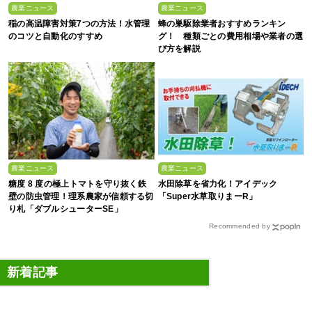
農業ニュース
農業ニュース
稲の高温障害対策7つの方法！水管理
蜂の巣駆除業者おすすめランキン
のコツと自動化のすすめ
グ！ 種類ごとの費用相場や業者の選
び方を解説
農業ニュース
農業ニュース
糖度 8 度の極上トマトを守り抜く鉄
水田除草を省力化！アイデック
壁の防虫管理！理系農家が信頼する切
「Super水草取りまーR」
り札「ダブルシューターSE」
Recommended by
新着記事