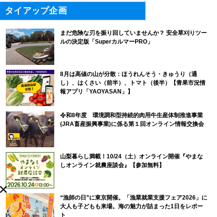
タイアップ企画
まだ危険な刃を振り回していませんか？ 安全草刈りツー
ルの決定版「SuperカルマーPRO」
8月は高値の山が分散：ほうれんそう・きゅうり（通
し）、はくさい（前半）、トマト（後半）【青果市況情
報アプリ「YAOYASAN」】
令和8年度 環境調和型持続的肉用牛生産体制推進事業
(JRA畜産振興事業)に係る第１回オンライン情報交換会
山梨暮らし満載！10/24（土）オンライン開催『やまな
しオンライン就農座談会』【参加無料】
“漁師の日”に東京開催。「漁業就業支援フェア2026」に
大人も子どもも来場。海の魅力が詰まった1日をレポー
ト