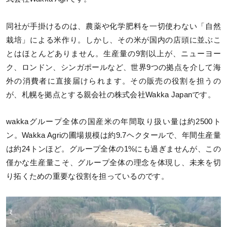
同社が手掛けるのは、農薬や化学肥料を一切使わない「自然
栽培」による米作り。しかし、その米が国内の店頭に並ぶこ
とはほとんどありません。生産量の9割以上が、ニューヨー
ク、ロンドン、シンガポールなど、世界9つの拠点を介して海
外の消費者に直接届けられます。その販売の役割を担うの
が、札幌を拠点とする親会社の株式会社Wakka Japanです。
wakkaグループ全体の国産米の年間取り扱い量は約2500ト
ン。Wakka Agriの圃場規模は約9.7ヘクタールで、年間生産量
は約24トンほど。グループ全体の1%にも過ぎませんが、この
僅かな生産量こそ、グループ全体の理念を体現し、未来を切
り拓くための重要な役割を担っているのです。