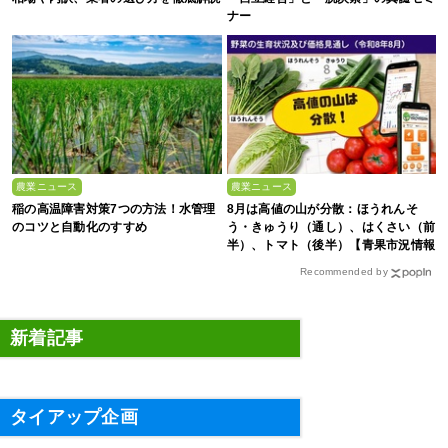
ナー
農業ニュース
農業ニュース
稲の高温障害対策7つの方法！水管理
8月は高値の山が分散：ほうれんそ
のコツと自動化のすすめ
う・きゅうり（通し）、はくさい（前
半）、トマト（後半）【青果市況情報
アプリ「YAOYASAN」】
Recommended by
新着記事
タイアップ企画