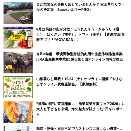
まだ危険な刃を振り回していませんか？ 安全草刈りツー
ルの決定版「SuperカルマーPRO」
8月は高値の山が分散：ほうれんそう・きゅうり（通
し）、はくさい（前半）、トマト（後半）【青果市況情
報アプリ「YAOYASAN」】
令和8年度 環境調和型持続的肉用牛生産体制推進事業
(JRA畜産振興事業)に係る第１回オンライン情報交換会
山梨暮らし満載！10/24（土）オンライン開催『やまな
しオンライン就農座談会』【参加無料】
“漁師の日”に東京開催。「漁業就業支援フェア2026」に
大人も子どもも来場。海の魅力が詰まった1日をレポー
ト
高温・乾燥・日照不足でもストレスに負けない農業へ。