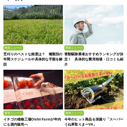
農業ニュース
農業ニュース
芝刈りのベストな頻度は？ 種類別の
害獣駆除業者おすすめランキングが決
年間スケジュールや具体的な手順を解
定！ 具体的な費用相場・口コミも紹
説
介
農業ニュース
農業ニュース
イチゴの植物工場Oishii Farmが年内
今年のヒット商品を深掘り「スーパー
にも国内販売へ
うね草取りまーVA」