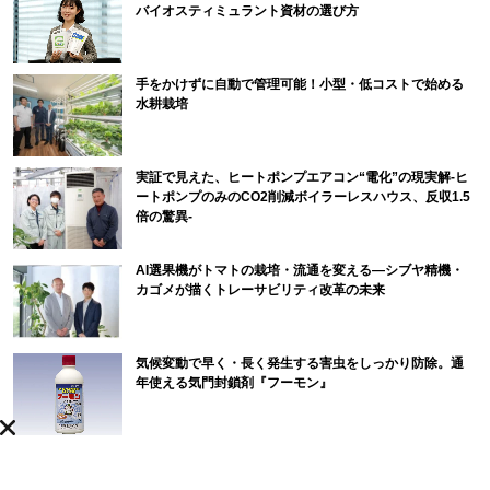
バイオスティミュラント資材の選び方
手をかけずに自動で管理可能！小型・低コストで始める
水耕栽培
実証で見えた、ヒートポンプエアコン“電化”の現実解-ヒ
ートポンプのみのCO2削減ボイラーレスハウス、反収1.5
倍の驚異-
AI選果機がトマトの栽培・流通を変える―シブヤ精機・
カゴメが描くトレーサビリティ改革の未来
気候変動で早く・長く発生する害虫をしっかり防除。通
年使える気門封鎖剤『フーモン』