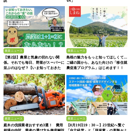
説
VA」
農業ニュース
農業ニュース
【第2話】農業と気象の切れない関
島根の魅力をもっと知ってほしくて…
係。それでも毎日、野菜がスーパーに
ご縁の国から、あなた向けの「移住就
並ぶのはなぜ？【いま知っておきた
農促進プログラム」はじめます！！
い、これからの”食”の話】
農業ニュース
農業ニュース
庭木の伐採業者おすすめ3選！ 費用
【8月19日19：30～】23世紀へ繋ぐ
相場や内訳、業者の選び方を徹底解説
「自立経営」と「脱炭素」の真髄セミ