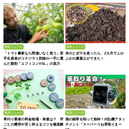
農業ニュース
農業ニュース
「トマト農家なら間違いなく使う」若
米のとぎ汁を使ったら、2カ月でふか
手生産者がコナジラミ防除の一手に選
ふかの腐葉土ができた！
んだ新剤「エフィコン®SL」の底力
農業ニュース
農業ニュース
草刈り業者の料金相場・単価は？ 坪
畑の雑草を削って粉砕！刈払機アタッ
ごとの費用や安く抑えるコツを徹底解
チメント「スーパーうね草取りまー