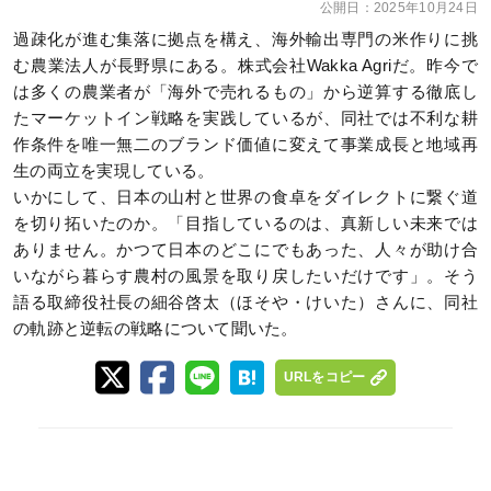
公開日：
2025年10月24日
過疎化が進む集落に拠点を構え、海外輸出専門の米作りに挑
む農業法人が長野県にある。株式会社Wakka Agriだ。昨今で
は多くの農業者が「海外で売れるもの」から逆算する徹底し
たマーケットイン戦略を実践しているが、同社では不利な耕
作条件を唯一無二のブランド価値に変えて事業成長と地域再
生の両立を実現している。
いかにして、日本の山村と世界の食卓をダイレクトに繋ぐ道
を切り拓いたのか。「目指しているのは、真新しい未来では
ありません。かつて日本のどこにでもあった、人々が助け合
いながら暮らす農村の風景を取り戻したいだけです」。そう
語る取締役社長の細谷啓太（ほそや・けいた）さんに、同社
の軌跡と逆転の戦略について聞いた。
URLをコピー