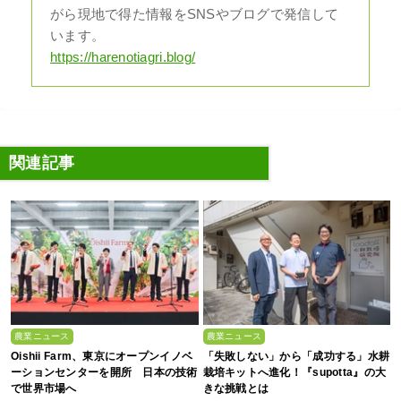
がら現地で得た情報をSNSやブログで発信して
います。
https://harenotiagri.blog/
関連記事
農業ニュース
農業ニュース
Oishii Farm、東京にオープンイノベ
「失敗しない」から「成功する」水耕
ーションセンターを開所 日本の技術
栽培キットへ進化！『supotta』の大
で世界市場へ
きな挑戦とは