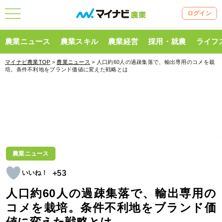
ログイン
農業ニュース
農業スキル
農業経営
採用・就農
ライフ
マイナビ農業TOP
>
農業ニュース
> 人口約60人の過疎集落で、輸出専用のコメを栽
培。条件不利地をブランド価値に変えた戦略とは
農業ニュース
+53
人口約60人の過疎集落で、輸出専用の
コメを栽培。条件不利地をブランド価