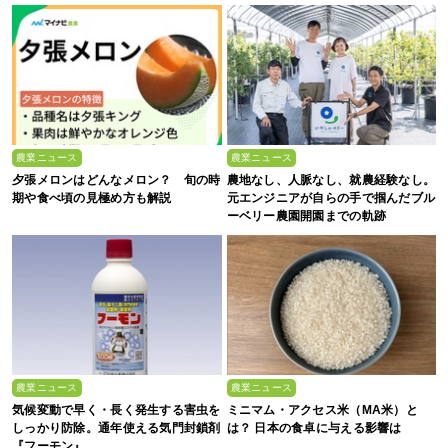
農業ニュース
農業ニュース
夕張メロンはどんなメロン？ 旬の時
農地なし、人脈なし、就農経験なし。
期や食べ頃の見極め方も解説
元エンジニアが自らの手で掴んだブル
ーベリー農園開園までの軌跡
農業ニュース
農業ニュース
気候変動で早く・長く発生する害虫を
ミニマム・アクセス米（MA米）と
しっかり防除。通年使える気門封鎖剤
は？ 日本の食卓に与える影響は
『フーモン』