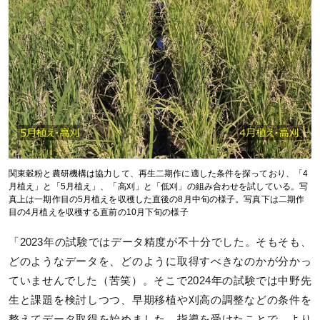
関東穀粉と農研機構は協力して、再生二期作に適した条件を探っており、「4
月植え」と「5月植え」、「高刈」と「低刈」の組み合わせを試している。写
真上は一期作目の5月植えを収穫した直後の8月中旬の様子。写真下は二期作
目の4月植えを収穫する直前の10月下旬の様子
「2023年の試験ではデータ精度が不十分でした。そもそも、
どのようなデータを、どのように取得すべきなのかが分かっ
ていませんでした（苦笑）。そこで2024年の試験では中野先
生と課題を検討しつつ、早期移植や刈高の調整などの条件を
整えてデータ取得を始めました。指導を受けたことで、より