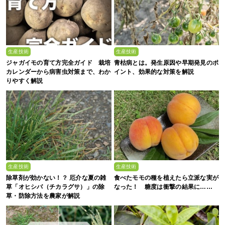
生産技術
生産技術
ジャガイモの育て方完全ガイド 栽培
青枯病とは。発生原因や早期発見のポ
カレンダーから病害虫対策まで、わか
イント、効果的な対策を解説
りやすく解説
生産技術
生産技術
除草剤が効かない！？ 厄介な夏の雑
食べたモモの種を植えたら立派な実が
草「オヒシバ（チカラグサ）」の除
なった！ 糖度は衝撃の結果に……
草・防除方法を農家が解説