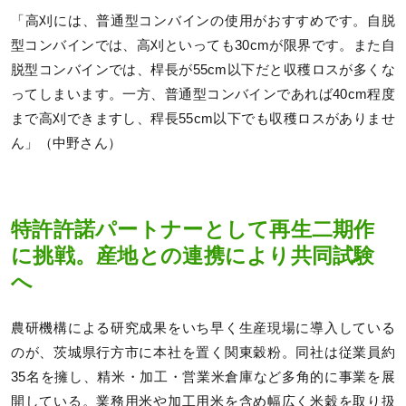
「高刈には、普通型コンバインの使用がおすすめです。自脱
型コンバインでは、高刈といっても30cmが限界です。また自
脱型コンバインでは、桿長が55cm以下だと収穫ロスが多くな
ってしまいます。一方、普通型コンバインであれば40cm程度
まで高刈できますし、稈長55cm以下でも収穫ロスがありませ
ん」（中野さん）
特許許諾パートナーとして再生二期作
に挑戦。産地との連携により共同試験
へ
農研機構による研究成果をいち早く生産現場に導入している
のが、茨城県行方市に本社を置く関東穀粉。同社は従業員約
35名を擁し、精米・加工・営業米倉庫など多角的に事業を展
開している。業務用米や加工用米を含め幅広く米穀を取り扱