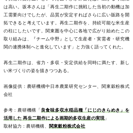
は高い。坂本さんは「再生二期作に挑戦した当初の動機は加
工需要向けでしたが、品質が安定すればさらに広い販路を開
拓できると考えています。再生二期作を、持続可能な米生産
の柱にしたいです。関東圏を中心に各地で広がり始めたこの
取り組みは、『チーム中野』として生産者・実需者・研究機
関の連携体制へと進化しています」と力強く語ってくれた。
再生二期作は、省力・多収・安定供給を同時に満たす、新し
い米づくりの姿を描きつつある。
画像提供：農研機構中日本農業研究センター、関東穀粉株式
会社
参考：農研機構「
良食味多収水稲品種「にじのきらめき」を
活用した 再生二期作による画期的多収生産の実現
」
取材協力：農研機構、
関東穀粉株式会社