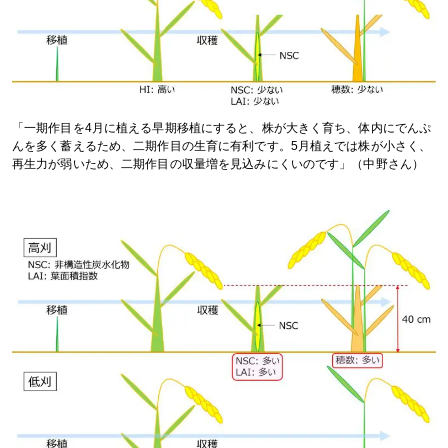
「一期作目を4月に植える早期移植にすると、株が大きく育ち、体内にでんぷ
んを多く蓄えるため、二期作目の生育に有利です。5月植えでは株が小さく、
再生力が弱いため、二期作目の収量増を見込みにくいのです」（中野さん）