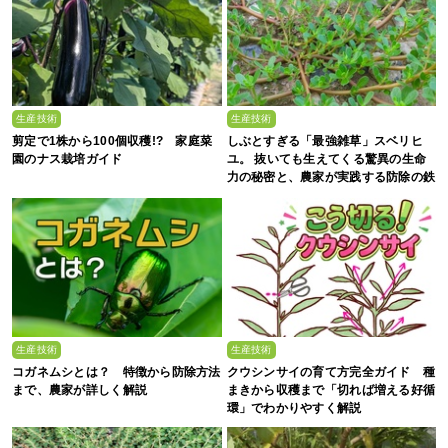
生産技術
生産技術
剪定で1株から100個収穫!? 家庭菜
しぶとすぎる「最強雑草」スベリヒ
園のナス栽培ガイド
ユ。 抜いても生えてくる驚異の生命
力の秘密と、農家が実践する防除の鉄
則
生産技術
生産技術
コガネムシとは？ 特徴から防除方法
クウシンサイの育て方完全ガイド 種
まで、農家が詳しく解説
まきから収穫まで「切れば増える好循
環」でわかりやすく解説