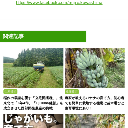
https://www.facebook.com/reijiro.kawashima
関連記事
生産技術
生産技術
稲作の常識を覆す「立毛間播種」。北
農家が教えるバナナの育て方。初心者
東北で「3年4作」「1,000ha経営」を
でも簡単に栽培する極意は苗木選びと
成立させた西部開発農産の挑戦
生育環境にあり！