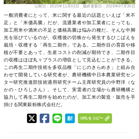
公開日：
2025年11月02日
最終更新日：
2026年07月30日
一般消費者にとって、米に関する最近の話題といえば「米不
足」と「米価高騰」だが、流通業者や加工業者にとっても、
加工用米や酒米の不足と価格高騰は悩みの種だ。そんな中脚
光を浴びているのが、収穫後の切株から発生するひこばえを
栽培・収穫する「再生二期作」である。二期作目の育苗や移
植が不要とあって、生産コストの削減が期待でき、二期作目
の収穫はほぼ丸々プラスの増収として見込むことができる。
この再生二期作技術を多収品種「にじのきらめき」と組み合
わせて開発している研究者が、農研機構中日本農業研究セン
ター研究推進部技術適用研究チーム主席研究員の中野洋（な
かの・ひろしさん）。そして、実需者の立場から農研機構と
協力して再生二期作を始めたのが、加工米の製造・販売を手
掛ける関東穀粉株式会社だ。
URLをコピー