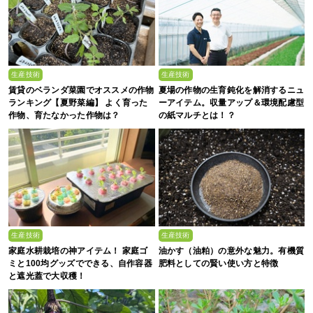
生産技術
生産技術
賃貸のベランダ菜園でオススメの作物
夏場の作物の生育鈍化を解消するニュ
ランキング【夏野菜編】 よく育った
ーアイテム。収量アップ＆環境配慮型
作物、育たなかった作物は？
の紙マルチとは！？
生産技術
生産技術
家庭水耕栽培の神アイテム！ 家庭ゴ
油かす（油粕）の意外な魅力。有機質
ミと100均グッズでできる、自作容器
肥料としての賢い使い方と特徴
と遮光蓋で大収穫！