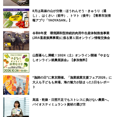
8月は高値の山が分散：ほうれんそう・きゅうり（通
し）、はくさい（前半）、トマト（後半）【青果市況情
報アプリ「YAOYASAN」】
令和8年度 環境調和型持続的肉用牛生産体制推進事業
(JRA畜産振興事業)に係る第１回オンライン情報交換会
山梨暮らし満載！10/24（土）オンライン開催『やまな
しオンライン就農座談会』【参加無料】
“漁師の日”に東京開催。「漁業就業支援フェア2026」に
大人も子どもも来場。海の魅力が詰まった1日をレポー
ト
高温・乾燥・日照不足でもストレスに負けない農業へ。
バイオスティミュラント資材の選び方