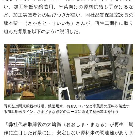
い、加工米飯や醸造用、米菓向けの原料供給も手がけるな
ど、加工実需者との結びつきが強い。同社品質保証室次長の
坂本聖一（さかもと・せいいち）さんが、再生二期作に取り
組んだ背景を以下のように説明した。
写真左は関東穀粉の味噌、醸造用米、おせんべいなど米菓用の原料を製造す
る加工用米ライン。さまざまな顧客のニーズに応えて精米加工を行う
「弊社代表取締役の大嶋衛（おおしま・まもる）が再生二期
作に注目した背景には、安定しない原料米の調達難がありま