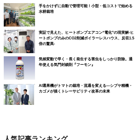
手をかけずに自動で管理可能！小型・低コストで始める
水耕栽培
実証で見えた、ヒートポンプエアコン“電化”の現実解-ヒ
ートポンプのみのCO2削減ボイラーレスハウス、反収1.5
倍の驚異-
気候変動で早く・長く発生する害虫をしっかり防除。通
年使える気門封鎖剤『フーモン』
AI選果機がトマトの栽培・流通を変える―シブヤ精機・
カゴメが描くトレーサビリティ改革の未来
人気記事ランキング