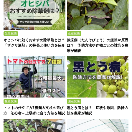
生産技術
生産技術
オヒシバに効くおすすめ除草剤とは？
炭疽病（たんそびょう）の症状や原因
「ザクサ液剤」の特長と使い方を紹介
は？ 予防方法や作物ごとの対策を農
家が解説
生産技術
生産技術
トマトの仕立て方7種類＆支柱の選び
黒とう病とは？ 症状や原因、防除方
方 初心者～上級者に合う方法を解説
法を農家が解説