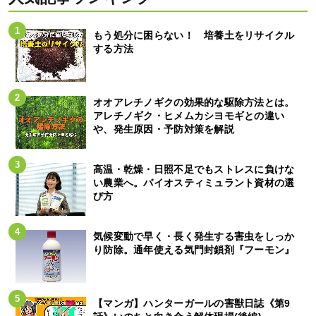
もう処分に困らない！ 培養土をリサイクル
する方法
オオアレチノギクの効果的な駆除方法とは。
アレチノギク・ヒメムカシヨモギとの違い
や、発生原因・予防対策を解説
高温・乾燥・日照不足でもストレスに負けな
い農業へ。バイオスティミュラント資材の選
び方
気候変動で早く・長く発生する害虫をしっか
り防除。通年使える気門封鎖剤『フーモン』
【マンガ】ハンターガールの害獣日誌《第9