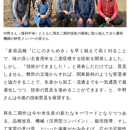
中野さん（後列中央）とともに再生二期作技術の開発に取り組んできた農研
機構の研究メンバーの皆さん
「多収品種『にじのきらめき』を早く植えて高く刈ること
で、味の良い主食用米を二度収穫する技術を開発しました。
しかし、『技術ができました！』と発表しただけでは、普及
しません。弊所の立場からすれば、関東穀粉のような実需者
と協力することで、生産から加工・流通までを一気通貫で最
適化しつつ、技術の普及を進めることができます」と、中野
さんは今後の技術普及を展望する。
再生二期作は今や米生産の新たなキーワードとなりつつあ
る。品種改良、機械（汎用型コンバイン）、栽培指導、そし
て実需の受け皿、といった歯車がかみ合えば、広がる可能性