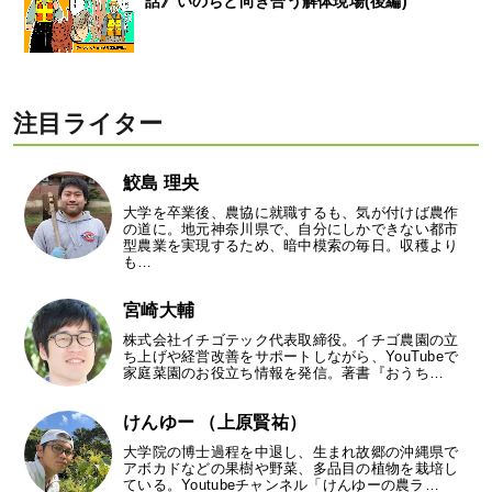
話》いのちと向き合う解体現場(後編)
注目ライター
鮫島 理央
大学を卒業後、農協に就職するも、気が付けば農作
の道に。地元神奈川県で、自分にしかできない都市
型農業を実現するため、暗中模索の毎日。収穫より
も…
宮崎大輔
株式会社イチゴテック代表取締役。イチゴ農園の立
ち上げや経営改善をサポートしながら、YouTubeで
家庭菜園のお役立ち情報を発信。著書『おうち…
けんゆー （上原賢祐）
大学院の博士過程を中退し、生まれ故郷の沖縄県で
アボカドなどの果樹や野菜、多品目の植物を栽培し
ている。Youtubeチャンネル「けんゆーの農ラ…