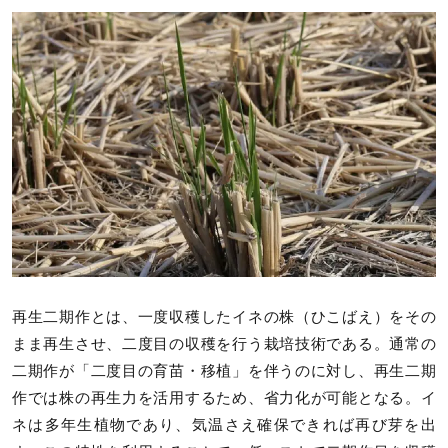
再生二期作とは、一度収穫したイネの株（ひこばえ）をその
まま再生させ、二度目の収穫を行う栽培技術である。通常の
二期作が「二度目の育苗・移植」を伴うのに対し、再生二期
作では株の再生力を活用するため、省力化が可能となる。イ
ネは多年生植物であり、気温さえ確保できれば再び芽を出