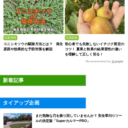
生産技術
生産技術
コニシキソウの駆除方法とは？ 発生
初心者でも失敗しないイチジク剪定の
原因や効果的な予防対策を解説
コツ！ 夏果と秋果の結果習性の違い
を理解して正しく切る！
Recommended by
新着記事
タイアップ企画
まだ危険な刃を振り回していませんか？ 安全草刈りツー
ルの決定版「SuperカルマーPRO」