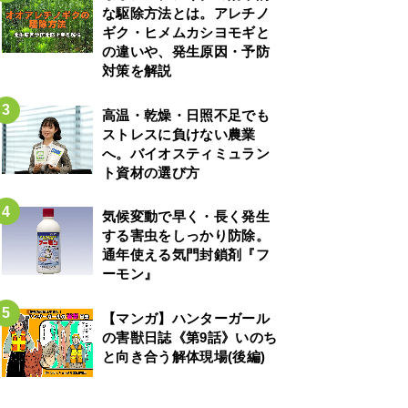
な駆除方法とは。アレチノ
ギク・ヒメムカシヨモギと
の違いや、発生原因・予防
対策を解説
高温・乾燥・日照不足でも
ストレスに負けない農業
へ。バイオスティミュラン
ト資材の選び方
気候変動で早く・長く発生
する害虫をしっかり防除。
通年使える気門封鎖剤『フ
ーモン』
【マンガ】ハンターガール
の害獣日誌《第9話》いのち
と向き合う解体現場(後編)