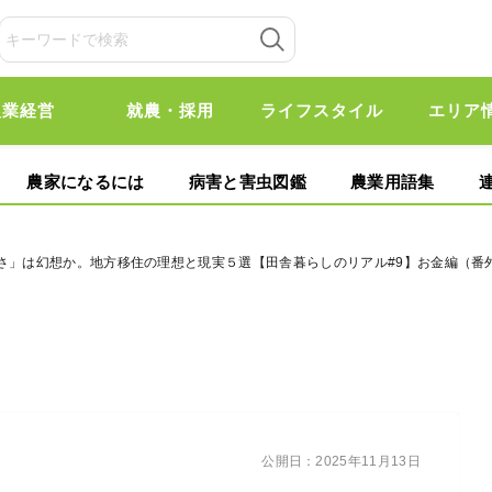
農業経営
就農・採用
ライフスタイル
エリア
農家になるには
病害と害虫図鑑
農業用語集
かさ」は幻想か。地方移住の理想と現実５選【田舎暮らしのリアル#9】お金編（番
公開日：
2025年11月13日