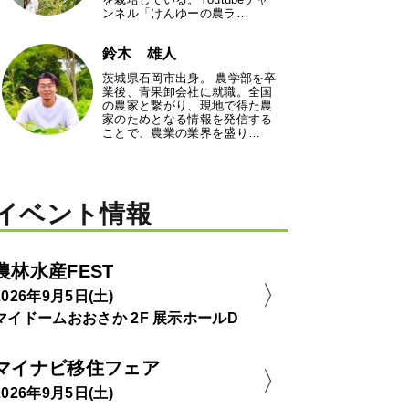
ンネル「けんゆーの農ラ…
鈴木 雄人
茨城県石岡市出身。 農学部を卒
業後、青果卸会社に就職。全国
の農家と繋がり、現地で得た農
家のためとなる情報を発信する
ことで、農業の業界を盛り…
イベント情報
農林水産FEST
2026年9月5日(土)
マイドームおおさか 2F 展示ホールD
マイナビ移住フェア
2026年9月5日(土)