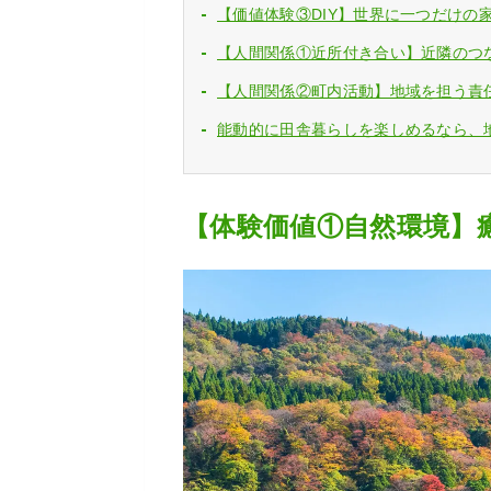
【価値体験③DIY】世界に一つだけの
【人間関係①近所付き合い】近隣のつ
【人間関係②町内活動】地域を担う責
能動的に田舎暮らしを楽しめるなら、
【体験価値①自然環境】