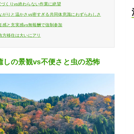
家づくりvs終わらない作業に絶望
ながりと温かさvs密すぎる共同体意識にわずらわしさ
任感と充実感vs無報酬で強制参加
地方移住は大いにアリ
癒しの景観vs不便さと虫の恐怖