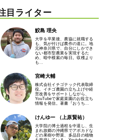
注目ライター
鮫島 理央
大学を卒業後、農協に就職する
も、気が付けば農作の道に。地
元神奈川県で、自分にしかでき
ない都市型農業を実現するた
め、暗中模索の毎日。収穫より
も…
宮崎大輔
株式会社イチゴテック代表取締
役。イチゴ農園の立ち上げや経
営改善をサポートしながら、
YouTubeで家庭菜園のお役立ち
情報を発信。著書『おうち…
けんゆー （上原賢祐）
大学院の博士過程を中退し、生
まれ故郷の沖縄県でアボカドな
どの果樹や野菜、多品目の植物
を栽培している。Youtubeチャ