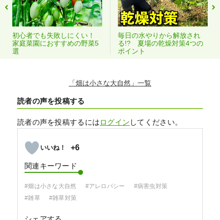
初心者でも失敗しにくい！
毎日の水やりから解放され
家庭菜園におすすめの野菜5
る!? 夏場の乾燥対策4つの
選
ポイント
「畑は小さな大自然」
読者の声を投稿する
読者の声を投稿するには
ログイン
してください。
+6
関連キーワード
#畑は小さな大自然
#アレロパシー
#病害虫対策
#雑草
#雑草対策
シェアする