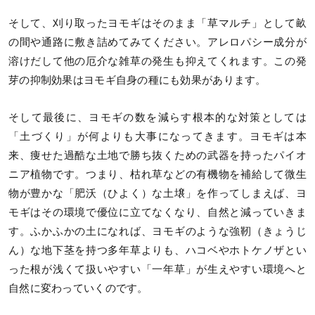
そして、刈り取ったヨモギはそのまま「草マルチ」として畝
の間や通路に敷き詰めてみてください。アレロパシー成分が
溶けだして他の厄介な雑草の発生も抑えてくれます。この発
芽の抑制効果はヨモギ自身の種にも効果があります。
そして最後に、ヨモギの数を減らす根本的な対策としては
「土づくり」が何よりも大事になってきます。ヨモギは本
来、痩せた過酷な土地で勝ち抜くための武器を持ったパイオ
ニア植物です。つまり、枯れ草などの有機物を補給して微生
物が豊かな「肥沃（ひよく）な土壌」を作ってしまえば、ヨ
モギはその環境で優位に立てなくなり、自然と減っていきま
す。ふかふかの土になれば、ヨモギのような強靭（きょうじ
ん）な地下茎を持つ多年草よりも、ハコベやホトケノザとい
った根が浅くて扱いやすい「一年草」が生えやすい環境へと
自然に変わっていくのです。