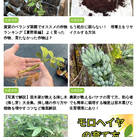
生産技術
生産技術
賃貸のベランダ菜園でオススメの作物
もう処分に困らない！ 培養土をリサ
ランキング【夏野菜編】 よく育った
イクルする方法
作物、育たなかった作物は？
生産技術
生産技術
【写真で解説】苗木家が教える挿し木
農家が教えるバナナの育て方。初心者
（挿し芽）大全集。挿し穂の作り方や
でも簡単に栽培する極意は苗木選びと
植物を増やすコツなど徹底解説
生育環境にあり！