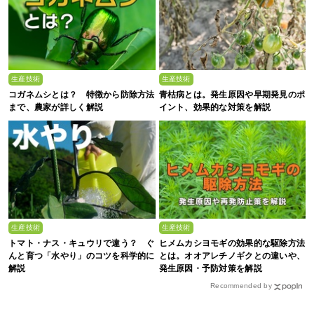
生産技術
生産技術
コガネムシとは？ 特徴から防除方法
青枯病とは。発生原因や早期発見のポ
まで、農家が詳しく解説
イント、効果的な対策を解説
生産技術
生産技術
トマト・ナス・キュウリで違う？ ぐ
ヒメムカシヨモギの効果的な駆除方法
んと育つ「水やり」のコツを科学的に
とは。オオアレチノギクとの違いや、
解説
発生原因・予防対策を解説
Recommended by