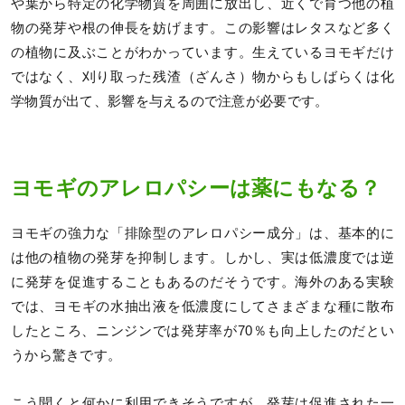
や葉から特定の化学物質を周囲に放出し、近くで育つ他の植
物の発芽や根の伸長を妨げます。この影響はレタスなど多く
の植物に及ぶことがわかっています。生えているヨモギだけ
ではなく、刈り取った残渣（ざんさ）物からもしばらくは化
学物質が出て、影響を与えるので注意が必要です。
ヨモギのアレロパシーは薬にもなる？
ヨモギの強力な「排除型のアレロパシー成分」は、基本的に
は他の植物の発芽を抑制します。しかし、実は低濃度では逆
に発芽を促進することもあるのだそうです。海外のある実験
では、ヨモギの水抽出液を低濃度にしてさまざまな種に散布
したところ、ニンジンでは発芽率が70％も向上したのだとい
うから驚きです。
こう聞くと何かに利用できそうですが、発芽は促進された一