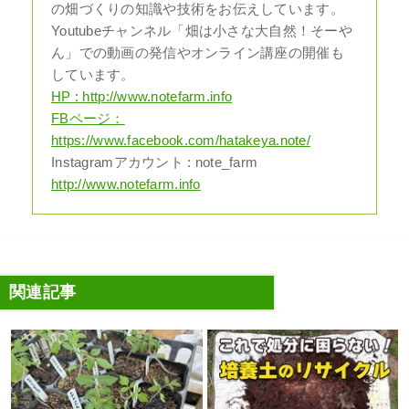
の畑づくりの知識や技術をお伝えしています。
Youtubeチャンネル「畑は小さな大自然！そーや
ん」での動画の発信やオンライン講座の開催も
しています。
HP : http://www.notefarm.info
FBページ：
https://www.facebook.com/hatakeya.note/
Instagramアカウント : note_farm
http://www.notefarm.info
関連記事