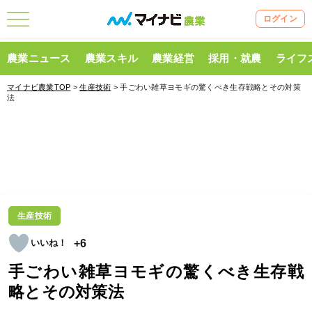
ログイン
農業ニュース
農業スキル
農業経営
採用・就農
ライフ
マイナビ農業TOP
>
生産技術
> 手ごわい雑草ヨモギの驚くべき生存戦略とその対策
法
生産技術
+6
手ごわい雑草ヨモギの驚くべき生存戦
略とその対策法