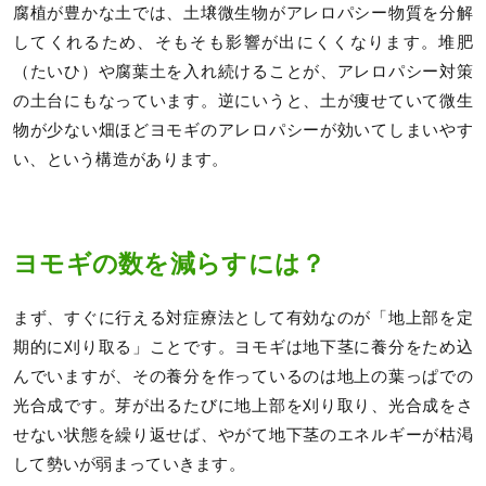
腐植が豊かな土では、土壌微生物がアレロパシー物質を分解
してくれるため、そもそも影響が出にくくなります。堆肥
（たいひ）や腐葉土を入れ続けることが、アレロパシー対策
の土台にもなっています。逆にいうと、土が痩せていて微生
物が少ない畑ほどヨモギのアレロパシーが効いてしまいやす
い、という構造があります。
ヨモギの数を減らすには？
まず、すぐに行える対症療法として有効なのが「地上部を定
期的に刈り取る」ことです。ヨモギは地下茎に養分をため込
んでいますが、その養分を作っているのは地上の葉っぱでの
光合成です。芽が出るたびに地上部を刈り取り、光合成をさ
せない状態を繰り返せば、やがて地下茎のエネルギーが枯渇
して勢いが弱まっていきます。