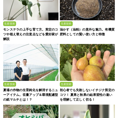
生産技術
生産技術
モンステラの上手な育て方。剪定のコ
油かす（油粕）の意外な魅力。有機質
ツや植え替えの注意点などを愛好家が
肥料としての賢い使い方と特徴
解説
生産技術
生産技術
夏場の作物の生育鈍化を解消するニュ
初心者でも失敗しないイチジク剪定の
ーアイテム。収量アップ＆環境配慮型
コツ！ 夏果と秋果の結果習性の違い
の紙マルチとは！？
を理解して正しく切る！