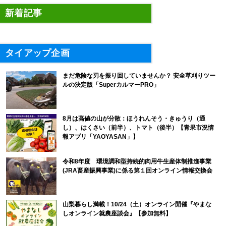
新着記事
タイアップ企画
まだ危険な刃を振り回していませんか？ 安全草刈りツー
ルの決定版「SuperカルマーPRO」
8月は高値の山が分散：ほうれんそう・きゅうり（通
し）、はくさい（前半）、トマト（後半）【青果市況情
報アプリ「YAOYASAN」】
令和8年度 環境調和型持続的肉用牛生産体制推進事業
(JRA畜産振興事業)に係る第１回オンライン情報交換会
山梨暮らし満載！10/24（土）オンライン開催『やまな
しオンライン就農座談会』【参加無料】