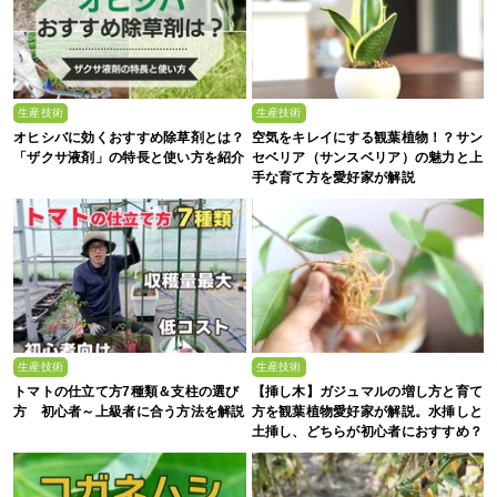
生産技術
生産技術
オヒシバに効くおすすめ除草剤とは？
空気をキレイにする観葉植物！？サン
「ザクサ液剤」の特長と使い方を紹介
セベリア（サンスベリア）の魅力と上
手な育て方を愛好家が解説
生産技術
生産技術
トマトの仕立て方7種類＆支柱の選び
【挿し木】ガジュマルの増し方と育て
方 初心者～上級者に合う方法を解説
方を観葉植物愛好家が解説。水挿しと
土挿し、どちらが初心者におすすめ？