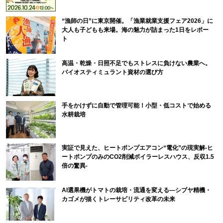
“漁師の日”に東京開催。「漁業就業支援フェア2026」に
大人も子どもも来場。海の魅力が詰まった1日をレポー
ト
高温・乾燥・日照不足でもストレスに負けない農業へ。
バイオスティミュラント資材の選び方
手をかけずに自動で管理可能！小型・低コストで始める
水耕栽培
実証で見えた、ヒートポンプエアコン“電化”の現実解-ヒ
ートポンプのみのCO2削減ボイラーレスハウス、反収1.5
倍の驚異-
AI選果機がトマトの栽培・流通を変える―シブヤ精機・
カゴメが描くトレーサビリティ改革の未来