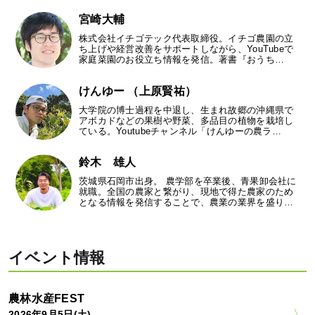
宮崎大輔
株式会社イチゴテック代表取締役。イチゴ農園の立
ち上げや経営改善をサポートしながら、YouTubeで
家庭菜園のお役立ち情報を発信。著書『おうち…
けんゆー （上原賢祐）
大学院の博士過程を中退し、生まれ故郷の沖縄県で
アボカドなどの果樹や野菜、多品目の植物を栽培し
ている。Youtubeチャンネル「けんゆーの農ラ…
鈴木 雄人
茨城県石岡市出身。 農学部を卒業後、青果卸会社に
就職。全国の農家と繋がり、現地で得た農家のため
となる情報を発信することで、農業の業界を盛り…
イベント情報
農林水産FEST
2026年9月5日(土)