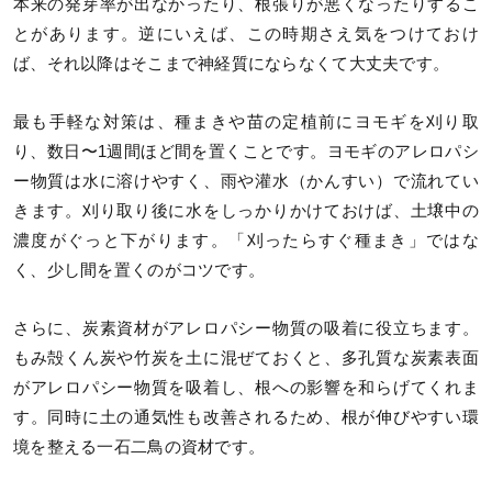
本来の発芽率が出なかったり、根張りが悪くなったりするこ
とがあります。逆にいえば、この時期さえ気をつけておけ
ば、それ以降はそこまで神経質にならなくて大丈夫です。
最も手軽な対策は、種まきや苗の定植前にヨモギを刈り取
り、数日〜1週間ほど間を置くことです。ヨモギのアレロパシ
ー物質は水に溶けやすく、雨や灌水（かんすい）で流れてい
きます。刈り取り後に水をしっかりかけておけば、土壌中の
濃度がぐっと下がります。「刈ったらすぐ種まき」ではな
く、少し間を置くのがコツです。
さらに、炭素資材がアレロパシー物質の吸着に役立ちます。
もみ殻くん炭や竹炭を土に混ぜておくと、多孔質な炭素表面
がアレロパシー物質を吸着し、根への影響を和らげてくれま
す。同時に土の通気性も改善されるため、根が伸びやすい環
境を整える一石二鳥の資材です。