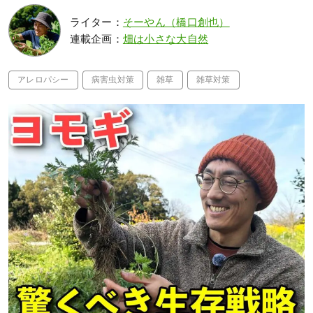
ライター：
そーやん（橋口創也）
連載企画：
畑は小さな大自然
アレロパシー
病害虫対策
雑草
雑草対策