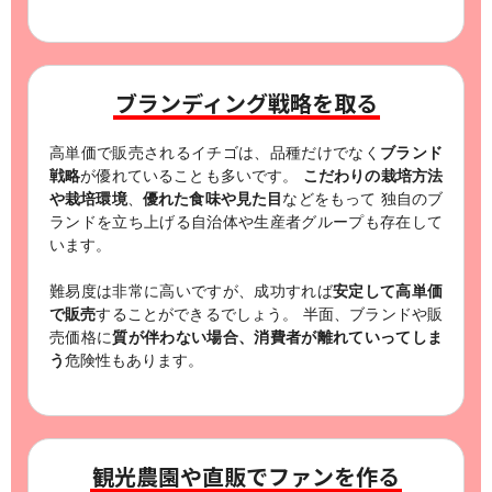
ブランディング戦略を取る
高単価で販売されるイチゴは、品種だけでなく
ブランド
戦略
が優れていることも多いです。
こだわりの栽培方法
や栽培環境
、
優れた食味や見た目
などをもって
独自のブ
ランドを立ち上げる自治体や生産者グループも存在して
います。
難易度は非常に高いですが、成功すれば
安定して高単価
で販売
することができるでしょう。
半面、ブランドや販
売価格に
質が伴わない場合、消費者が離れていってしま
う
危険性もあります。
観光農園や直販でファンを作る