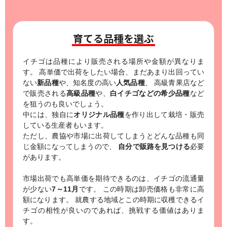
育てる品種を選ぶ
イチゴは品種により販売される場所や金額が異なりま
す。
高単価で出荷をしたい場合、まだあまり出回ってい
ない
新品種
や、知名度の高い
人気品種
、
高級青果店など
で販売される
高級品種
や、
白イチゴなどの希少品種
など
を狙うのも良いでしょう。
中には、独自に
オリジナル品種
を作り出して栽培・販売
している生産者もいます。
ただし、農協や市場に出荷してしまうとどんな品種も同
じ金額になってしまうので、
自分で販路を見つける
必要
があります。
市場出荷でも高単価を期待できるのは、イチゴの流通量
が少ない
7～11月
です。
この時期は卸売価格も非常に高
額になります。
就農する地域とこの時期に収穫できるイ
チゴの相性が良いのであれば、挑戦する価値はありま
す。