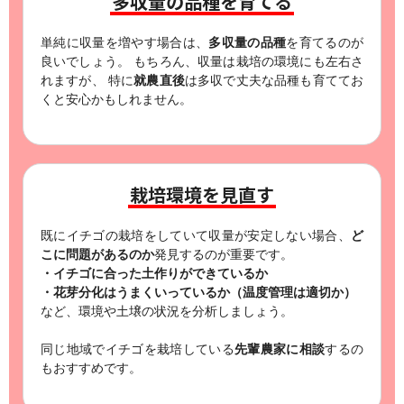
多収量の品種を育てる
単純に収量を増やす場合は、
多収量の品種
を育てるのが
良いでしょう。
もちろん、収量は栽培の環境にも左右さ
れますが、
特に
就農直後
は多収で丈夫な品種も育ててお
くと安心かもしれません。
栽培環境を見直す
既にイチゴの栽培をしていて収量が安定しない場合、
ど
こに問題があるのか
発見するのが重要です。
・イチゴに合った土作りができているか
・花芽分化はうまくいっているか（温度管理は適切か）
など、環境や土壌の状況を分析しましょう。
同じ地域でイチゴを栽培している
先輩農家に相談
するの
もおすすめです。