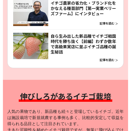
イチゴ農家の省力化・ブランド化を
かなえる種苗部門【第一実業ベリー
ズファーム】にインタビュー
記事を読む
自ら生み出した新品種でイチゴ戦国
時代を勝ち抜く【前編】わずか数年
で高級果実店に並ぶイチゴ品種の誕
生秘話
記事を読む
伸びしろがあるイチゴ栽培
人気の果物であり、新品種も続々と登場しているイチゴ。近年
は施設栽培で新規就農する事例も多く、比較的安定して収益を
得られる品目として注目されています。
大きな可能性を秘めたイチゴ栽培ですが、無策に飛び込んでは