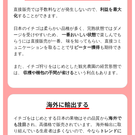
直接販売では手数料などが発生しないので、
利益を最大
化
することができます。
日本のイチゴは柔らかい品種が多く、完熟状態ではダメ
ージを受けやすいため、
一番おいしい状態
で楽しんでも
らうには直接販売が一番。
味を知ってもらい、直接コミ
ュニケーションを取ることで
リピーター獲得
も期待でき
ます。
また、イチゴ狩りをはじめとした観光農園の経営形態で
は、
収穫や梱包の手間が省ける
という利点もあります。
海外に輸出する
イチゴをはじめとする日本の果物はその品質から
海外で
も注目
され、高価格で販売されています。
海外輸出に取
り組んでいる生産者は多くないので、今なら
トレンドに