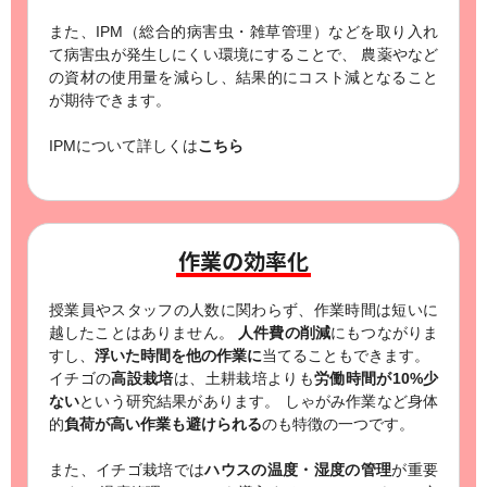
また、IPM（総合的病害虫・雑草管理）などを取り入れ
て病害虫が発生しにくい環境にすることで、
農薬やなど
の資材の使用量を減らし、結果的にコスト減となること
が期待できます。
IPMについて詳しくは
こちら
作業の効率化
授業員やスタッフの人数に関わらず、作業時間は短いに
越したことはありません。
人件費の削減
にもつながりま
すし、
浮いた時間を他の作業に
当てることもできます。
イチゴの
高設栽培
は、土耕栽培よりも
労働時間が10%少
ない
という研究結果があります。
しゃがみ作業など身体
的
負荷が高い作業も避けられる
のも特徴の一つです。
また、イチゴ栽培では
ハウスの温度・湿度の管理
が重要