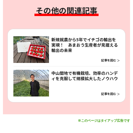
その他の関連記事
新規就農から5年でイチゴの輸出を
実現！ あまおう生産者が見据える
輸出の未来
記事を読む
中山間地で有機栽培、効率のハンデ
ィを克服して規模拡大したノウハウ
記事を読む
※このページはタイアップ広告です