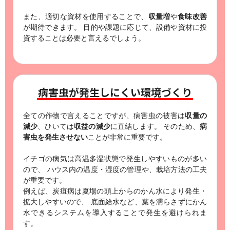
また、適切な資材を使用することで、
収量増
や
食味改善
が期待できます。
目的や課題に応じて、設備や資材に投
資することは必要と言えるでしょう。
病害虫が発生しにくい環境づくり
全ての作物で言えることですが、病害虫の被害は
収量の
減少
、ひいては
収益の減少
に直結します。
そのため、
病
害虫を発生させない
ことが非常に重要です。
イチゴの病気は高温多湿状態で発生しやすいものが多い
ので、
ハウス内の温度・湿度の管理や、栽培方法の工夫
が重要です。
例えば、炭疽病は夏場の頭上からのかん水により発生・
拡大しやすいので、
底面給水など、葉を濡らさずにかん
水できるシステムを導入することで発生を避けられま
す。