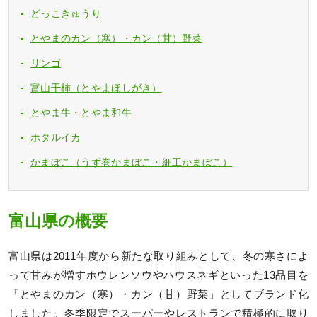
どっこきゅうり
とやまのカン（寒）・カン（甘）野菜
リンゴ
富山干柿（とやまほしがき）
とやま牛・とやま和牛
ホタルイカ
かまぼこ（うず巻かまぼこ・細工かまぼこ）
富山県の概要
富山県は2011年度から新たな取り組みとして、冬の寒さによ
って甘みが増すホウレンソウやハウスネギといった13品目を
「とやまのカン（寒）・カン（甘）野菜」としてブランド化
しました。冬季限定でスーパーやレストランで積極的に取り