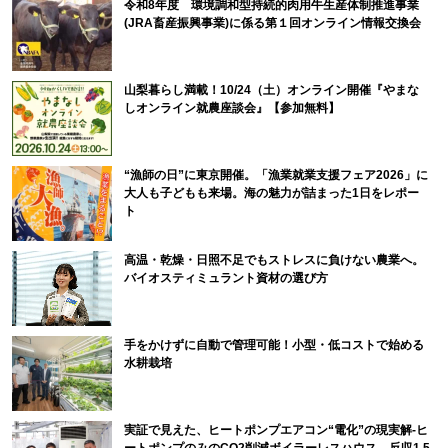
令和8年度 環境調和型持続的肉用牛生産体制推進事業
(JRA畜産振興事業)に係る第１回オンライン情報交換会
山梨暮らし満載！10/24（土）オンライン開催『やまな
しオンライン就農座談会』【参加無料】
“漁師の日”に東京開催。「漁業就業支援フェア2026」に
大人も子どもも来場。海の魅力が詰まった1日をレポー
ト
高温・乾燥・日照不足でもストレスに負けない農業へ。
バイオスティミュラント資材の選び方
手をかけずに自動で管理可能！小型・低コストで始める
水耕栽培
実証で見えた、ヒートポンプエアコン“電化”の現実解-ヒ
ートポンプのみのCO2削減ボイラーレスハウス、反収1.5