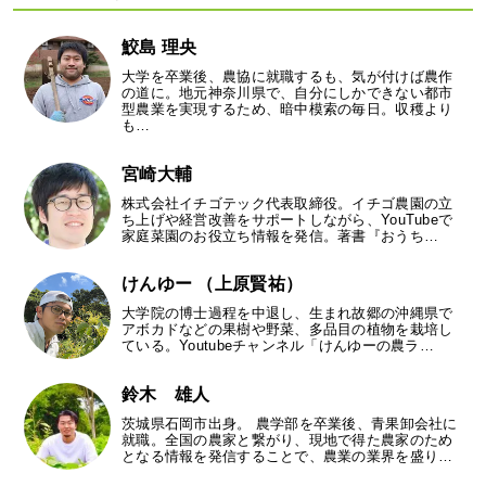
鮫島 理央
大学を卒業後、農協に就職するも、気が付けば農作
の道に。地元神奈川県で、自分にしかできない都市
型農業を実現するため、暗中模索の毎日。収穫より
も…
宮崎大輔
株式会社イチゴテック代表取締役。イチゴ農園の立
ち上げや経営改善をサポートしながら、YouTubeで
家庭菜園のお役立ち情報を発信。著書『おうち…
けんゆー （上原賢祐）
大学院の博士過程を中退し、生まれ故郷の沖縄県で
アボカドなどの果樹や野菜、多品目の植物を栽培し
ている。Youtubeチャンネル「けんゆーの農ラ…
鈴木 雄人
茨城県石岡市出身。 農学部を卒業後、青果卸会社に
就職。全国の農家と繋がり、現地で得た農家のため
となる情報を発信することで、農業の業界を盛り…