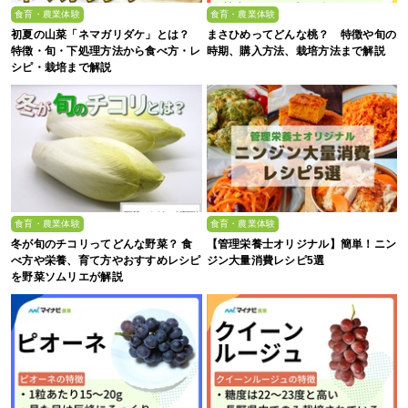
食育・農業体験
食育・農業体験
初夏の山菜「ネマガリダケ」とは？
まさひめってどんな桃？ 特徴や旬の
特徴・旬・下処理方法から食べ方・レ
時期、購入方法、栽培方法まで解説
シピ・栽培まで解説
食育・農業体験
食育・農業体験
冬が旬のチコリってどんな野菜？ 食
【管理栄養士オリジナル】簡単！ニン
べ方や栄養、育て方やおすすめレシピ
ジン大量消費レシピ5選
を野菜ソムリエが解説