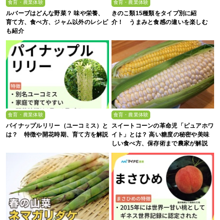
食育・農業体験
食育・農業体験
ルバーブはどんな野菜？ 味や栄養、
きのこ類15種類をタイプ別に紹
育て方、食べ方、ジャム以外のレシピ
介！ うまみと食感の違いを楽しむ
も紹介
食育・農業体験
食育・農業体験
パイナップルリリー（ユーコミス）と
スイートコーンの革命児「ピュアホワ
は？ 特徴や開花時期、育て方を解説
イト」とは？ 高い糖度の秘密や美味
しい食べ方、保存術まで農家が解説