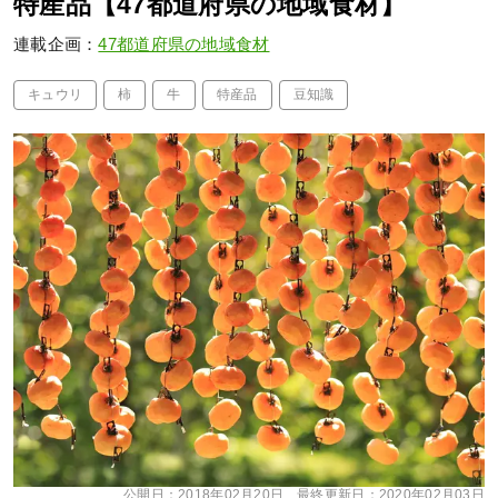
特産品【47都道府県の地域食材】
連載企画：
47都道府県の地域食材
キュウリ
柿
牛
特産品
豆知識
公開日：
2018年02月20日
最終更新日：
2020年02月03日