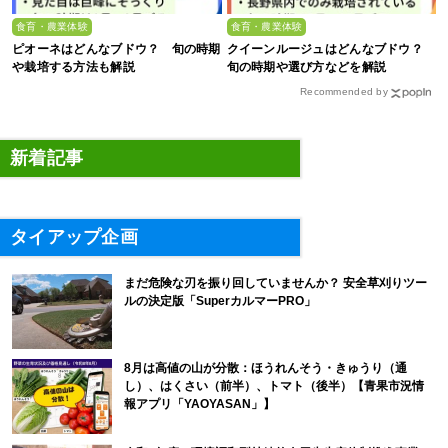
食育・農業体験
食育・農業体験
ピオーネはどんなブドウ？ 旬の時期
クイーンルージュはどんなブドウ？
や栽培する方法も解説
旬の時期や選び方などを解説
Recommended by
新着記事
タイアップ企画
まだ危険な刃を振り回していませんか？ 安全草刈りツー
ルの決定版「SuperカルマーPRO」
8月は高値の山が分散：ほうれんそう・きゅうり（通
し）、はくさい（前半）、トマト（後半）【青果市況情
報アプリ「YAOYASAN」】