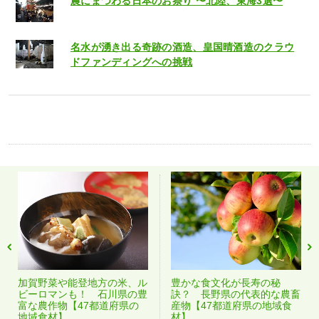
農にまつわる日本のお祭り 〜北陸、東海3選〜
名水が湧き出る奇跡の酒造、皇国晴酒造のクラウ
ドファンディングへの挑戦
加賀野菜や能登地方の米、ル
豊かな食文化が長寿の秘
ビーロマンも！ 石川県の豊
訣？ 長野県の代表的な農畜
富な農作物【47都道府県の
産物【47都道府県の地域食
地域食材】
材】