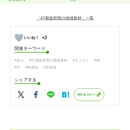
「47都道府県の地域食材」
+2
関連キーワード
#富山
#47都道府県の地域食材
#キュウリ
#柿
#牛
#特産品
#豆知識
シェアする
URLをコピー