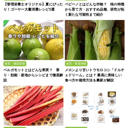
【管理栄養士オリジナル】夏にぴった
ペピーノとはどんな作物？ 味の特徴
り！ゴーヤー大量消費レシピ5選
から育て方・おすすめ品種、研究が拓
く新たな可能性まで紹介
食育・農業体験
食育・農業体験
ベルガモットとはどんな果実？ 香
メロンより甘いトウモロコシ「ドルチ
り・効能・産地からレシピまで徹底解
ェドリーム」とは？ 最高に美味しい
説
食べ方や栽培方法を農家が解説