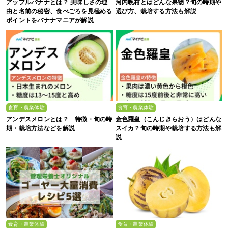
アップルバナナとは？ 美味しさの理
河内晩柑とはどんな果物？旬の時期や
由と名前の秘密、食べごろを見極める
選び方、栽培する方法も解説
ポイントをバナナマニアが解説
食育・農業体験
食育・農業体験
アンデスメロンとは？ 特徴・旬の時
金色羅皇（こんじきらおう）はどんな
期・栽培方法などを解説
スイカ？旬の時期や栽培する方法も解
説
食育・農業体験
食育・農業体験