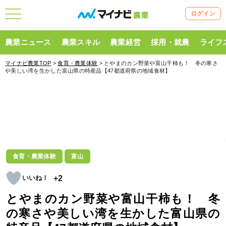
ログイン
農業ニュース
農業スキル
農業経営
採用・就農
ライフ
マイナビ農業TOP
>
食育・農業体験
> とやまのカン野菜や富山干柿も！ 冬の寒さ
や美しい湾を生かした富山県の特産品【47都道府県の地域食材】
食育・農業体験
富山
+2
とやまのカン野菜や富山干柿も！ 冬
の寒さや美しい湾を生かした富山県の