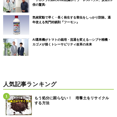
倍の驚異-
気候変動で早く・長く発生する害虫をしっかり防除。通
年使える気門封鎖剤『フーモン』
AI選果機がトマトの栽培・流通を変える―シブヤ精機・
カゴメが描くトレーサビリティ改革の未来
人気記事ランキング
もう処分に困らない！ 培養土をリサイクル
する方法