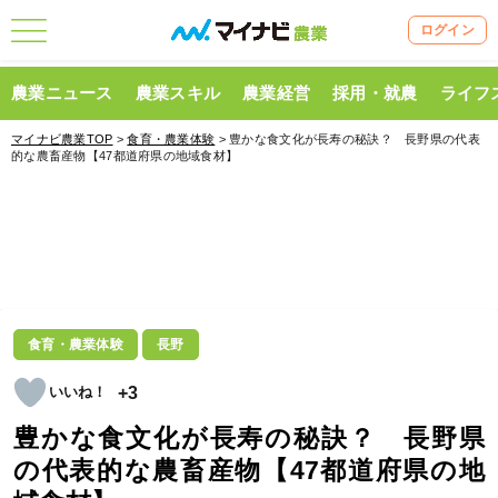
ログイン
農業ニュース
農業スキル
農業経営
採用・就農
ライフ
マイナビ農業TOP
>
食育・農業体験
> 豊かな食文化が長寿の秘訣？ 長野県の代表
的な農畜産物【47都道府県の地域食材】
食育・農業体験
長野
+3
豊かな食文化が長寿の秘訣？ 長野県
の代表的な農畜産物【47都道府県の地