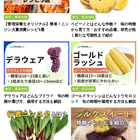
食育・農業体験
食育・農業体験
【管理栄養士オリジナル】簡単！ニン
ペピーノとはどんな作物？ 味の特徴
ジン大量消費レシピ5選
から育て方・おすすめ品種、研究が拓
く新たな可能性まで紹介
食育・農業体験
食育・農業体験
デラウェアはどんなブドウ？ 旬の時
ゴールドラッシュはどんなトウモロコ
期や選び方、栽培する方法も解説
シ？ 旬の時期や栽培する方法も解説