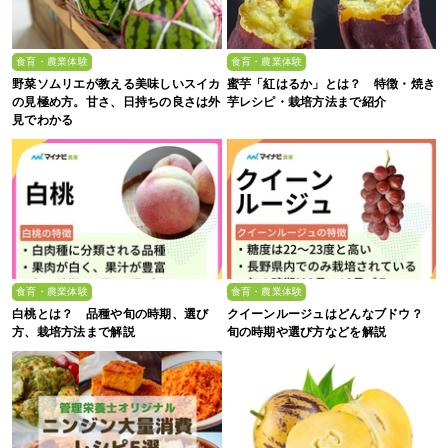
食育・農業体験
食育・農業体験
野菜ソムリエが教える美味しいスイカ
蜜芋「紅はるか」とは？ 特徴・焼き
の見極め方。甘さ、日持ちの良さは外
芋レシピ・栽培方法まで紹介
見でわかる
食育・農業体験
食育・農業体験
白桃とは？ 品種や旬の時期、選び
クイーンルージュはどんなブドウ？
方、栽培方法まで解説
旬の時期や選び方などを解説