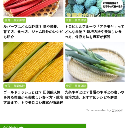
食育・農業体験
食育・農業体験
ルバーブはどんな野菜？ 味や栄養、
トロピカルフルーツ「アテモヤ」って
育て方、食べ方、ジャム以外のレシピ
どんな果物？ 栽培方法や美味しい食
も紹介
べ方、保存方法を農家が解説
食育・農業体験
食育・農業体験
ゴールドラッシュとは？ 圧倒的人気
九条ネギとは？普通のネギとの違いや
を誇る理由から美味しい食べ方・栽培
栽培方法、おすすめレシピを解説
方法まで、トウモロコシ農家が徹底解
説
Recommended by