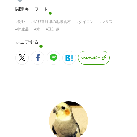
関連キーワード
#長野
#47都道府県の地域食材
#ダイコン
#レタス
#特産品
#米
#豆知識
シェアする
URLをコピー