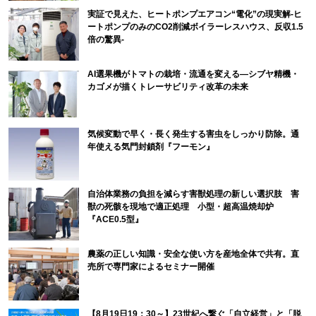
実証で見えた、ヒートポンプエアコン“電化”の現実解-ヒ
ートポンプのみのCO2削減ボイラーレスハウス、反収1.5
倍の驚異-
AI選果機がトマトの栽培・流通を変える―シブヤ精機・
カゴメが描くトレーサビリティ改革の未来
気候変動で早く・長く発生する害虫をしっかり防除。通
年使える気門封鎖剤『フーモン』
自治体業務の負担を減らす害獣処理の新しい選択肢 害
獣の死骸を現地で適正処理 小型・超高温焼却炉
『ACE0.5型』
農薬の正しい知識・安全な使い方を産地全体で共有。直
売所で専門家によるセミナー開催
【8月19日19：30～】23世紀へ繋ぐ「自立経営」と「脱