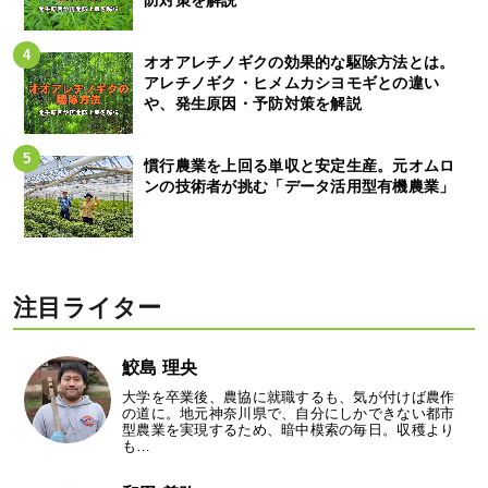
防対策を解説
オオアレチノギクの効果的な駆除方法とは。
アレチノギク・ヒメムカシヨモギとの違い
や、発生原因・予防対策を解説
慣行農業を上回る単収と安定生産。元オムロ
ンの技術者が挑む「データ活用型有機農業」
注目ライター
鮫島 理央
大学を卒業後、農協に就職するも、気が付けば農作
の道に。地元神奈川県で、自分にしかできない都市
型農業を実現するため、暗中模索の毎日。収穫より
も…