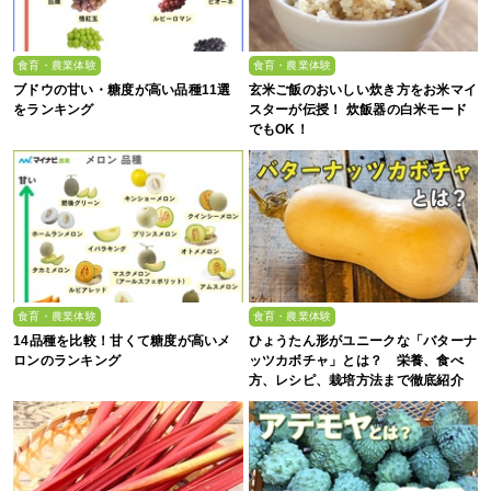
食育・農業体験
食育・農業体験
ブドウの甘い・糖度が高い品種11選
玄米ご飯のおいしい炊き方をお米マイ
をランキング
スターが伝授！ 炊飯器の白米モード
でもOK！
食育・農業体験
食育・農業体験
14品種を比較！甘くて糖度が高いメ
ひょうたん形がユニークな「バターナ
ロンのランキング
ッツカボチャ」とは？ 栄養、食べ
方、レシピ、栽培方法まで徹底紹介