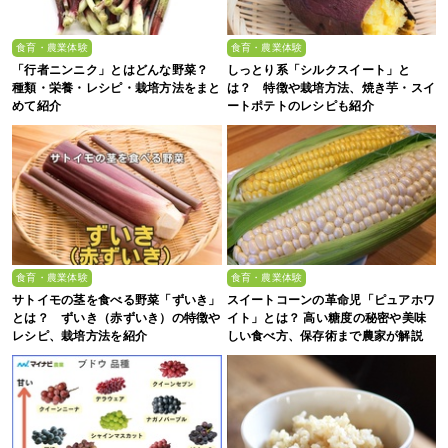
食育・農業体験
食育・農業体験
「行者ニンニク」とはどんな野菜？
しっとり系「シルクスイート」と
種類・栄養・レシピ・栽培方法をまと
は？ 特徴や栽培方法、焼き芋・スイ
めて紹介
ートポテトのレシピも紹介
食育・農業体験
食育・農業体験
サトイモの茎を食べる野菜「ずいき」
スイートコーンの革命児「ピュアホワ
とは？ ずいき（赤ずいき）の特徴や
イト」とは？ 高い糖度の秘密や美味
レシピ、栽培方法を紹介
しい食べ方、保存術まで農家が解説