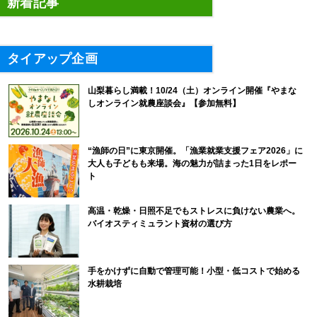
新着記事
タイアップ企画
山梨暮らし満載！10/24（土）オンライン開催『やまな
しオンライン就農座談会』【参加無料】
“漁師の日”に東京開催。「漁業就業支援フェア2026」に
大人も子どもも来場。海の魅力が詰まった1日をレポー
ト
高温・乾燥・日照不足でもストレスに負けない農業へ。
バイオスティミュラント資材の選び方
手をかけずに自動で管理可能！小型・低コストで始める
水耕栽培