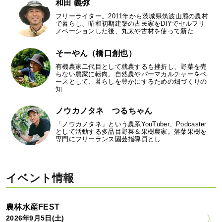
和田 義弥
フリーライター。2011年から茨城県筑波山麓の農村
で暮らし、昭和初期建築の古民家をDIYでセルフリ
ノベーションした後、丸太や古材を使って新た…
そーやん（橋口創也）
有機農家二代目として就農するも挫折し、野菜を売
らない農家に転向。自然農やパーマカルチャーをベ
ースとして、暮らしを豊かにするための畑づくりの
知…
ノウカノタネ つるちゃん
「ノウカノタネ」という農系YouTuber、Podcaster
として活動する多品目野菜＆果樹農家。落葉果樹を
専門にフリーランス園芸指導員とし…
イベント情報
農林水産FEST
2026年9月5日(土)