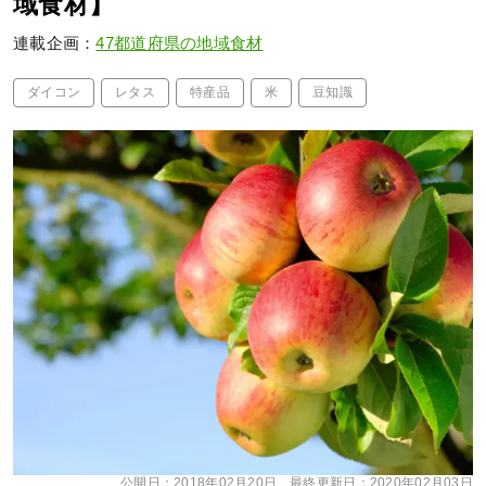
域食材】
連載企画：
47都道府県の地域食材
ダイコン
レタス
特産品
米
豆知識
公開日：
2018年02月20日
最終更新日：
2020年02月03日