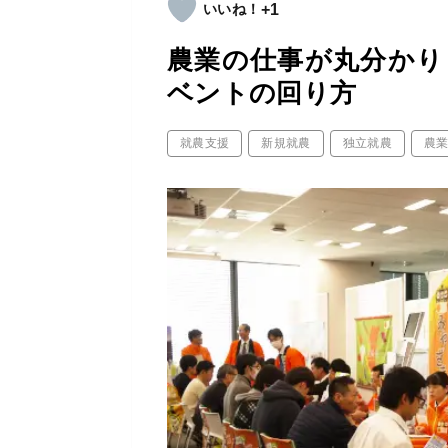
+1
農業の仕事が丸分かり
ベントの回り方
就農支援
新規就農
独立就農
農