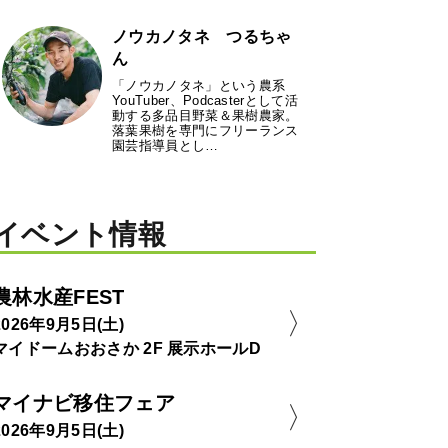
ノウカノタネ つるちゃ
ん
「ノウカノタネ」という農系
YouTuber、Podcasterとして活
動する多品目野菜＆果樹農家。
落葉果樹を専門にフリーランス
園芸指導員とし…
イベント情報
農林水産FEST
2026年9月5日(土)
マイドームおおさか 2F 展示ホールD
マイナビ移住フェア
2026年9月5日(土)