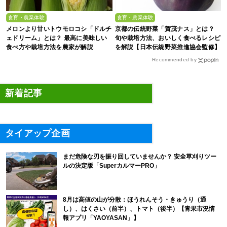
食育・農業体験
食育・農業体験
メロンより甘いトウモロコシ「ドルチ
京都の伝統野菜「賀茂ナス」とは？
ェドリーム」とは？ 最高に美味しい
旬や栽培方法、おいしく食べるレシピ
食べ方や栽培方法を農家が解説
を解説【日本伝統野菜推進協会監修】
Recommended by
新着記事
タイアップ企画
まだ危険な刃を振り回していませんか？ 安全草刈りツー
ルの決定版「SuperカルマーPRO」
8月は高値の山が分散：ほうれんそう・きゅうり（通
し）、はくさい（前半）、トマト（後半）【青果市況情
報アプリ「YAOYASAN」】