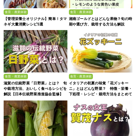
食育・農業体験
食育・農業体験
【管理栄養士オリジナル】簡単！タマ
湘南ゴールドとはどんな果物？旬の時
ネギ大量消費レシピ5選
期や選び方、栽培する方法も解説
食育・農業体験
食育・農業体験
滋賀の伝統野菜「日野菜」とは？ 旬
イタリアの初夏の味覚「花ズッキー
や栽培方法、おいしく食べるレシピを
ニ」とはどんな野菜？ 特徴・栄養・
解説【日本伝統野菜推進協会監修】
下処理・レシピ・栽培方法をまとめて
解説