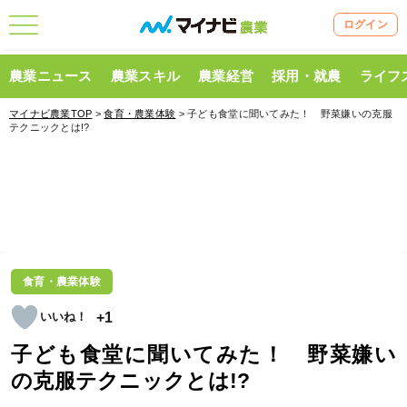
ログイン
農業ニュース
農業スキル
農業経営
採用・就農
ライフ
マイナビ農業TOP
>
食育・農業体験
> 子ども食堂に聞いてみた！ 野菜嫌いの克服
テクニックとは!?
食育・農業体験
+1
子ども食堂に聞いてみた！ 野菜嫌い
の克服テクニックとは!?