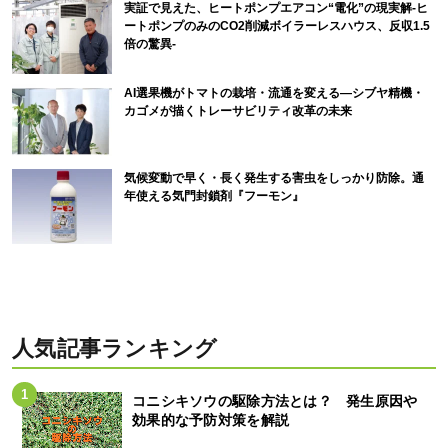
実証で見えた、ヒートポンプエアコン“電化”の現実解-ヒ
ートポンプのみのCO2削減ボイラーレスハウス、反収1.5
倍の驚異-
AI選果機がトマトの栽培・流通を変える―シブヤ精機・
カゴメが描くトレーサビリティ改革の未来
気候変動で早く・長く発生する害虫をしっかり防除。通
年使える気門封鎖剤『フーモン』
人気記事ランキング
コニシキソウの駆除方法とは？ 発生原因や
効果的な予防対策を解説