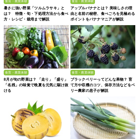
食育・農業体験
食育・農業体験
暑さに強い野菜「ツルムラサキ」と
アップルバナナとは？ 美味しさの理
は？ 特徴・旬・下処理方法から食べ
由と名前の秘密、食べごろを見極める
方・レシピ・栽培まで解説
ポイントをバナナマニアが解説
食育・農業体験
食育・農業体験
8月が旬の野菜は？ 「走り」「盛り」
ブラックベリーってどんな果物？ 育
「名残」の味覚で晩夏を元気に駆け抜
て方や収穫のコツ、保存方法などをベ
ける
リー農家の息子が解説