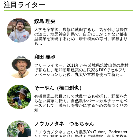
注目ライター
鮫島 理央
大学を卒業後、農協に就職するも、気が付けば農作
の道に。地元神奈川県で、自分にしかできない都市
型農業を実現するため、暗中模索の毎日。収穫より
も…
和田 義弥
フリーライター。2011年から茨城県筑波山麓の農村
で暮らし、昭和初期建築の古民家をDIYでセルフリ
ノベーションした後、丸太や古材を使って新た…
そーやん（橋口創也）
有機農家二代目として就農するも挫折し、野菜を売
らない農家に転向。自然農やパーマカルチャーをベ
ースとして、暮らしを豊かにするための畑づくりの
知…
ノウカノタネ つるちゃん
「ノウカノタネ」という農系YouTuber、Podcaster
として活動する多品目野菜＆果樹農家。落葉果樹を