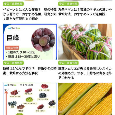
食育・農業体験
食育・農業体験
ペピーノとはどんな作物？ 味の特徴
九条ネギとは？普通のネギとの違いや
から育て方・おすすめ品種、研究が拓
栽培方法、おすすめレシピを解説
く新たな可能性まで紹介
食育・農業体験
食育・農業体験
巨峰はどんなブドウ？ 特徴や旬の時
野菜ソムリエが教える美味しいスイカ
期、栽培する方法を解説
の見極め方。甘さ、日持ちの良さは外
見でわかる