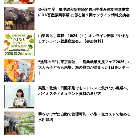
令和8年度 環境調和型持続的肉用牛生産体制推進事業
(JRA畜産振興事業)に係る第１回オンライン情報交換会
山梨暮らし満載！10/24（土）オンライン開催『やまな
しオンライン就農座談会』【参加無料】
“漁師の日”に東京開催。「漁業就業支援フェア2026」に
大人も子どもも来場。海の魅力が詰まった1日をレポー
ト
高温・乾燥・日照不足でもストレスに負けない農業へ。
バイオスティミュラント資材の選び方
手をかけずに自動で管理可能！小型・低コストで始める
水耕栽培