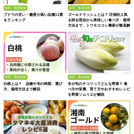
食育・農業体験
食育・農業体験
ブドウの甘い・糖度が高い品種11選
ゴールドラッシュとは？ 圧倒的人気
をランキング
を誇る理由から美味しい食べ方・栽培
方法まで、トウモロコシ農家が徹底解
説
食育・農業体験
食育・農業体験
白桃とは？ 品種や旬の時期、選び
冬が旬のチコリってどんな野菜？ 食
方、栽培方法まで解説
べ方や栄養、育て方やおすすめレシピ
を野菜ソムリエが解説