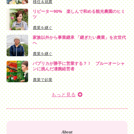
移住＆就農
リピーター90% 楽しんで和める観光農園のヒミ
ツ
農業を継ぐ
家族以外から事業継承 「継ぎたい農業」を次世代
へ
農業を継ぐ
パプリカが勝手に営業する？！ ブルーオーシャ
ンに挑んだ凄腕経営者
農業で起業
もっと見る
About