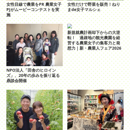
女性だけで野菜を販売！ねり
女性目線で農業をPR 農業女子
まde女子マルシェ
PJがムービーコンテストを実
施
新規就農計画却下からの大逆
転！ 過疎地の観光農園を経
営する農業女子の集客力と発
想力｜新・農業人フェア2026
NPO法人「田舎のヒロイン
ズ」、20年の歩みを振り返る
鼎談会開催