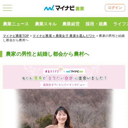
ログイン
農業ニュース
農業スキル
農業経営
採用・就農
ライフ
マイナビ農業TOP
>
マイナビ農業 × 農業女子 農業を選んだワケ
> 農家の男性と結婚
し都会から農村へ
農家の男性と結婚し都会から農村へ