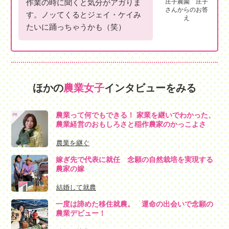
作業の時に聞くと気分がアガりま
庄子農園 庄子
さんからのお答
す。ノッてくるとジェイ・ケイみ
え
たいに踊っちゃうかも（笑）
ほかの
農業女子
インタビューをみる
農業って何でもできる！ 家業を継いでわかった、
農業経営のおもしろさと稲作農家のかっこよさ
農業を継ぐ
嫁ぎ先で代表に就任 念願の自然栽培を実現する
農家の嫁
結婚して就農
一度は諦めた移住就農。 運命の出会いで念願の
農業デビュー！