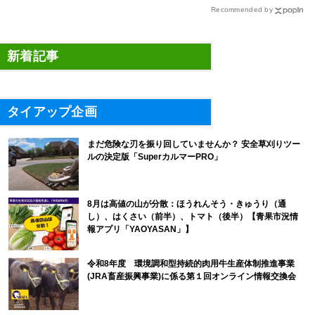
Recommended by
新着記事
タイアップ企画
まだ危険な刃を振り回していませんか？ 安全草刈りツー
ルの決定版「SuperカルマーPRO」
8月は高値の山が分散：ほうれんそう・きゅうり（通
し）、はくさい（前半）、トマト（後半）【青果市況情
報アプリ「YAOYASAN」】
令和8年度 環境調和型持続的肉用牛生産体制推進事業
(JRA畜産振興事業)に係る第１回オンライン情報交換会