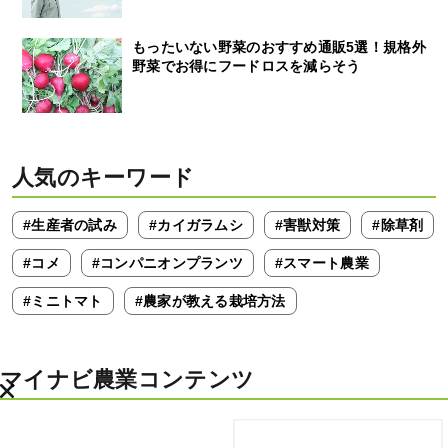
もったいない野菜のおすすめ通販5選！規格外
野菜でお得にフードロスを減らそう
人気のキーワード
#生産者の試み
#カイガラムシ
#害獣対策
#除草剤
#コメ
#コンパニオンプランツ
#スマート農業
#ミニトマト
#農家が教える栽培方法
マイナビ農業コンテンツ