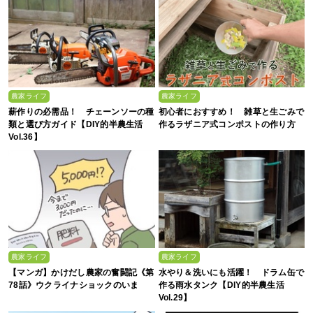
農家ライフ
農家ライフ
薪作りの必需品！ チェーンソーの種
初心者におすすめ！ 雑草と生ごみで
類と選び方ガイド【DIY的半農生活
作るラザニア式コンポストの作り方
Vol.36】
農家ライフ
農家ライフ
【マンガ】かけだし農家の奮闘記《第
水やり＆洗いにも活躍！ ドラム缶で
78話》ウクライナショックのいま
作る雨水タンク【DIY的半農生活
Vol.29】