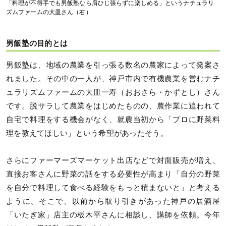
「料理が不得手でも男飯塾なら肩ひじ張らずに楽しめる」というナチュラリ
ズムファームの大皿さん（右）
男飯塾の目的とは
男飯塾は、地域の農業を引っ張る数名の農家によって発案さ
れました。その中の一人が、神戸市内で有機農業を営むナチ
ュラリズムファームの大皿一寿（おおさら・かずとし）さん
です。脱サラして農業をはじめたものの、農作業に追われて
自宅で料理をする機会がなく、就農当初から「プロに野菜料
理を教えてほしい」という希望があったそう。
さらにファーマーズマーケット出店などで対面販売が増え、
直接お客さんに野菜の話をする必要性が高まり「自分の野菜
を自分で料理して食べる経験をもっと積まないと」と考える
ように。そこで、以前から取り引きがあった神戸の居酒屋
「いたぎ家」店主の板木平さんに相談し、講師を依頼。今年