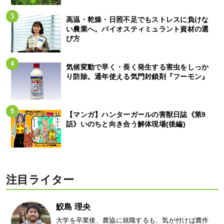
高温・乾燥・日照不足でもストレスに負けな
い農業へ。バイオスティミュラント資材の選
び方
気候変動で早く・長く発生する害虫をしっか
り防除。通年使える気門封鎖剤『フーモン』
【マンガ】ハンターガールの害獣日誌《第9
話》いのちと向き合う解体現場(後編)
注目ライター
鮫島 理央
大学を卒業後、農協に就職するも、気が付けば農作