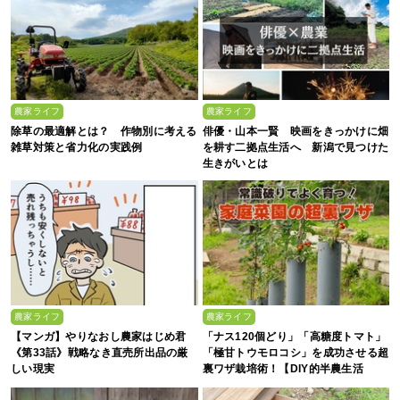
農家ライフ
農家ライフ
除草の最適解とは？ 作物別に考える
俳優・山本一賢 映画をきっかけに畑
雑草対策と省力化の実践例
を耕す二拠点生活へ 新潟で見つけた
生きがいとは
農家ライフ
農家ライフ
【マンガ】やりなおし農家はじめ君
「ナス120個どり」「高糖度トマト」
《第33話》戦略なき直売所出品の厳
「極甘トウモロコシ」を成功させる超
しい現実
裏ワザ栽培術！【DIY的半農生活
Vol.49】