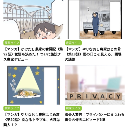
農家ライフ
農家ライフ
【マンガ】かけだし農家の奮闘記《第
【マンガ】やりなおし農家はじめ君
92話》覚悟を決めた！ ついに施設ナ
《第18話》雨の日こそ見える、圃場
ス農家デビュー
の課題
農家ライフ
農家ライフ
【マンガ】やりなおし農家はじめ君
都会人驚愕！プライバシーにまつわる
《第20話》次なるトラブル、火種は
田舎の仰天エピソード6選
隣人！？