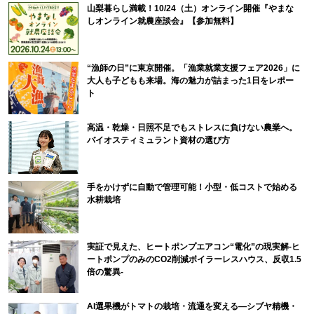
山梨暮らし満載！10/24（土）オンライン開催『やまな
しオンライン就農座談会』【参加無料】
“漁師の日”に東京開催。「漁業就業支援フェア2026」に
大人も子どもも来場。海の魅力が詰まった1日をレポー
ト
高温・乾燥・日照不足でもストレスに負けない農業へ。
バイオスティミュラント資材の選び方
手をかけずに自動で管理可能！小型・低コストで始める
水耕栽培
実証で見えた、ヒートポンプエアコン“電化”の現実解-ヒ
ートポンプのみのCO2削減ボイラーレスハウス、反収1.5
倍の驚異-
AI選果機がトマトの栽培・流通を変える―シブヤ精機・