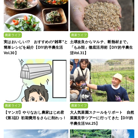
農家ライフ
農家ライフ
実はおいしい!? おすすめの“雑草”と
土壌改良からマルチ、断熱材まで。
簡単レシピを紹介【DIY的半農生活
「もみ殻」徹底活用術【DIY的半農生
Vol.30】
活Vol.31】
農家ライフ
農家ライフ
【マンガ】やりなおし農家はじめ君
大人気菜園スクールをリポート 自然
《第3話》初期費用をさらに削れっ！
菜園見学ツアーに行ってきた【DIY的
半農生活Vol.25】