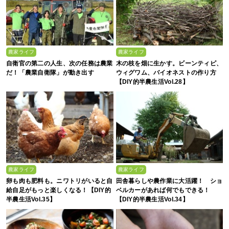
農家ライフ
農家ライフ
自衛官の第二の人生、次の任務は農業
木の枝を畑に生かす。ビーンティピ、
だ！「農業自衛隊」が動き出す
ウィグワム、バイオネストの作り方
【DIY的半農生活Vol.28】
農家ライフ
農家ライフ
卵も肉も肥料も。ニワトリがいると自
田舎暮らしや農作業に大活躍！ ショ
給自足がもっと楽しくなる！【DIY的
ベルカーがあれば何でもできる！
半農生活Vol.35】
【DIY的半農生活Vol.34】