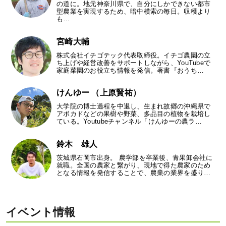
の道に。地元神奈川県で、自分にしかできない都市
型農業を実現するため、暗中模索の毎日。収穫より
も…
宮崎大輔
株式会社イチゴテック代表取締役。イチゴ農園の立
ち上げや経営改善をサポートしながら、YouTubeで
家庭菜園のお役立ち情報を発信。著書『おうち…
けんゆー （上原賢祐）
大学院の博士過程を中退し、生まれ故郷の沖縄県で
アボカドなどの果樹や野菜、多品目の植物を栽培し
ている。Youtubeチャンネル「けんゆーの農ラ…
鈴木 雄人
茨城県石岡市出身。 農学部を卒業後、青果卸会社に
就職。全国の農家と繋がり、現地で得た農家のため
となる情報を発信することで、農業の業界を盛り…
イベント情報