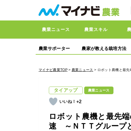
農業ニュース
農業スキル
農業サポーター
農家が教える栽培方法
マイナビ農業TOP
>
農業ニュース
> ロボット農機と最
タイアップ
農業ニュース
+2
ロボット農機と最先端
速 ～ＮＴＴグループ