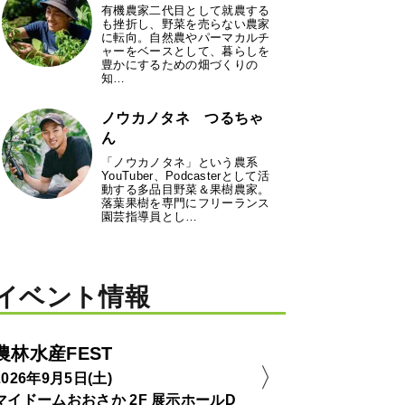
有機農家二代目として就農する
も挫折し、野菜を売らない農家
に転向。自然農やパーマカルチ
ャーをベースとして、暮らしを
豊かにするための畑づくりの
知…
ノウカノタネ つるちゃ
ん
「ノウカノタネ」という農系
YouTuber、Podcasterとして活
動する多品目野菜＆果樹農家。
落葉果樹を専門にフリーランス
園芸指導員とし…
イベント情報
農林水産FEST
2026年9月5日(土)
マイドームおおさか 2F 展示ホールD