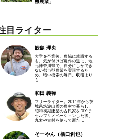
機農業」
注目ライター
鮫島 理央
大学を卒業後、農協に就職する
も、気が付けば農作の道に。地
元神奈川県で、自分にしかでき
ない都市型農業を実現するた
め、暗中模索の毎日。収穫より
も…
和田 義弥
フリーライター。2011年から茨
城県筑波山麓の農村で暮らし、
昭和初期建築の古民家をDIYで
セルフリノベーションした後、
丸太や古材を使って新た…
そーやん（橋口創也）