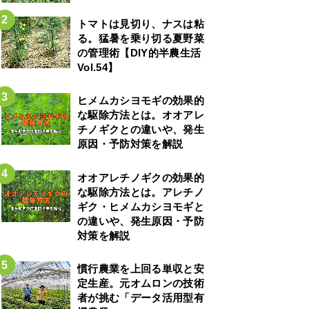
トマトは見切り、ナスは粘
る。猛暑を乗り切る夏野菜
の管理術【DIY的半農生活
Vol.54】
ヒメムカシヨモギの効果的
な駆除方法とは。オオアレ
チノギクとの違いや、発生
原因・予防対策を解説
オオアレチノギクの効果的
な駆除方法とは。アレチノ
ギク・ヒメムカシヨモギと
の違いや、発生原因・予防
対策を解説
慣行農業を上回る単収と安
定生産。元オムロンの技術
者が挑む「データ活用型有