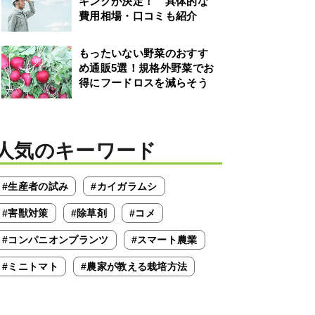
キングが決定！ 具体的な
費用相場・口コミも紹介
もったいない野菜のおすす
め通販5選！規格外野菜でお
得にフードロスを減らそう
人気のキーワード
#生産者の試み
#カイガラムシ
#害獣対策
#除草剤
#コメ
#コンパニオンプランツ
#スマート農業
#ミニトマト
#農家が教える栽培方法