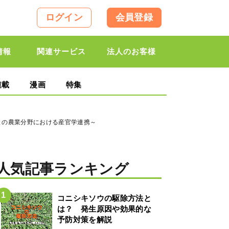
ログイン
会員登録
情報
関連サービス
法人のお客様
連載
漫画
特集
との農業分野における産官学連携～
人気記事ランキング
コニシキソウの駆除方法と
は？ 発生原因や効果的な
予防対策を解説