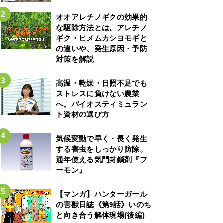
オオアレチノギクの効果的
な駆除方法とは。アレチノ
ギク・ヒメムカシヨモギと
の違いや、発生原因・予防
対策を解説
高温・乾燥・日照不足でも
ストレスに負けない農業
へ。バイオスティミュラン
ト資材の選び方
気候変動で早く・長く発生
する害虫をしっかり防除。
通年使える気門封鎖剤『フ
ーモン』
【マンガ】ハンターガール
の害獣日誌《第9話》いのち
と向き合う解体現場(後編)