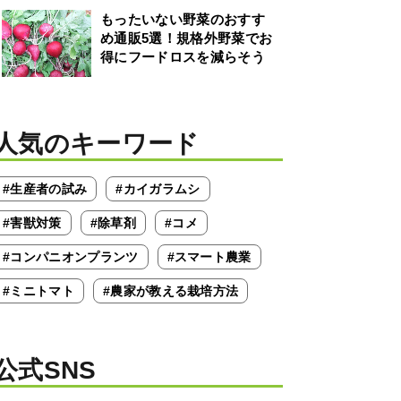
もったいない野菜のおすす
め通販5選！規格外野菜でお
得にフードロスを減らそう
人気のキーワード
#生産者の試み
#カイガラムシ
#害獣対策
#除草剤
#コメ
#コンパニオンプランツ
#スマート農業
#ミニトマト
#農家が教える栽培方法
公式SNS