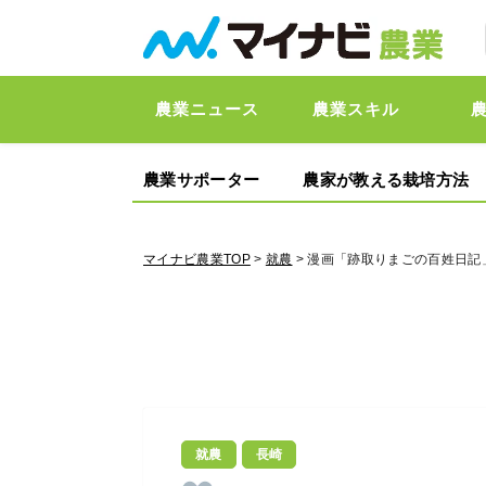
農業ニュース
農業スキル
農業サポーター
農家が教える栽培方法
マイナビ農業TOP
>
就農
> 漫画「跡取りまごの百姓日記
就農
長崎