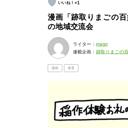
+1
漫画「跡取りまごの百
の地域交流会
ライター：
mago
連載企画：
跡取りまごの
漫画
食育