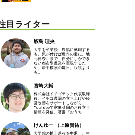
注目ライター
鮫島 理央
大学を卒業後、農協に就職する
も、気が付けば農作の道に。地
元神奈川県で、自分にしかでき
ない都市型農業を実現するた
め、暗中模索の毎日。収穫より
も…
宮崎大輔
株式会社イチゴテック代表取締
役。イチゴ農園の立ち上げや経
営改善をサポートしながら、
YouTubeで家庭菜園のお役立ち
情報を発信。著書『おうち…
けんゆー （上原賢祐）
大学院の博士過程を中退し、生