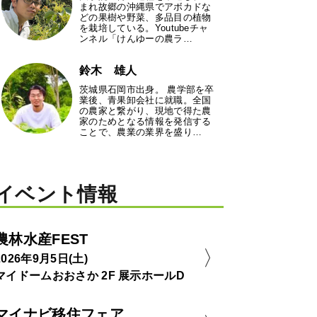
まれ故郷の沖縄県でアボカドな
どの果樹や野菜、多品目の植物
を栽培している。Youtubeチャ
ンネル「けんゆーの農ラ…
鈴木 雄人
茨城県石岡市出身。 農学部を卒
業後、青果卸会社に就職。全国
の農家と繋がり、現地で得た農
家のためとなる情報を発信する
ことで、農業の業界を盛り…
イベント情報
農林水産FEST
2026年9月5日(土)
マイドームおおさか 2F 展示ホールD
マイナビ移住フェア