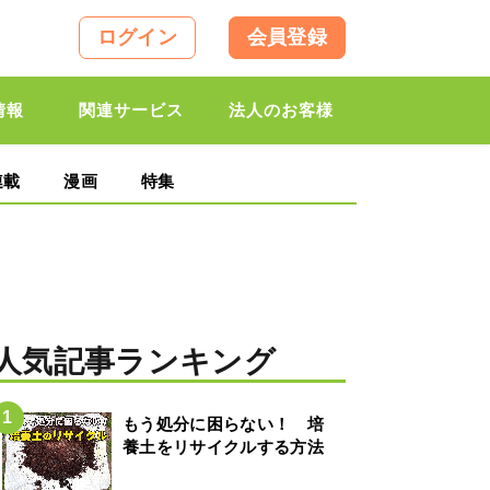
ログイン
会員登録
情報
関連サービス
法人のお客様
連載
漫画
特集
人気記事ランキング
もう処分に困らない！ 培
養土をリサイクルする方法