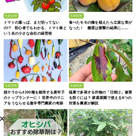
生産技術
生産技術
トマトの葉っぱ、まだ切ってない
食べたモモの種を植えたら立派な実が
の!? 初心者でもわかる、トマト株と
なった！ 糖度は衝撃の結果に……
いう名の小さな会社の経営術
生産技術
生産技術
脱サラから4300種を栽培する唐辛子
猛暑で多発する作物の「日焼け」被害
のトップランナーに！ 世界中のマニ
を防ぐには？ 家庭菜園で使える8つの
アをうならせる激辛専門農家の奇跡
対策を農家が解説