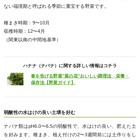
ない端境期と呼ばれる季節に重宝する野菜です。
種まき時期：9〜10月
収穫時期：12〜4月
（関東以南の中間地基準）
ハナナ（ナバナ）に関する詳しい情報はコチラ
春を告げる野菜‟菜の花”おいしい調理法 栄養・
保存法【野菜ガイド】
弱酸性の水はけの良い土壌を好む
ナバナ類はpH6.0〜6.5の弱酸性で、水はけの良い、肥えた土
を好みます。種まき、植え付けの2〜3週間前には土作りをし