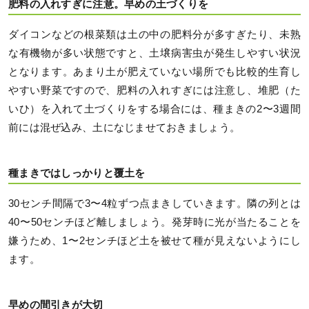
肥料の入れすぎに注意。早めの土づくりを
ダイコンなどの根菜類は土の中の肥料分が多すぎたり、未熟
な有機物が多い状態ですと、土壌病害虫が発生しやすい状況
となります。あまり土が肥えていない場所でも比較的生育し
やすい野菜ですので、肥料の入れすぎには注意し、堆肥（た
いひ）を入れて土づくりをする場合には、種まきの2〜3週間
前には混ぜ込み、土になじませておきましょう。
種まきではしっかりと覆土を
30センチ間隔で3〜4粒ずつ点まきしていきます。隣の列とは
40〜50センチほど離しましょう。発芽時に光が当たることを
嫌うため、1〜2センチほど土を被せて種が見えないようにし
ます。
早めの間引きが大切