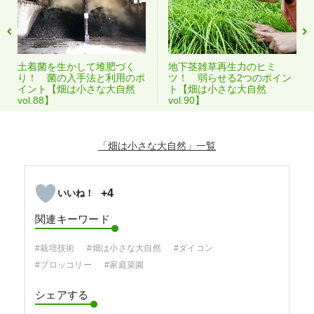
土着菌を生かして堆肥づく
地下茎雑草再生力のヒミ
り！ 菌の入手法と利用のポ
ツ！ 弱らせる2つのポイン
イント【畑は小さな大自然
ト【畑は小さな大自然
vol.88】
vol.90】
「畑は小さな大自然」
+4
関連キーワード
#栽培技術
#畑は小さな大自然
#ダイコン
#ブロッコリー
#家庭菜園
シェアする