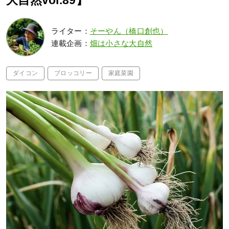
大自然vol.89】
ライター：
そーやん（橋口創也）
連載企画：
畑は小さな大自然
ダイコン
ブロッコリー
家庭菜園