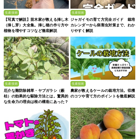
生産技術
生産技術
【写真で解説】苗木家が教える挿し木
ジャガイモの育て方完全ガイド 栽培
（挿し芽）大全集。挿し穂の作り方や
カレンダーから病害虫対策まで、わか
植物を増やすコツなど徹底解説
りやすく解説
生産技術
生産技術
厄介な難防除雑草・ヤブガラシ（藪
農家が教えるケールの栽培方法。収穫
枯）の効果的な駆除方法とは。驚異的
のコツや育て方のポイントを徹底解説
な生命力の理由は根の構造にあった？