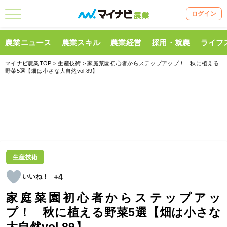
ログイン
農業ニュース
農業スキル
農業経営
採用・就農
ライフ
マイナビ農業TOP
>
生産技術
> 家庭菜園初心者からステップアップ！ 秋に植える
野菜5選【畑は小さな大自然vol.89】
生産技術
+4
家庭菜園初心者からステップアッ
プ！ 秋に植える野菜5選【畑は小さな