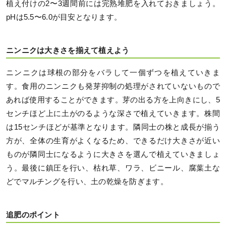
植え付けの2〜3週間前には完熟堆肥を入れておきましょう。
pHは5.5〜6.0が目安となります。
ニンニクは大きさを揃えて植えよう
ニンニクは球根の部分をバラして一個ずつを植えていきま
す。食用のニンニクも発芽抑制の処理がされていないもので
あれば使用することができます。芽の出る方を上向きにし、5
センチほど上に土がのるような深さで植えていきます。株間
は15センチほどが基準となります。隣同士の株と成長が揃う
方が、全体の生育がよくなるため、できるだけ大きさが近い
ものが隣同士になるように大きさを選んで植えていきましょ
う。最後に鎮圧を行い、枯れ草、ワラ、ビニール、腐葉土な
どでマルチングを行い、土の乾燥を防ぎます。
追肥のポイント