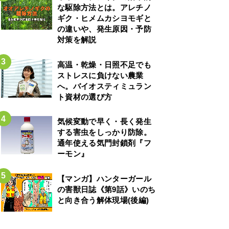
な駆除方法とは。アレチノ
ギク・ヒメムカシヨモギと
の違いや、発生原因・予防
対策を解説
高温・乾燥・日照不足でも
ストレスに負けない農業
へ。バイオスティミュラン
ト資材の選び方
気候変動で早く・長く発生
する害虫をしっかり防除。
通年使える気門封鎖剤『フ
ーモン』
【マンガ】ハンターガール
の害獣日誌《第9話》いのち
と向き合う解体現場(後編)