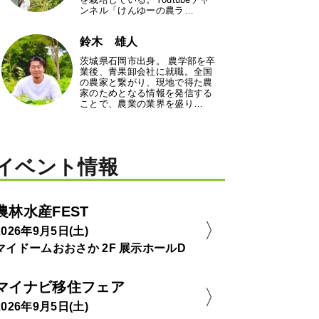
ンネル「けんゆーの農ラ…
鈴木 雄人
茨城県石岡市出身。 農学部を卒
業後、青果卸会社に就職。全国
の農家と繋がり、現地で得た農
家のためとなる情報を発信する
ことで、農業の業界を盛り…
イベント情報
農林水産FEST
2026年9月5日(土)
マイドームおおさか 2F 展示ホールD
マイナビ移住フェア
2026年9月5日(土)