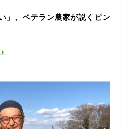
ない」、ベテラン農家が説くピン
ント