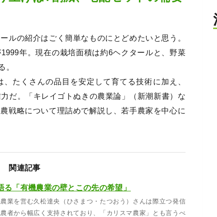
ィールの紹介はごく簡単なものにとどめたいと思う。
1999年。現在の栽培面積は約6ヘクタールと、野菜
る。
は、たくさんの品目を安定して育てる技術に加え、
信力だ。「キレイゴトぬきの農業論」（新潮新書）な
営農戦略について理詰めで解説し、若手農家を中心に
関連記事
語る「有機農業の壁とこの先の希望」
機農業を営む久松達央（ひさまつ・たつおう）さんは際立つ発信
就農者から幅広く支持されており、「カリスマ農家」とも言うべ