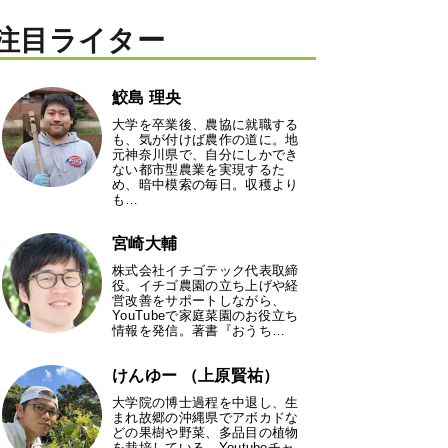
注目ライター
鮫島 理央
大学を卒業後、農協に就職する
も、気が付けば農作の道に。地
元神奈川県で、自分にしかでき
ない都市型農業を実現するた
め、暗中模索の毎日。収穫より
も…
宮崎大輔
株式会社イチゴテック代表取締
役。イチゴ農園の立ち上げや経
営改善をサポートしながら、
YouTubeで家庭菜園のお役立ち
情報を発信。著書『おうち…
けんゆー （上原賢祐）
大学院の博士過程を中退し、生
まれ故郷の沖縄県でアボカドな
どの果樹や野菜、多品目の植物
を栽培している。Youtubeチャ