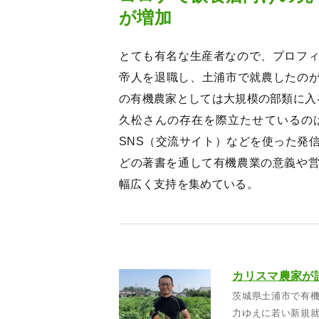
が増加
とても有名な生産者なので、プロフ
帝人を退職し、土浦市で就農したのが
の有機農家としては大規模の部類に入
久松さんの存在を際立たせているの
SNS（交流サイト）などを使った発
どの著書を通して有機農業の意義や
幅広く支持を集めている。
カリスマ農家が
茨城県土浦市で有
力ゆえに若い新規