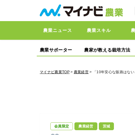
農業ニュース
農業スキル
農業サポーター
農家が教える栽培方法
マイナビ農業TOP
>
農業経営
> 「10年安心な販路はな
会員限定
農業経営
茨城