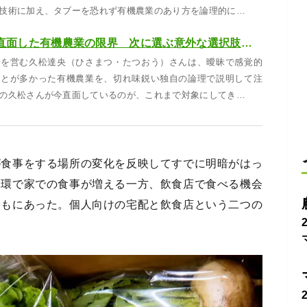
技術に加え、タブーを恐れず有機農業のあり方を論理的に…
カリスマ農家が直面した有機農業の限界 次に選ぶ意外な選択肢とは
場を営む久松達央（ひさまつ・たつおう）さんは、曖昧で感覚的
ことが多かった有機農業を、切れ味鋭い独自の論理で説明して注
の久松さんが今直面しているのが、これまで対象にしてき…
が食事をする場所の変化を反映してすでに明暗がはっ
一環で家での食事が増える一方、飲食店で食べる機会
ともにあった。個人向けの宅配と飲食店という二つの