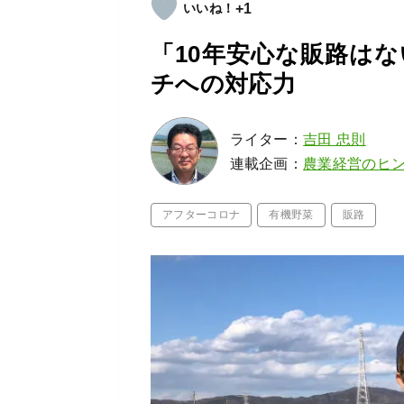
+1
「10年安心な販路は
チへの対応力
ライター：
吉田 忠則
連載企画：
農業経営のヒ
アフターコロナ
有機野菜
販路