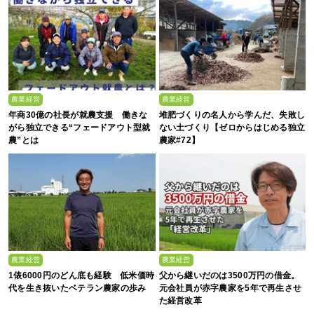
農業経営
農業経営
年商30億の社長が就農支援 働きな
堆肥づくりの名人から学んだ、失敗し
がら独立できる“フェードアウト型就
ない土づくり【ゼロからはじめる独立
農”とは
農家#72】
農業経営
農業経営
1俵6000円のどん底も経験 低米価時
父から継いだのは3500万円の借金。
代を生き抜いたベテラン農家の歩み
元会社員が赤字農家を5年で再生させ
た経営改革