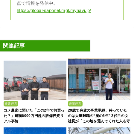
点で情報を発信中。
https://global-saponet.mgl.mynavi.jp/
関連記事
農業経営
農業経営
コメ農家に聞いた「この2年で何買っ
29歳で突然の事業承継、待っていた
た？」総額6000万円超の設備投資リ
のは大量離職の“魔の5年” 2代目の女
アル事情
社長が「この地を選んでくれた人を守
る」と誓った日