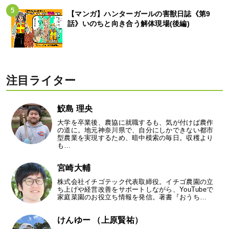
【マンガ】ハンターガールの害獣日誌《第9
話》いのちと向き合う解体現場(後編)
注目ライター
鮫島 理央
大学を卒業後、農協に就職するも、気が付けば農作
の道に。地元神奈川県で、自分にしかできない都市
型農業を実現するため、暗中模索の毎日。収穫より
も…
宮崎大輔
株式会社イチゴテック代表取締役。イチゴ農園の立
ち上げや経営改善をサポートしながら、YouTubeで
家庭菜園のお役立ち情報を発信。著書『おうち…
けんゆー （上原賢祐）