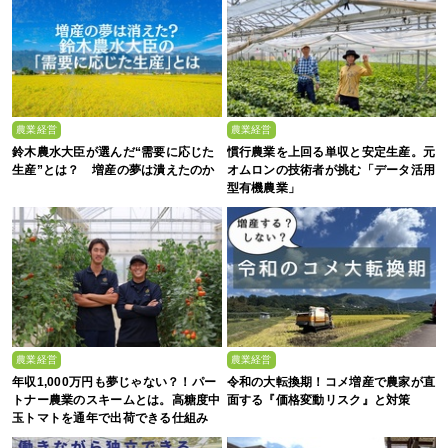
農業経営
農業経営
鈴木農水大臣が選んだ“需要に応じた
慣行農業を上回る単収と安定生産。元
生産”とは？ 増産の夢は潰えたのか
オムロンの技術者が挑む「データ活用
型有機農業」
農業経営
農業経営
年収1,000万円も夢じゃない？！パー
令和の大転換期！コメ増産で農家が直
トナー農業のスキームとは。高糖度中
面する『価格変動リスク』と対策
玉トマトを通年で出荷できる仕組み