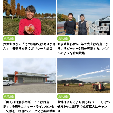
農業経営
農業経営
採算割れなら「その値段では売りませ
新規就農わずか3年で売上は右肩上が
ん」 安売りを防ぐポリシーと品目
り。リピーター9割を実現する、パズ
ルのような計画栽培
農業経営
農業経営
「田んぼは解答用紙、ここは採点
農地は借りるより買う時代 田んぼの
場」。5億円のスマートライスセンタ
値段3分の1以下で規模拡大にチャン
ーで挑む、稲作のデータ化と組織戦略
ス