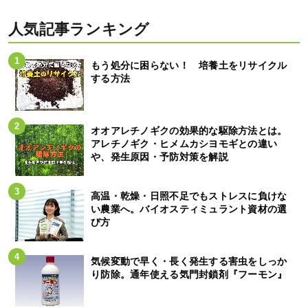
人気記事ランキング
もう処分に困らない！ 培養土をリサイクル
する方法
オオアレチノギクの効果的な駆除方法とは。
アレチノギク・ヒメムカシヨモギとの違い
や、発生原因・予防対策を解説
高温・乾燥・日照不足でもストレスに負けな
い農業へ。バイオスティミュラント資材の選
び方
気候変動で早く・長く発生する害虫をしっか
り防除。通年使える気門封鎖剤『フーモン』