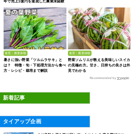
年で売上1億円を達成した農業未経験
の若者たち
食育・農業体験
食育・農業体験
暑さに強い野菜「ツルムラサキ」と
野菜ソムリエが教える美味しいスイカ
は？ 特徴・旬・下処理方法から食べ
の見極め方。甘さ、日持ちの良さは外
方・レシピ・栽培まで解説
見でわかる
Recommended by
新着記事
タイアップ企画