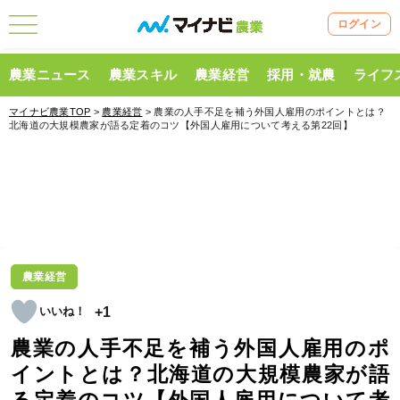
ログイン
農業ニュース
農業スキル
農業経営
採用・就農
ライフ
マイナビ農業TOP
>
農業経営
> 農業の人手不足を補う外国人雇用のポイントとは？
北海道の大規模農家が語る定着のコツ【外国人雇用について考える第22回】
農業経営
+1
農業の人手不足を補う外国人雇用のポ
イントとは？北海道の大規模農家が語