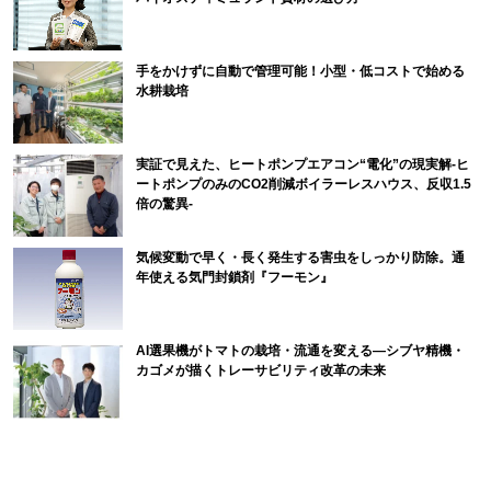
手をかけずに自動で管理可能！小型・低コストで始める
水耕栽培
実証で見えた、ヒートポンプエアコン“電化”の現実解-ヒ
ートポンプのみのCO2削減ボイラーレスハウス、反収1.5
倍の驚異-
気候変動で早く・長く発生する害虫をしっかり防除。通
年使える気門封鎖剤『フーモン』
AI選果機がトマトの栽培・流通を変える―シブヤ精機・
カゴメが描くトレーサビリティ改革の未来