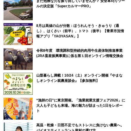
まだ危険な刃を振り回していませんか？ 安全草刈りツー
ルの決定版「SuperカルマーPRO」
8月は高値の山が分散：ほうれんそう・きゅうり（通
し）、はくさい（前半）、トマト（後半）【青果市況情
報アプリ「YAOYASAN」】
令和8年度 環境調和型持続的肉用牛生産体制推進事業
(JRA畜産振興事業)に係る第１回オンライン情報交換会
山梨暮らし満載！10/24（土）オンライン開催『やまな
しオンライン就農座談会』【参加無料】
“漁師の日”に東京開催。「漁業就業支援フェア2026」に
大人も子どもも来場。海の魅力が詰まった1日をレポー
ト
高温・乾燥・日照不足でもストレスに負けない農業へ。
バイオスティミュラント資材の選び方