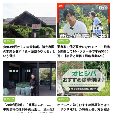
農業経営
農業経営
負債3億円からの大逆転劇。観光農園
栗農家で億万長者になれる？！ 荒地
の常識を覆す「食べ放題をやめる」と
を開墾して10ヘクタールで年商5000
いう選択
万！【岩佐と紐解く戦略農業#21】
農業経営
生産技術
「20時間労働」「農薬まみれ」…。
オヒシバに効くおすすめ除草剤とは？
事実無根の批判を跳ね返し、法人化2
「ザクサ液剤」の特長と使い方を紹介