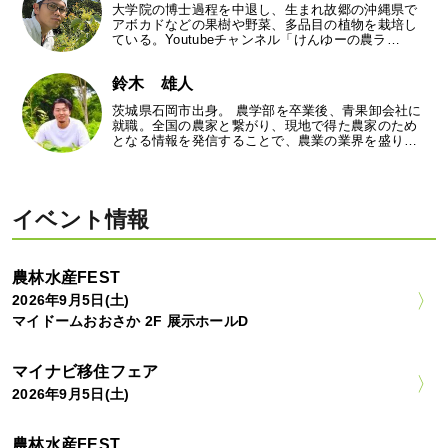
大学院の博士過程を中退し、生まれ故郷の沖縄県で
アボカドなどの果樹や野菜、多品目の植物を栽培し
ている。Youtubeチャンネル「けんゆーの農ラ…
鈴木 雄人
茨城県石岡市出身。 農学部を卒業後、青果卸会社に
就職。全国の農家と繋がり、現地で得た農家のため
となる情報を発信することで、農業の業界を盛り…
イベント情報
農林水産FEST
2026年9月5日(土)
マイドームおおさか 2F 展示ホールD
マイナビ移住フェア
2026年9月5日(土)
農林水産FEST