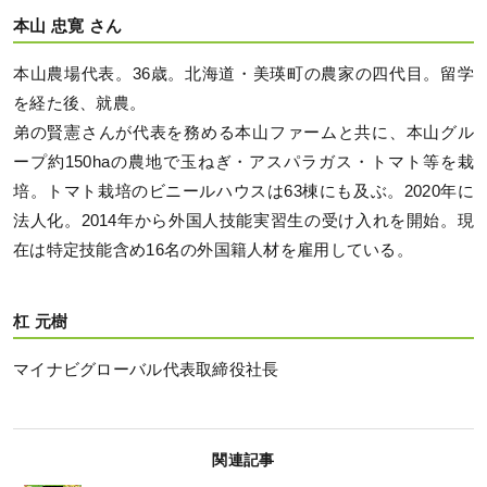
本山 忠寛 さん
本山農場代表。36歳。北海道・美瑛町の農家の四代目。留学
を経た後、就農。
弟の賢憲さんが代表を務める本山ファームと共に、本山グル
ープ約150haの農地で玉ねぎ・アスパラガス・トマト等を栽
培。トマト栽培のビニールハウスは63棟にも及ぶ。2020年に
法人化。2014年から外国人技能実習生の受け入れを開始。現
在は特定技能含め16名の外国籍人材を雇用している。
杠 元樹
マイナビグローバル代表取締役社長
関連記事