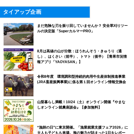
タイアップ企画
まだ危険な刃を振り回していませんか？ 安全草刈りツー
ルの決定版「SuperカルマーPRO」
8月は高値の山が分散：ほうれんそう・きゅうり（通
し）、はくさい（前半）、トマト（後半）【青果市況情
報アプリ「YAOYASAN」】
令和8年度 環境調和型持続的肉用牛生産体制推進事業
(JRA畜産振興事業)に係る第１回オンライン情報交換会
山梨暮らし満載！10/24（土）オンライン開催『やまな
しオンライン就農座談会』【参加無料】
“漁師の日”に東京開催。「漁業就業支援フェア2026」に
大人も子どもも来場。海の魅力が詰まった1日をレポー