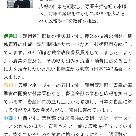
広報の仕事を経験し、専業主婦を経て本職
へ。前職の経験を生かしてJGAPを広める
べく広報やHPの改修を担当。
伊與田
：運用管理部長の伊與田です。農業の技術の開発、研
修資料の作成、認証機関のサポートなど、技術部門を統括し
ています。30年間ほど農業改良普及員をしていました。より
よい農業の普及と、その取り組みを流通・消費に伝えること
に力を活かしたいと思い北海道から東京（日本GAP協会）へ
来ました。
石川
：広報マネージャーの石川です。運用管理部で畜産の基
準書の開発や登録業務など、畜産全般の業務と広報を担当し
ています。畜産部門の立ち上げから参加し、日本の畜産に対
して何ができるか考えながら、開発に努めています。
中西
：中西です。業務部で認証農場の登録・集計・データベ
ースの作成のほか、石川さんと一緒に広報を担当していま
す。協会でいろいろな業務に携わるようになり、認証数や、