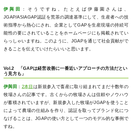
伊與田
：そうですね。たとえば伊藤園さんは、
JGAP/ASIAGAP認証を荒茶の調達基準にして、生産者への技
術指導から熱心にされ、企業としてGAPを生産現場の持続可
能性の要にされていることをホームページにも掲載されてい
らっしゃいますね。このように、JGAPを通じて社会貢献がで
きることを伝えていけたらいいと思います。
Vol.2 「GAPは経営改善に一番近いアプローチの方法だとい
う見方も」
伊與田
：
2本目
は新規参入で畜産に取り組まれてまだ十数年の
牧場さんの記事です。古くからの牧場さんは信頼やノウハウ
が蓄積されていますが、新規参入した牧場がJGAPを使うこと
によって農場の仕組みを作り、認証を取ってブランド化につ
なげることは、JGAPの使い方として一つのモデル的な事例で
すね。