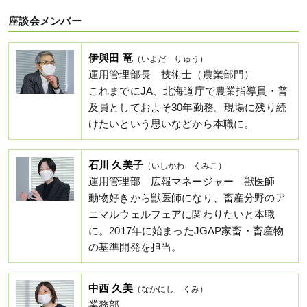
座談会メンバー
伊與田 竜
（いよだ りゅう）
運用管理部長 技術士（農業部門）
これまでにJA、北海道庁で農業指導員・普
及員としておよそ30年勤務。現場に残り続
けたいという思いなどから本職に。
石川 久美子
（いしかわ くみこ）
運用管理部 広報マネージャー 獣医師
動物好きから獣医師になり、畜産分野のア
ニマルウェルフェアに関わりたいと本職
に。2017年に始まったJGAP家畜・畜産物
の基準開発を担当。
中西 久美
（なかにし くみ）
業務部