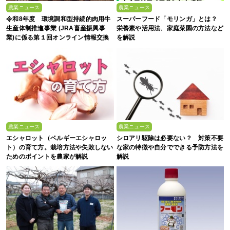
農業ニュース
農業ニュース
令和8年度 環境調和型持続的肉用牛
スーパーフード「モリンガ」とは？
生産体制推進事業 (JRA畜産振興事
栄養素や活用法、家庭菜園の方法など
業)に係る第１回オンライン情報交換
を解説
会
農業ニュース
農業ニュース
エシャロット（ベルギーエシャロッ
シロアリ駆除は必要ない？ 対策不要
ト）の育て方。栽培方法や失敗しない
な家の特徴や自分でできる予防方法を
ためのポイントを農家が解説
解説