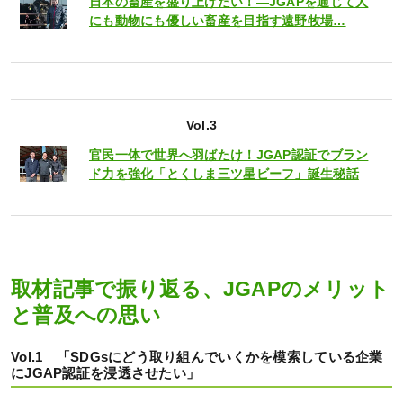
日本の畜産を盛り上げたい！―JGAPを通じて人
にも動物にも優しい畜産を目指す遠野牧場…
Vol.3
官民一体で世界へ羽ばたけ！JGAP認証でブラン
ド力を強化「とくしま三ツ星ビーフ」誕生秘話
取材記事で振り返る、JGAPのメリット
と普及への思い
Vol.1 「SDGsにどう取り組んでいくかを模索している企業
にJGAP認証を浸透させたい」