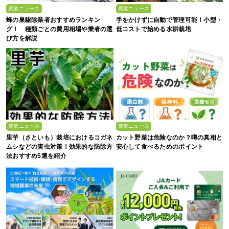
農業ニュース
農業ニュース
蜂の巣駆除業者おすすめランキン
手をかけずに自動で管理可能！小型・
グ！ 種類ごとの費用相場や業者の選
低コストで始める水耕栽培
び方を解説
農業ニュース
農業ニュース
里芋（さといも）栽培におけるコガネ
カット野菜は危険なのか？噂の真相と
ムシなどの害虫対策！効果的な防除方
安心して食べるためのポイント
法おすすめ5選を紹介