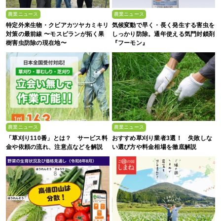
農業ニュース
農業ニュース
特定外来生物・クビアカツヤカミキリ
気候変動で早く・長く発生する害虫を
対策の最前線 〜モスピランが拓く果
しっかり防除。通年使える気門封鎖剤
樹害虫防除の現在地〜
『フーモン』
農業ニュース
農業ニュース
「草刈り110番」とは？ サービス料
おすすめ草刈り業者3選！ 失敗しな
金や依頼の流れ、注意点などを解説
い選び方や料金相場を徹底解説