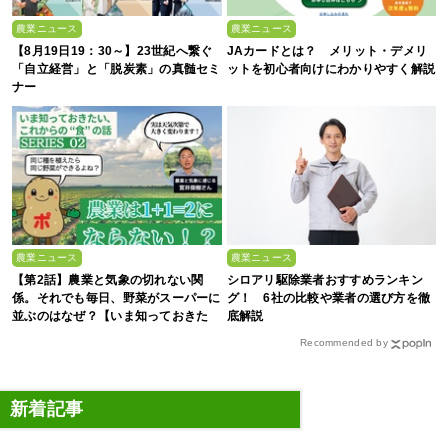
農業ニュース
農業ニュース
【8月19日19：30～】23世紀へ繋ぐ
JAカードとは？ メリット・デメリ
「自立経営」と「脱炭素」の真髄セミ
ットを初心者向けにわかりやすく解説
ナー
農業ニュース
農業ニュース
【第2話】農業と気象の切れない関
シロアリ駆除業者おすすめランキン
係。それでも毎日、野菜がスーパーに
グ！ 6社の比較や業者の選び方を徹
並ぶのはなぜ？【いま知っておきた
底解説
い、これからの”食”の話】
Recommended by
新着記事