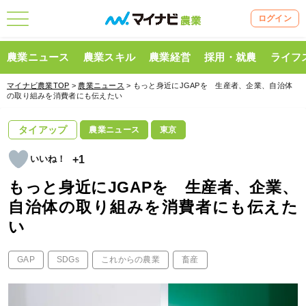
ログイン
農業ニュース
農業スキル
農業経営
採用・就農
ライフ
マイナビ農業TOP
>
農業ニュース
> もっと身近にJGAPを 生産者、企業、自治体
の取り組みを消費者にも伝えたい
タイアップ
農業ニュース
東京
+1
もっと身近にJGAPを 生産者、企業、
自治体の取り組みを消費者にも伝えた
い
GAP
SDGs
これからの農業
畜産