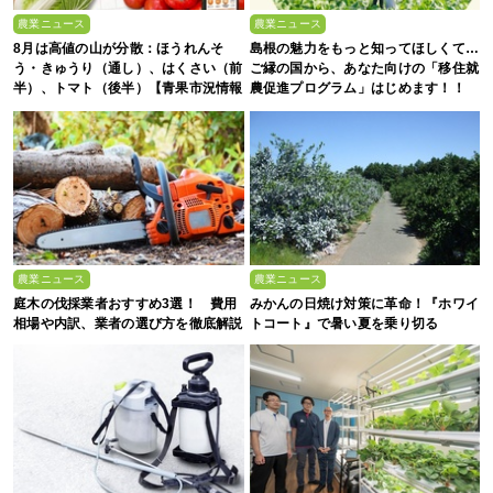
農業ニュース
農業ニュース
8月は高値の山が分散：ほうれんそ
島根の魅力をもっと知ってほしくて…
う・きゅうり（通し）、はくさい（前
ご縁の国から、あなた向けの「移住就
半）、トマト（後半）【青果市況情報
農促進プログラム」はじめます！！
アプリ「YAOYASAN」】
農業ニュース
農業ニュース
庭木の伐採業者おすすめ3選！ 費用
みかんの日焼け対策に革命！『ホワイ
相場や内訳、業者の選び方を徹底解説
トコート』で暑い夏を乗り切る