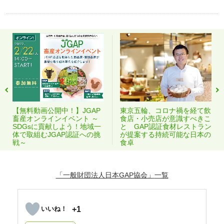
【無料動画公開中！】JGAP
東京五輪、コロナ禍を経て飲
畜産オンラインイベント ～
食店・小売店が意識すべきこ
SDGsに貢献しよう！地域一
と GAP認証食材レストラン
体で取組むJGAP認証への挑
が提案する持続可能な日本の
戦～
食卓
「一般財団法人日本GAP協会」
+1