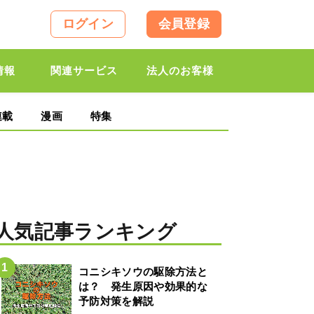
ログイン
会員登録
情報
関連サービス
法人のお客様
連載
漫画
特集
人気記事ランキング
コニシキソウの駆除方法と
は？ 発生原因や効果的な
予防対策を解説