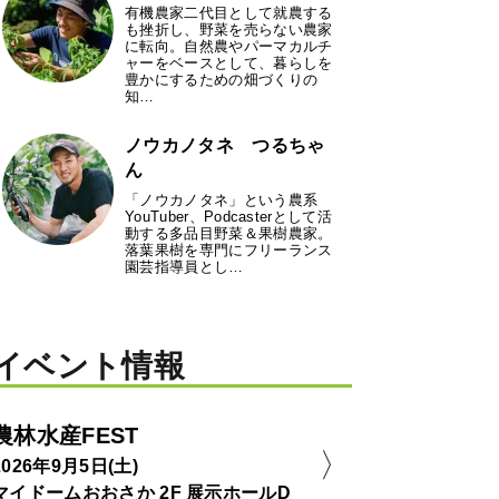
有機農家二代目として就農する
も挫折し、野菜を売らない農家
に転向。自然農やパーマカルチ
ャーをベースとして、暮らしを
豊かにするための畑づくりの
知…
ノウカノタネ つるちゃ
ん
「ノウカノタネ」という農系
YouTuber、Podcasterとして活
動する多品目野菜＆果樹農家。
落葉果樹を専門にフリーランス
園芸指導員とし…
イベント情報
農林水産FEST
2026年9月5日(土)
マイドームおおさか 2F 展示ホールD