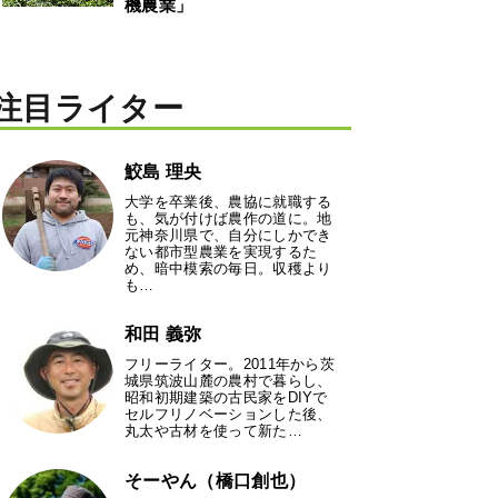
機農業」
注目ライター
鮫島 理央
大学を卒業後、農協に就職する
も、気が付けば農作の道に。地
元神奈川県で、自分にしかでき
ない都市型農業を実現するた
め、暗中模索の毎日。収穫より
も…
和田 義弥
フリーライター。2011年から茨
城県筑波山麓の農村で暮らし、
昭和初期建築の古民家をDIYで
セルフリノベーションした後、
丸太や古材を使って新た…
そーやん（橋口創也）