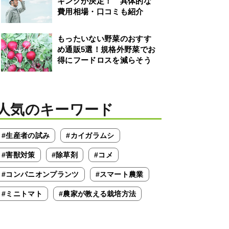
キングが決定！ 具体的な
費用相場・口コミも紹介
もったいない野菜のおすす
め通販5選！規格外野菜でお
得にフードロスを減らそう
人気のキーワード
#生産者の試み
#カイガラムシ
#害獣対策
#除草剤
#コメ
#コンパニオンプランツ
#スマート農業
#ミニトマト
#農家が教える栽培方法