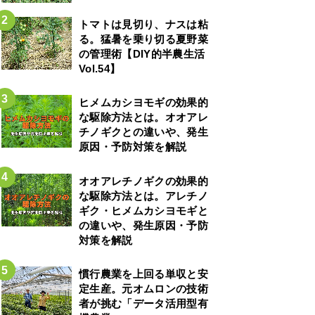
トマトは見切り、ナスは粘
る。猛暑を乗り切る夏野菜
の管理術【DIY的半農生活
Vol.54】
ヒメムカシヨモギの効果的
な駆除方法とは。オオアレ
チノギクとの違いや、発生
原因・予防対策を解説
オオアレチノギクの効果的
な駆除方法とは。アレチノ
ギク・ヒメムカシヨモギと
の違いや、発生原因・予防
対策を解説
慣行農業を上回る単収と安
定生産。元オムロンの技術
者が挑む「データ活用型有