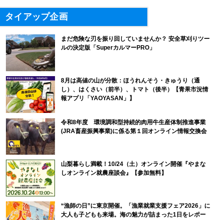
タイアップ企画
まだ危険な刃を振り回していませんか？ 安全草刈りツー
ルの決定版「SuperカルマーPRO」
8月は高値の山が分散：ほうれんそう・きゅうり（通
し）、はくさい（前半）、トマト（後半）【青果市況情
報アプリ「YAOYASAN」】
令和8年度 環境調和型持続的肉用牛生産体制推進事業
(JRA畜産振興事業)に係る第１回オンライン情報交換会
山梨暮らし満載！10/24（土）オンライン開催『やまな
しオンライン就農座談会』【参加無料】
“漁師の日”に東京開催。「漁業就業支援フェア2026」に
大人も子どもも来場。海の魅力が詰まった1日をレポー