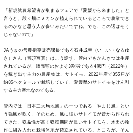
「新規就農希望者が集まるフェアで『愛媛から来ました』と
言うと、段々畑にミカンが植えられているところで農業でき
るのかなと思う人が多いみたいですね。でも、この辺はそう
じゃないので」
JAうまの営農指導販売課長である石井成幸（いしい・なるゆ
き）さん（冒頭写真）はこう話す。管内でもかんきつは生産
されているが、販売額のおよそ3割弱である4億円（2022年）
を稼ぎ出す主力の農産物は、サトイモ。2022年産で355戸が
約85ヘクタールで栽培していて、愛媛県のサトイモをけん引
する主力産地なのである。
管内では「日本三大局地風」の一つである「やまじ風」とい
う強風が吹く。そのため、風に強いサトイモが昔から作られ
てきた。収益性が高く収穫期間が長いサトイモを、水田の輪
作に組み入れた栽培体系が確立されている。ところが、そん