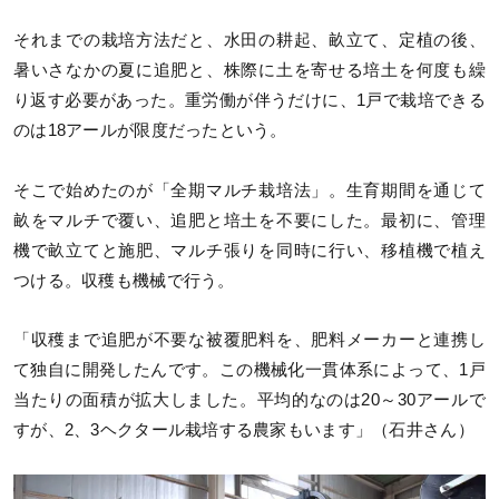
それまでの栽培方法だと、水田の耕起、畝立て、定植の後、
暑いさなかの夏に追肥と、株際に土を寄せる培土を何度も繰
り返す必要があった。重労働が伴うだけに、1戸で栽培できる
のは18アールが限度だったという。
そこで始めたのが「全期マルチ栽培法」。生育期間を通じて
畝をマルチで覆い、追肥と培土を不要にした。最初に、管理
機で畝立てと施肥、マルチ張りを同時に行い、移植機で植え
つける。収穫も機械で行う。
「収穫まで追肥が不要な被覆肥料を、肥料メーカーと連携し
て独自に開発したんです。この機械化一貫体系によって、1戸
当たりの面積が拡大しました。平均的なのは20～30アールで
すが、2、3ヘクタール栽培する農家もいます」（石井さん）