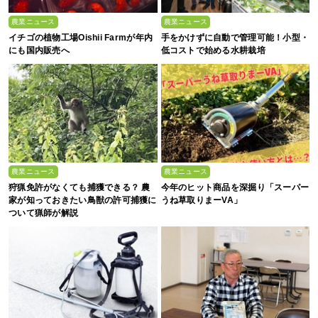
農業ニュース
農業ニュース
イチゴの植物工場Oishii Farmが年内
手をかけずに自動で管理可能！小型・
にも国内販売へ
低コストで始める水耕栽培
農業ニュース
農業ニュース
狩猟免許がなくても捕獲できる？ 農
今年のヒット商品を深掘り「スーパー
家が知っておきたい鳥獣の許可捕獲に
うね草取りまーVA」
ついて猟師が解説