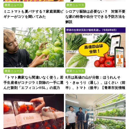
農業ニュース
農業ニュース
ミニトマトも夏バテする？家庭菜園ビ
シロアリ駆除は必要ない？ 対策不要
ギナーがコツを聞いてみた
な家の特徴や自分でできる予防方法を
解説
農業ニュース
農業ニュース
「トマト農家なら間違いなく使う」若
8月は高値の山が分散：ほうれんそ
手生産者がコナジラミ防除の一手に選
う・きゅうり（通し）、はくさい（前
んだ新剤「エフィコン®SL」の底力
半）、トマト（後半）【青果市況情報
アプリ「YAOYASAN」】