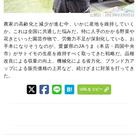
公開日：
2023年03月03日
農家の高齢化と減少が進む中、いかに産地を維持していく
か。これは全国に共通した悩みだ。特に人手のかかる野菜や
花きといった園芸作物で、労働力不足が深刻化している。お
手本になりそうなのが、愛媛県のJAうま（本店・四国中央
市）がサトイモの生産を維持すべく取ってきた戦略だ。品種
改良による収量の向上、機械化による省力化、ブランド力ア
ップによる販売価格の上昇など、続けざまに対策を打ってき
た。
URLをコピー