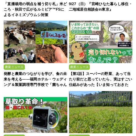
「直播栽培の弱点を補う切り札」米ど
9/27（日）『宮崎ひなた暮らし移住・
ころ・秋田で広がるルミビア™FSに
二地域居住相談会in東京』
よるイネミズゾウムシ対策
農業ニュース
農業ニュース
発酵と農業のつながりを学び、食の未
【第1話】スーパーの野菜、あって当
来を考える――福岡ホテル・ウェディ
たり前だと思っていたら、実はすごい
ング＆製菓調理専門学校で「菌ちゃん
仕組みがあった【いま知っておきた
農法」研修を実施【イベントレポー
い、これからの”食”の話】
ト】