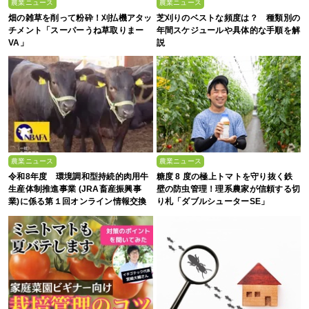
農業ニュース
農業ニュース
畑の雑草を削って粉砕！刈払機アタッ
芝刈りのベストな頻度は？ 種類別の
チメント「スーパーうね草取りまー
年間スケジュールや具体的な手順を解
VA」
説
農業ニュース
農業ニュース
令和8年度 環境調和型持続的肉用牛
糖度 8 度の極上トマトを守り抜く鉄
生産体制推進事業 (JRA畜産振興事
壁の防虫管理！理系農家が信頼する切
業)に係る第１回オンライン情報交換
り札「ダブルシューターSE」
会