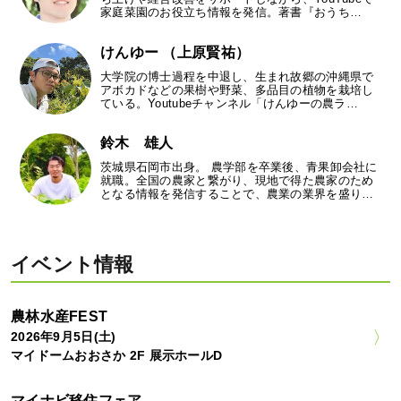
家庭菜園のお役立ち情報を発信。著書『おうち…
けんゆー （上原賢祐）
大学院の博士過程を中退し、生まれ故郷の沖縄県で
アボカドなどの果樹や野菜、多品目の植物を栽培し
ている。Youtubeチャンネル「けんゆーの農ラ…
鈴木 雄人
茨城県石岡市出身。 農学部を卒業後、青果卸会社に
就職。全国の農家と繋がり、現地で得た農家のため
となる情報を発信することで、農業の業界を盛り…
イベント情報
農林水産FEST
2026年9月5日(土)
マイドームおおさか 2F 展示ホールD
マイナビ移住フェア