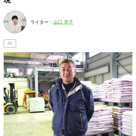
現
ライター：
山口 亮子
JA