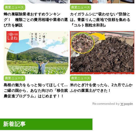
農業ニュース
農業ニュース
蜂の巣駆除業者おすすめランキン
カイガラムシに“吸わせない”防除と
グ！ 種類ごとの費用相場や業者の選
は。青森りんご産地で信頼を集める
び方を解説
『コルト顆粒水和剤』
農業ニュース
農業ニュース
島根の魅力をもっと知ってほしくて…
米のとぎ汁を使ったら、2カ月でふか
ご縁の国から、あなた向けの「移住就
ふかの腐葉土ができた！
農促進プログラム」はじめます！！
Recommended by
新着記事