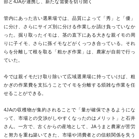
部と4JAが連携し、新たな需要を切り開く
管内にあった古い選果場では、品質によって「秀」と「優」
に分け、さらにサイズ別に分ける作業しか請け負っていなか
った。掘り取ったイモは、茎の直下にある大きな親イモの周
りに子イモ、さらに孫イモなどがくっつき合っている。それ
らを分離して根を取る「粗かぎ作業」は、農家が自前で行っ
ていた。
今では親イモだけ取り除いて広域選果場に持っていけば、粗
かぎの作業費を支払うことでイモを分離する煩雑な作業を任
せることができる。
4JAの収穫物が集約されることで「量が確保できるようにな
って、市場との交渉がしやすくなったのはメリット」と石井
さん。一方で、古くからの産地として、JAうまと農家が苦労
と努力を重ね築いてきた、市場や消費者との信頼関係を失う