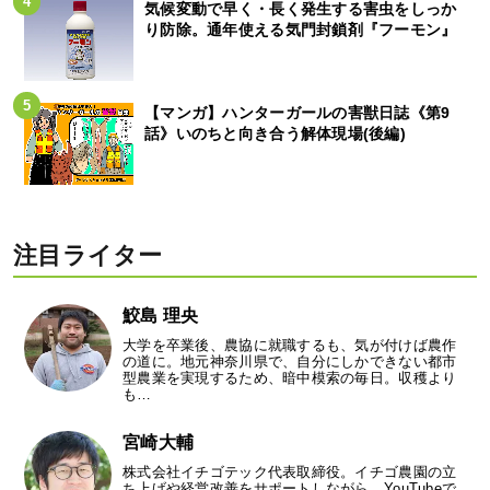
気候変動で早く・長く発生する害虫をしっか
り防除。通年使える気門封鎖剤『フーモン』
【マンガ】ハンターガールの害獣日誌《第9
話》いのちと向き合う解体現場(後編)
注目ライター
鮫島 理央
大学を卒業後、農協に就職するも、気が付けば農作
の道に。地元神奈川県で、自分にしかできない都市
型農業を実現するため、暗中模索の毎日。収穫より
も…
宮崎大輔
株式会社イチゴテック代表取締役。イチゴ農園の立
ち上げや経営改善をサポートしながら、YouTubeで