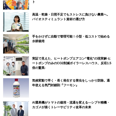
ト
高温・乾燥・日照不足でもストレスに負けない農業へ。
バイオスティミュラント資材の選び方
手をかけずに自動で管理可能！小型・低コストで始める
水耕栽培
実証で見えた、ヒートポンプエアコン“電化”の現実解-ヒ
ートポンプのみのCO2削減ボイラーレスハウス、反収1.5
倍の驚異-
気候変動で早く・長く発生する害虫をしっかり防除。通
年使える気門封鎖剤『フーモン』
AI選果機がトマトの栽培・流通を変える―シブヤ精機・
カゴメが描くトレーサビリティ改革の未来