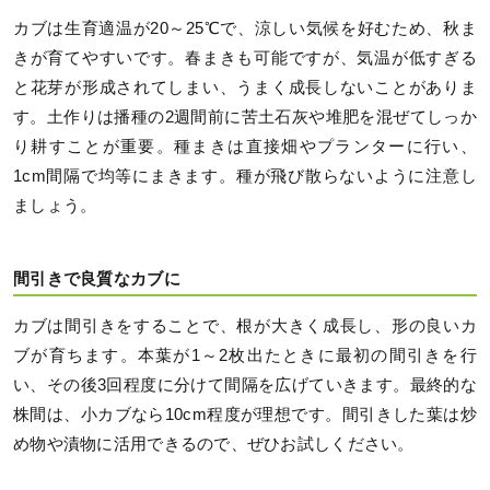
カブは生育適温が20～25℃で、涼しい気候を好むため、秋ま
きが育てやすいです。春まきも可能ですが、気温が低すぎる
と花芽が形成されてしまい、うまく成長しないことがありま
す。土作りは播種の2週間前に苦土石灰や堆肥を混ぜてしっか
り耕すことが重要。種まきは直接畑やプランターに行い、
1cm間隔で均等にまきます。種が飛び散らないように注意し
ましょう。
間引きで良質なカブに
カブは間引きをすることで、根が大きく成長し、形の良いカ
ブが育ちます。本葉が1～2枚出たときに最初の間引きを行
い、その後3回程度に分けて間隔を広げていきます。最終的な
株間は、小カブなら10cm程度が理想です。間引きした葉は炒
め物や漬物に活用できるので、ぜひお試しください。