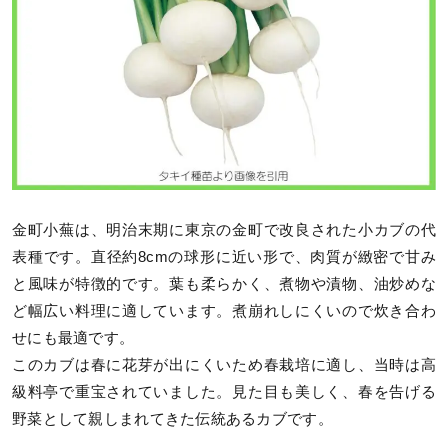
金町小蕪は、明治末期に東京の金町で改良された小カブの代
表種です。直径約8cmの球形に近い形で、肉質が緻密で甘み
と風味が特徴的です。葉も柔らかく、煮物や漬物、油炒めな
ど幅広い料理に適しています。煮崩れしにくいので炊き合わ
せにも最適です。
このカブは春に花芽が出にくいため春栽培に適し、当時は高
級料亭で重宝されていました。見た目も美しく、春を告げる
野菜として親しまれてきた伝統あるカブです。