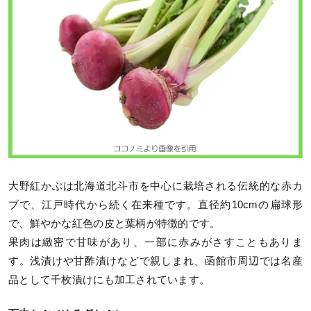
大野紅かぶは北海道北斗市を中心に栽培される伝統的な赤カ
ブで、江戸時代から続く在来種です。直径約10cmの扁球形
で、鮮やかな紅色の皮と葉柄が特徴的です。
果肉は緻密で甘味があり、一部に赤みがさすこともありま
す。浅漬けや甘酢漬けなどで親しまれ、函館市周辺では名産
品として千枚漬けにも加工されています。