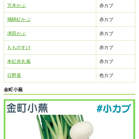
万木かぶ
赤カブ
飛騨紅かぶ
赤カブ
津田かぶ
赤カブ
もものすけ
赤カブ
本紅赤丸蕪
赤カブ
日野菜
色カブ
金町小蕪