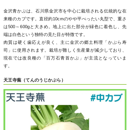
金沢青かぶは、石川県金沢市を中心に栽培される伝統的な在
来種のカブです。直径約10cmのやや平べったい丸型で、重さ
は500～600gと大きめ。地上に出た部分が緑色に着色し、先
端は白色という独特の見た目が特徴です。
肉質は硬く歯応えが良く、主に金沢の郷土料理「かぶら寿
司」に使用されます。栽培が難しく生産量が減少しており、
現在では改良種の「百万石青首かぶ」が主流となっていま
す。
天王寺蕪（てんのうじかぶら）