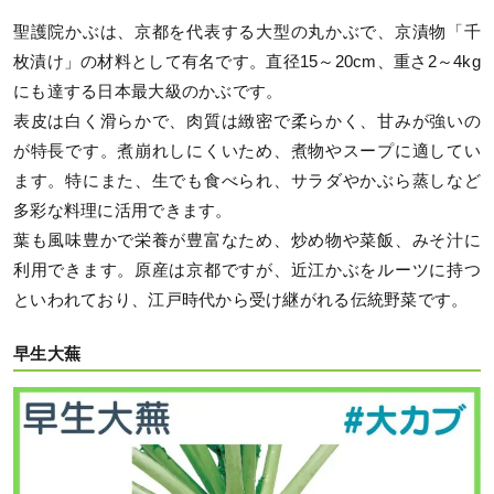
聖護院かぶは、京都を代表する大型の丸かぶで、京漬物「千
枚漬け」の材料として有名です。直径15～20cm、重さ2～4kg
にも達する日本最大級のかぶです。
表皮は白く滑らかで、肉質は緻密で柔らかく、甘みが強いの
が特長です。煮崩れしにくいため、煮物やスープに適してい
ます。特にまた、生でも食べられ、サラダやかぶら蒸しなど
多彩な料理に活用できます。
葉も風味豊かで栄養が豊富なため、炒め物や菜飯、みそ汁に
利用できます。原産は京都ですが、近江かぶをルーツに持つ
といわれており、江戸時代から受け継がれる伝統野菜です。
早生大蕪