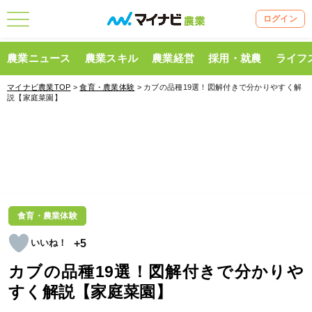
ログイン
農業ニュース
農業スキル
農業経営
採用・就農
ライフ
マイナビ農業TOP
>
食育・農業体験
> カブの品種19選！図解付きで分かりやすく解
説【家庭菜園】
食育・農業体験
+5
カブの品種19選！図解付きで分かりや
すく解説【家庭菜園】