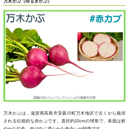
万木かぶ（ゆるぎかぶ）
万木かぶは、滋賀県高島市安曇川町万木地区で古くから栽培
される伝統的な赤かぶです。直径約10cmの球形で、表面は鮮
やかな紅色、中は白く滑らかな色合いが特徴です。