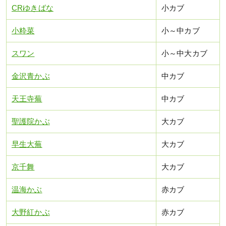
CRゆきばな
小カブ
小粋菜
小～中カブ
スワン
小～中大カブ
金沢青かぶ
中カブ
天王寺蕪
中カブ
聖護院かぶ
大カブ
早生大蕪
大カブ
京千舞
大カブ
温海かぶ
赤カブ
大野紅かぶ
赤カブ