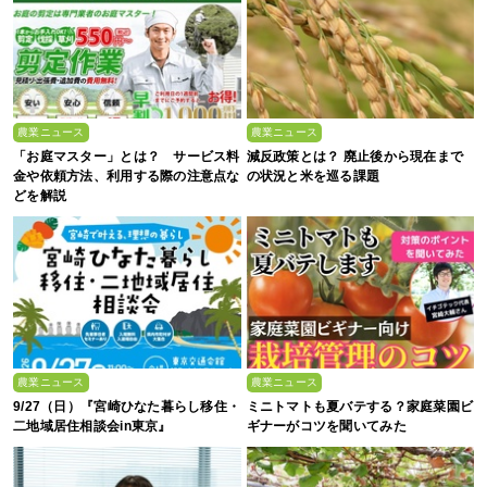
農業ニュース
農業ニュース
「お庭マスター」とは？ サービス料
減反政策とは？ 廃止後から現在まで
金や依頼方法、利用する際の注意点な
の状況と米を巡る課題
どを解説
農業ニュース
農業ニュース
9/27（日）『宮崎ひなた暮らし移住・
ミニトマトも夏バテする？家庭菜園ビ
二地域居住相談会in東京』
ギナーがコツを聞いてみた