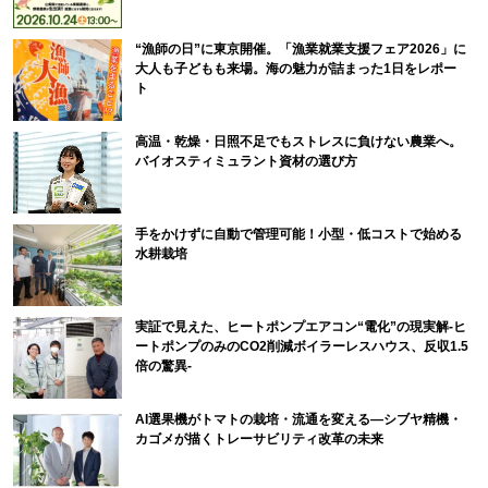
“漁師の日”に東京開催。「漁業就業支援フェア2026」に
大人も子どもも来場。海の魅力が詰まった1日をレポー
ト
高温・乾燥・日照不足でもストレスに負けない農業へ。
バイオスティミュラント資材の選び方
手をかけずに自動で管理可能！小型・低コストで始める
水耕栽培
実証で見えた、ヒートポンプエアコン“電化”の現実解-ヒ
ートポンプのみのCO2削減ボイラーレスハウス、反収1.5
倍の驚異-
AI選果機がトマトの栽培・流通を変える―シブヤ精機・
カゴメが描くトレーサビリティ改革の未来