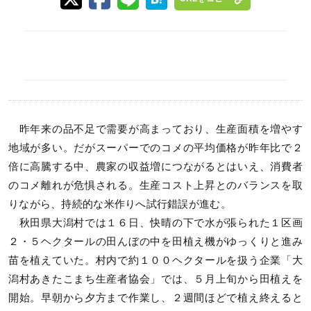
昨年来の品不足で需要が高まっており、生産面積を増やす
地域が多い。だがスーパーでのコメの平均価格が昨年比で２
倍に高騰する中、農家の収益増につながるとはいえ、消費者
のコメ離れが危惧される。生産コスト上昇とのバランスを取
りながら、持続的な米作りへ試行錯誤が進む。
秋田県大潟村では１６日、快晴の下で水が張られた１区画
２・５ヘクタールの田んぼの中を田植え機がゆっくりと進み
苗を植えていた。村内で約１００ヘクタールを扱う企業「大
潟村あきたこまち生産者協会」では、５月上旬から田植えを
開始。早朝から夕方まで作業し、２週間ほどで植え終えると