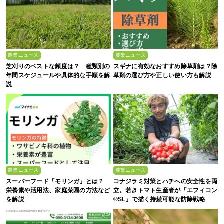
農業ニュース
農業ニュース
芝刈りのベストな頻度は？ 種類別の
スギナに有効なおすすめ除草剤は？除
年間スケジュールや具体的な手順を解
草剤の選び方や正しい使い方も解説
説
農業ニュース
農業ニュース
スーパーフード「モリンガ」とは？
コナジラミ対策とハチへの安全性を両
栄養素や活用法、家庭菜園の方法など
立。若きトマト生産者が「エフィコン
を解説
®SL」で描く持続可能な防除戦略