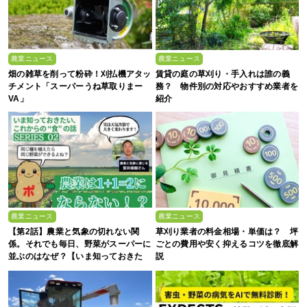
農業ニュース
農業ニュース
畑の雑草を削って粉砕！刈払機アタッ
賃貸の庭の草刈り・手入れは誰の義
チメント「スーパーうね草取りまー
務？ 物件別の対応やおすすめ業者を
VA」
紹介
農業ニュース
農業ニュース
【第2話】農業と気象の切れない関
草刈り業者の料金相場・単価は？ 坪
係。それでも毎日、野菜がスーパーに
ごとの費用や安く抑えるコツを徹底解
並ぶのはなぜ？【いま知っておきた
説
い、これからの”食”の話】