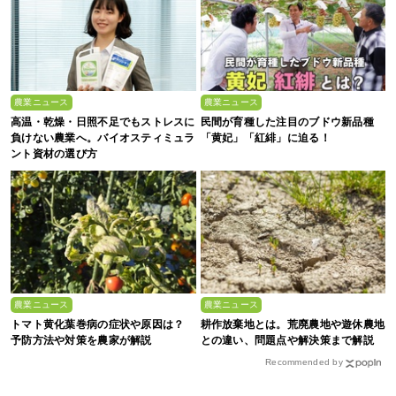
農業ニュース
農業ニュース
高温・乾燥・日照不足でもストレスに
民間が育種した注目のブドウ新品種
負けない農業へ。バイオスティミュラ
「黄妃」「紅緋」に迫る！
ント資材の選び方
農業ニュース
農業ニュース
トマト黄化葉巻病の症状や原因は？
耕作放棄地とは。荒廃農地や遊休農地
予防方法や対策を農家が解説
との違い、問題点や解決策まで解説
Recommended by