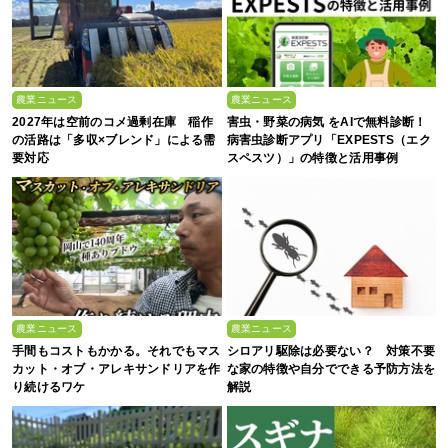
農業ニュース
農業ニュース
2027年は空前のコメ過剰在庫 稲作
害虫・野菜の病気 をAIで無料診断！
の活路は「多収×ブレンド」による需
病害虫診断アプリ「EXPESTS（エク
要対応
スペスツ）」の特徴と活用事例
農業ニュース
農業ニュース
手間もコストもかかる。それでもマス
シロアリ駆除は必要ない？ 対策不要
カット・オブ・アレキサンドリアを作
な家の特徴や自分でできる予防方法を
り続けるワケ
解説