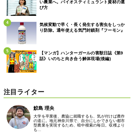
い農業へ。バイオスティミュラント資材の選
び方
気候変動で早く・長く発生する害虫をしっか
り防除。通年使える気門封鎖剤『フーモン』
【マンガ】ハンターガールの害獣日誌《第9
話》いのちと向き合う解体現場(後編)
注目ライター
鮫島 理央
大学を卒業後、農協に就職するも、気が付けば農作
の道に。地元神奈川県で、自分にしかできない都市
型農業を実現するため、暗中模索の毎日。収穫より
も…