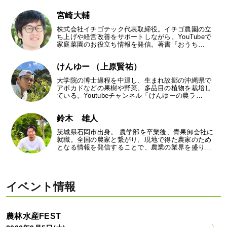
宮崎大輔
株式会社イチゴテック代表取締役。イチゴ農園の立
ち上げや経営改善をサポートしながら、YouTubeで
家庭菜園のお役立ち情報を発信。著書『おうち…
けんゆー （上原賢祐）
大学院の博士過程を中退し、生まれ故郷の沖縄県で
アボカドなどの果樹や野菜、多品目の植物を栽培し
ている。Youtubeチャンネル「けんゆーの農ラ…
鈴木 雄人
茨城県石岡市出身。 農学部を卒業後、青果卸会社に
就職。全国の農家と繋がり、現地で得た農家のため
となる情報を発信することで、農業の業界を盛り…
イベント情報
農林水産FEST