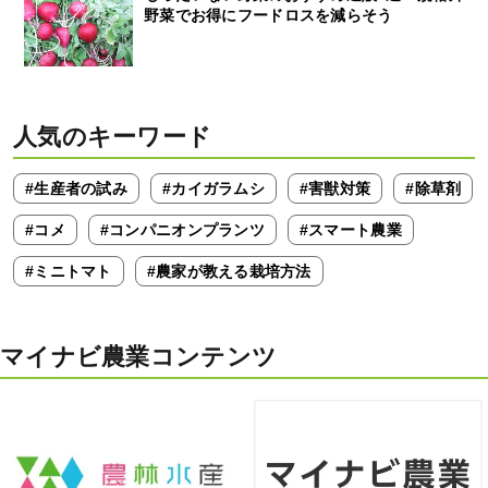
野菜でお得にフードロスを減らそう
人気のキーワード
#生産者の試み
#カイガラムシ
#害獣対策
#除草剤
#コメ
#コンパニオンプランツ
#スマート農業
#ミニトマト
#農家が教える栽培方法
マイナビ農業コンテンツ