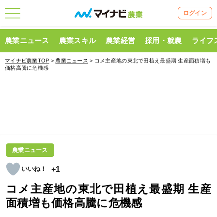
ログイン
農業ニュース
農業スキル
農業経営
採用・就農
ライフ
マイナビ農業TOP
>
農業ニュース
> コメ主産地の東北で田植え最盛期 生産面積増も
価格高騰に危機感
農業ニュース
+1
コメ主産地の東北で田植え最盛期 生産
面積増も価格高騰に危機感