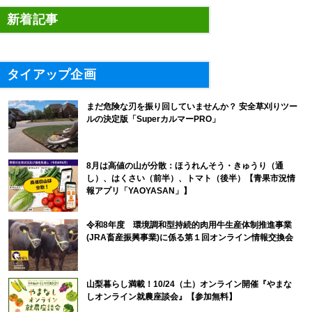
新着記事
タイアップ企画
まだ危険な刃を振り回していませんか？ 安全草刈りツー
ルの決定版「SuperカルマーPRO」
8月は高値の山が分散：ほうれんそう・きゅうり（通
し）、はくさい（前半）、トマト（後半）【青果市況情
報アプリ「YAOYASAN」】
令和8年度 環境調和型持続的肉用牛生産体制推進事業
(JRA畜産振興事業)に係る第１回オンライン情報交換会
山梨暮らし満載！10/24（土）オンライン開催『やまな
しオンライン就農座談会』【参加無料】