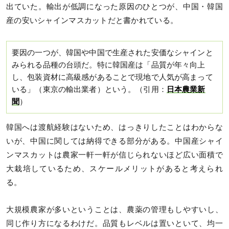
出ていた。輸出が低調になった原因のひとつが、中国・韓国
産の安いシャインマスカットだと書かれている。
要因の一つが、韓国や中国で生産された安価なシャインと
みられる品種の台頭だ。特に韓国産は「品質が年々向上
し、包装資材に高級感があることで現地で人気が高まって
いる」（東京の輸出業者）という。（引用：
日本農業新
聞
）
韓国へは渡航経験はないため、はっきりしたことはわからな
いが、中国に関しては納得できる部分がある。中国産シャイ
ンマスカットは農家一軒一軒が信じられないほど広い面積で
大栽培しているため、スケールメリットがあると考えられ
る。
大規模農家が多いということは、農薬の管理もしやすいし、
同じ作り方になるわけだ。品質もレベルは置いといて、均一