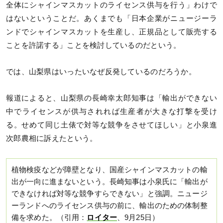
全体にシャインマスカットのライセンス供与を行う」わけで
はないということだ。あくまでも「日本企業がニュージーラ
ンドでシャインマスカットを生産し、正規品として販売する
ことを許諾する」ことを検討しているのだという。
では、山梨県はいったいなぜ反発しているのだろうか。
報道によると、山梨県の長崎幸太郎知事は「輸出ができない
中でライセンスが供与されれば生産者が大きな打撃を受け
る。せめて同じ土俵で対等な競争をさせてほしい」と小泉進
次郎農相に訴えたという。
植物検疫などが障壁となり、国産シャインマスカットの輸
出が一向に進まないという。長崎知事は小泉氏に「輸出が
できなければ対等な競争すらできない」と強調。ニュージ
ーランドへのライセンス供与の前に、輸出のための体制整
備を求めた。（引用：
ロイター
、9月25日）