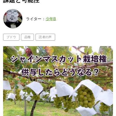
課題と可能性
ライター：
少年B
ブドウ
品種
読者の声