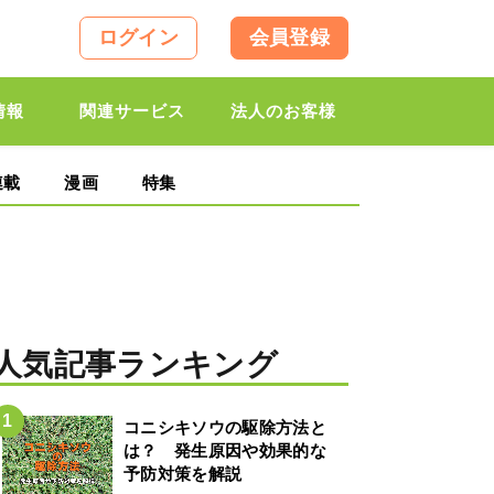
ログイン
会員登録
情報
関連サービス
法人のお客様
連載
漫画
特集
】
人気記事ランキング
コニシキソウの駆除方法と
は？ 発生原因や効果的な
予防対策を解説