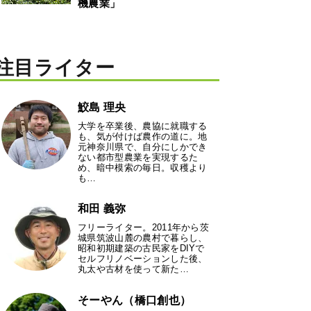
機農業」
注目ライター
鮫島 理央
大学を卒業後、農協に就職する
も、気が付けば農作の道に。地
元神奈川県で、自分にしかでき
ない都市型農業を実現するた
め、暗中模索の毎日。収穫より
も…
和田 義弥
フリーライター。2011年から茨
城県筑波山麓の農村で暮らし、
昭和初期建築の古民家をDIYで
セルフリノベーションした後、
丸太や古材を使って新た…
そーやん（橋口創也）