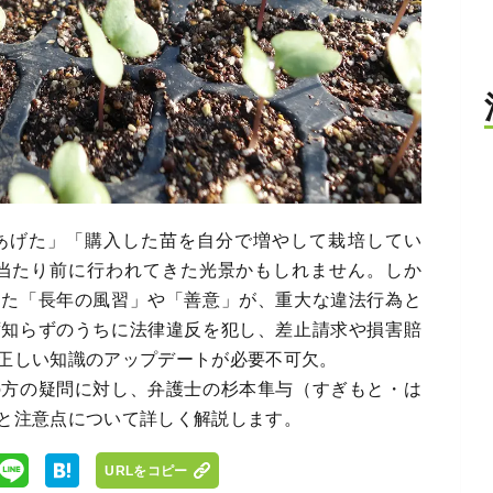
あげた」「購入した苗を自分で増やして栽培してい
く当たり前に行われてきた光景かもしれません。しか
した「長年の風習」や「善意」が、重大な違法行為と
ず知らずのうちに法律違反を犯し、差止請求や損害賠
正しい知識のアップデートが必要不可欠。
の方の疑問に対し、弁護士の杉本隼与（すぎもと・は
と注意点について詳しく解説します。
URLをコピー