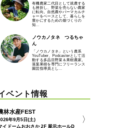
有機農家二代目として就農する
も挫折し、野菜を売らない農家
に転向。自然農やパーマカルチ
ャーをベースとして、暮らしを
豊かにするための畑づくりの
知…
ノウカノタネ つるちゃ
ん
「ノウカノタネ」という農系
YouTuber、Podcasterとして活
動する多品目野菜＆果樹農家。
落葉果樹を専門にフリーランス
園芸指導員とし…
イベント情報
農林水産FEST
2026年9月5日(土)
マイドームおおさか 2F 展示ホールD