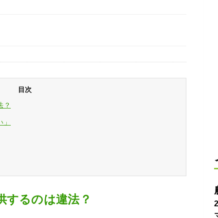
目次
法？
い」
供するのは違法？