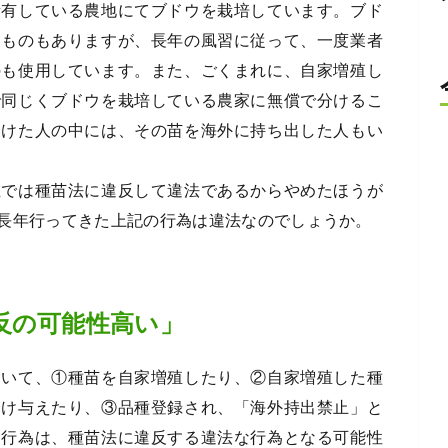
所有している農地にてブドウを栽培しています。ブド
たものもありますが、長年の風習に従って、一度業者
のも使用しています。また、ごくまれに、自家増殖し
で同じくブドウを栽培している農家に無償で分けるこ
分けた人の中には、その苗を海外に持ち出した人もい
在では種苗法に違反して違法であるからやめたほうが
長年行ってきた上記の行為は違法なのでしょうか。
反の可能性高い」
ついて、①種苗を自家増殖したり、②自家増殖した種
分け与えたり、③品種登録され、「海外持出禁止」と
す行為は、種苗法に違反する違法な行為となる可能性