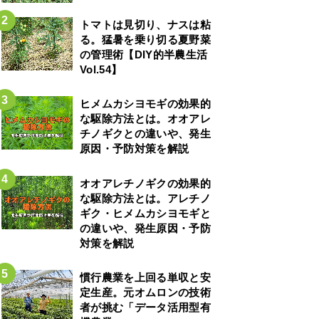
トマトは見切り、ナスは粘
る。猛暑を乗り切る夏野菜
の管理術【DIY的半農生活
Vol.54】
ヒメムカシヨモギの効果的
な駆除方法とは。オオアレ
チノギクとの違いや、発生
原因・予防対策を解説
オオアレチノギクの効果的
な駆除方法とは。アレチノ
ギク・ヒメムカシヨモギと
の違いや、発生原因・予防
対策を解説
慣行農業を上回る単収と安
定生産。元オムロンの技術
者が挑む「データ活用型有