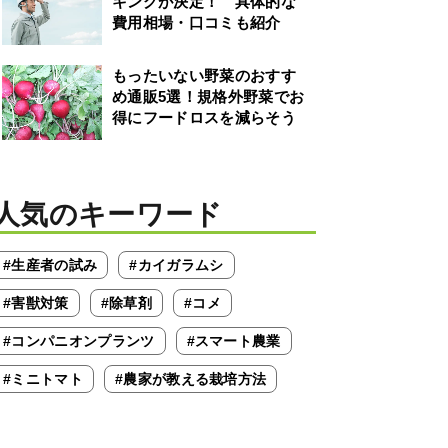
キングが決定！ 具体的な
費用相場・口コミも紹介
もったいない野菜のおすす
め通販5選！規格外野菜でお
得にフードロスを減らそう
人気のキーワード
#生産者の試み
#カイガラムシ
#害獣対策
#除草剤
#コメ
#コンパニオンプランツ
#スマート農業
#ミニトマト
#農家が教える栽培方法