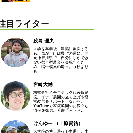
注目ライター
鮫島 理央
大学を卒業後、農協に就職する
も、気が付けば農作の道に。地
元神奈川県で、自分にしかでき
ない都市型農業を実現するた
め、暗中模索の毎日。収穫より
も…
宮崎大輔
株式会社イチゴテック代表取締
役。イチゴ農園の立ち上げや経
営改善をサポートしながら、
YouTubeで家庭菜園のお役立ち
情報を発信。著書『おうち…
けんゆー （上原賢祐）
大学院の博士過程を中退し、生