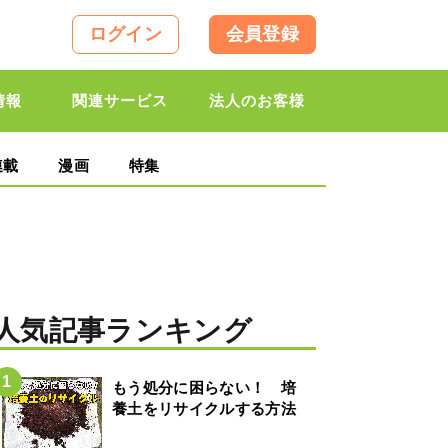
ログイン
会員登録
情報
関連サービス
法人のお客様
連載
漫画
特集
人気記事ランキング
もう処分に困らない！ 培
養土をリサイクルする方法