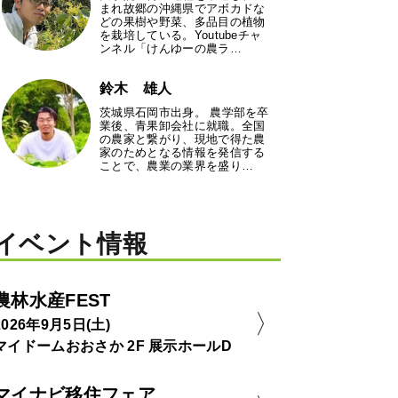
まれ故郷の沖縄県でアボカドな
どの果樹や野菜、多品目の植物
を栽培している。Youtubeチャ
ンネル「けんゆーの農ラ…
鈴木 雄人
茨城県石岡市出身。 農学部を卒
業後、青果卸会社に就職。全国
の農家と繋がり、現地で得た農
家のためとなる情報を発信する
ことで、農業の業界を盛り…
イベント情報
農林水産FEST
2026年9月5日(土)
マイドームおおさか 2F 展示ホールD
マイナビ移住フェア