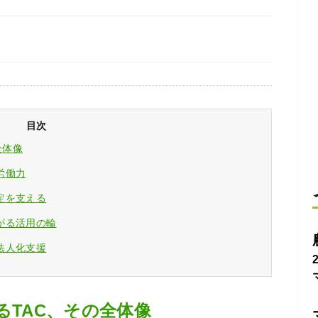
目次
全体像
労働力
定を支える
がる活用の輪
法人化支援
るTAC、その全体像