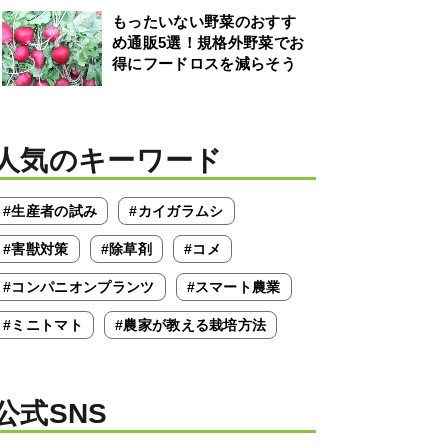
もったいない野菜のおすす
め通販5選！規格外野菜でお
得にフードロスを減らそう
人気のキーワード
#生産者の試み
#カイガラムシ
#害獣対策
#除草剤
#コメ
#コンパニオンプランツ
#スマート農業
#ミニトマト
#農家が教える栽培方法
公式SNS