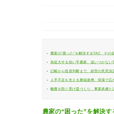
農家の“困った”を解決するTAC、その
急拡大する担い手農家、追いつかない
記帳から投資判断まで、経営の意思決
人手不足を支える農福連携、現場で広
離農を防ぐ受け皿づくり、事業承継と
農家の“困った”を解決す