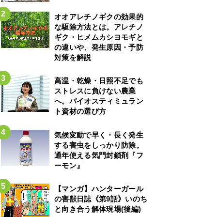
オオアレチノギクの効果的
な駆除方法とは。アレチノ
ギク・ヒメムカシヨモギと
の違いや、発生原因・予防
対策を解説
高温・乾燥・日照不足でも
ストレスに負けない農業
へ。バイオスティミュラン
ト資材の選び方
気候変動で早く・長く発生
する害虫をしっかり防除。
通年使える気門封鎖剤『フ
ーモン』
【マンガ】ハンターガール
の害獣日誌《第9話》いのち
と向き合う解体現場(後編)