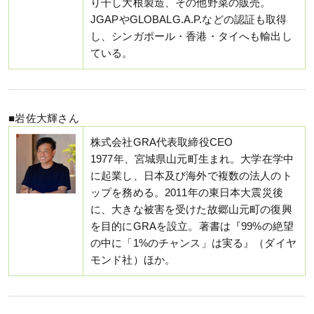
り干し大根製造、その他野菜の販売。
JGAPやGLOBALG.A.P.などの認証も取得
し、シンガポール・香港・タイへも輸出し
ている。
■岩佐大輝さん
株式会社GRA代表取締役CEO
1977年、宮城県山元町生まれ。大学在学中
に起業し、日本及び海外で複数の法人のト
ップを務める。2011年の東日本大震災後
に、大きな被害を受けた故郷山元町の復興
を目的にGRAを設立。著書は『99%の絶望
の中に「1%のチャンス」は実る』（ダイヤ
モンド社）ほか。