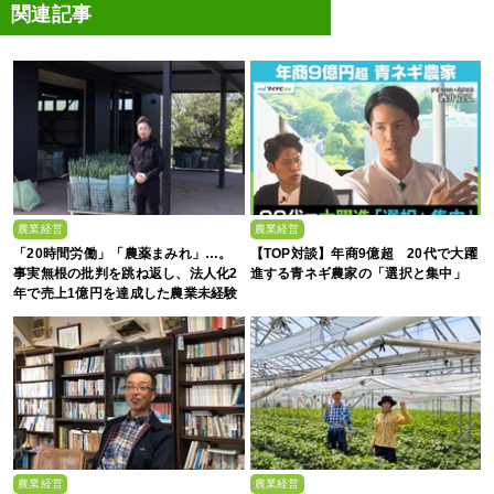
関連記事
農業経営
農業経営
「20時間労働」「農薬まみれ」…。
【TOP対談】年商9億超 20代で大躍
事実無根の批判を跳ね返し、法人化2
進する青ネギ農家の「選択と集中」
年で売上1億円を達成した農業未経験
の若者たち
農業経営
農業経営