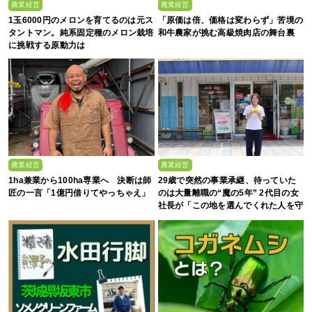
農業経営
農業経営
1玉6000円のメロンを育てるのは元ス
「原価は倍、価格は変わらず」苦境の
タントマン。純系固定種のメロン栽培
和牛農家が挑む高級焼肉店の舞台裏
に挑戦する原動力は
農業経営
農業経営
1ha兼業から100ha専業へ 決断は師
29歳で突然の事業承継、待っていた
匠の一言「1億円借りてやっちゃえ」
のは大量離職の“魔の5年” 2代目の女
社長が「この地を選んでくれた人を守
る」と誓った日