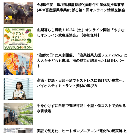
令和8年度 環境調和型持続的肉用牛生産体制推進事業
(JRA畜産振興事業)に係る第１回オンライン情報交換会
山梨暮らし満載！10/24（土）オンライン開催『やまな
しオンライン就農座談会』【参加無料】
“漁師の日”に東京開催。「漁業就業支援フェア2026」に
大人も子どもも来場。海の魅力が詰まった1日をレポー
ト
高温・乾燥・日照不足でもストレスに負けない農業へ。
バイオスティミュラント資材の選び方
手をかけずに自動で管理可能！小型・低コストで始める
水耕栽培
実証で見えた、ヒートポンプエアコン“電化”の現実解-ヒ