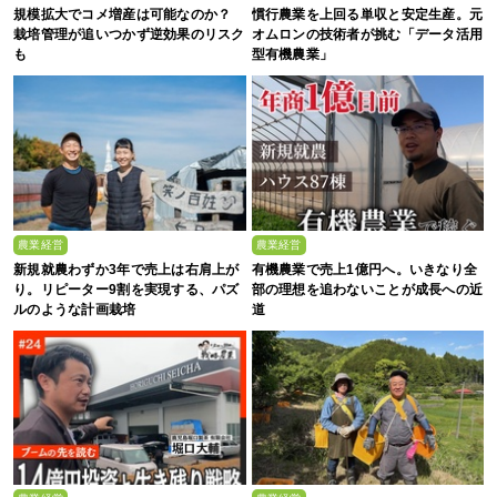
規模拡大でコメ増産は可能なのか？
慣行農業を上回る単収と安定生産。元
栽培管理が追いつかず逆効果のリスク
オムロンの技術者が挑む「データ活用
も
型有機農業」
農業経営
農業経営
新規就農わずか3年で売上は右肩上が
有機農業で売上1億円へ。いきなり全
り。リピーター9割を実現する、パズ
部の理想を追わないことが成長への近
ルのような計画栽培
道