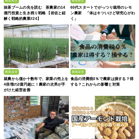
農業経営
農業経営
抹茶ブームの先を読む 茶農家の14
60代スタートでがっつり栽培のレモ
億円投資と生き残り戦略 【岩佐と紐
ン農家 「体はキツいけど研究心がわ
解く戦略的農業#24】
く」
農業経営
農業経営
就農から僅か十数年で、家業の売上を
食品の消費税0％で農家は損する？得
4倍増の2億円超に！農家の次男が手
する？これからの影響と対策
がけた経営改善