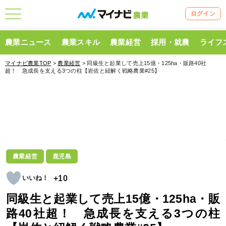
ログイン
農業ニュース
農業スキル
農業経営
採用・就農
ライフ
マイナビ農業TOP
>
農業経営
> 同級生と起業して売上15億・125ha・販路40社
超！ 急成長を支える3つの柱【岩佐と紐解く戦略農業#25】
農業経営
鹿児島
+10
同級生と起業して売上15億・125ha・販
路40社超！ 急成長を支える3つの柱