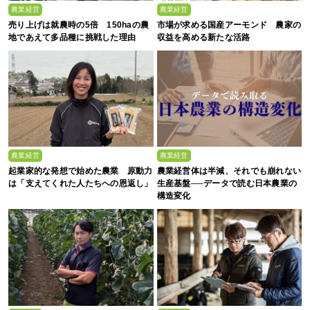
農業経営
農業経営
売り上げは就農時の5倍 150haの農
市場が求める国産アーモンド 農家の
地であえて多品種に挑戦した理由
収益を高める新たな活路
農業経営
農業経営
起業家的な発想で始めた農業 原動力
農業経営体は半減、それでも崩れない
は「支えてくれた人たちへの恩返し」
生産基盤──データで読む日本農業の
構造変化