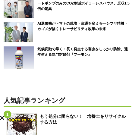
ートポンプのみのCO2削減ボイラーレスハウス、反収1.5
倍の驚異-
AI選果機がトマトの栽培・流通を変える―シブヤ精機・
カゴメが描くトレーサビリティ改革の未来
気候変動で早く・長く発生する害虫をしっかり防除。通
年使える気門封鎖剤『フーモン』
人気記事ランキング
もう処分に困らない！ 培養土をリサイクル
する方法