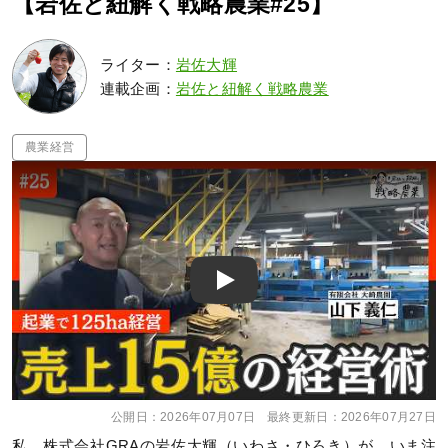
【岩佐と紐解く戦略農業#25】
ライター：
岩佐大輝
連載企画：
岩佐と紐解く戦略農業
農業経営
Play
公開日：
2026年07月07日
最終更新日：
2026年07月27日
私、株式会社GRAの岩佐大輝（いわさ・ひろき）が、いま注