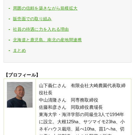
周囲の信頼を築きながら規模拡大
販売面での取り組み
社員の待遇に力を入れる理由
北海道と鹿児島。南北の産地間連携
まとめ
【プロフィール】
山下義仁さん 有限会社大崎農園代表取締
役社長
中山清隆さん 同専務取締役
佐藤和彦さん 同取締役農場長
東海大学・海洋学部の同級生3人で1994年
に設立。大根125ha、サツマイモ23ha、小
ネギハウス栽培、延べ10ha、苗1ヘha、切