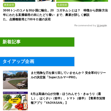
農業経営
生産技術
3000トンのコメを30か国に輸出。20
コガネムシとは？ 特徴から防除方法
年にわたる直播栽培の末にたどり着い
まで、農家が詳しく解説
た、点播種栽培と700キロ超の反収
Recommended by
新着記事
タイアップ企画
まだ危険な刃を振り回していませんか？ 安全草刈りツー
ルの決定版「SuperカルマーPRO」
8月は高値の山が分散：ほうれんそう・きゅうり（通
し）、はくさい（前半）、トマト（後半）【青果市況情
報アプリ「YAOYASAN」】