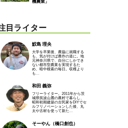
機農業」
注目ライター
鮫島 理央
大学を卒業後、農協に就職する
も、気が付けば農作の道に。地
元神奈川県で、自分にしかでき
ない都市型農業を実現するた
め、暗中模索の毎日。収穫より
も…
和田 義弥
フリーライター。2011年から茨
城県筑波山麓の農村で暮らし、
昭和初期建築の古民家をDIYでセ
ルフリノベーションした後、丸
太や古材を使って新た…
そーやん（橋口創也）