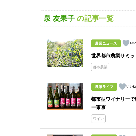
泉 友果子
の記事一覧
農業ニュース
世界都市農業サミッ
都市農業
農家ライフ
都市型ワイナリーで
ー東京
ワイン