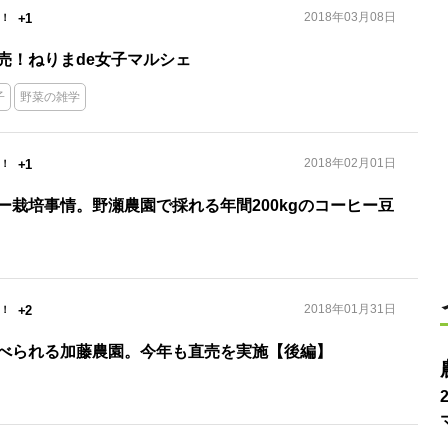
2018年03月08日
+1
売！ねりまde女子マルシェ
子
野菜の雑学
2018年02月01日
+1
ー栽培事情。野瀬農園で採れる年間200kgのコーヒー豆
2018年01月31日
+2
べられる加藤農園。今年も直売を実施【後編】