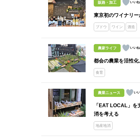
販路・加工
東京初のワイナリー
ブドウ
ワイン
酒造
農家ライフ
都会の農業を活性化
食育
農業ニュース
「EAT LOCAL
消を考える
地産地消