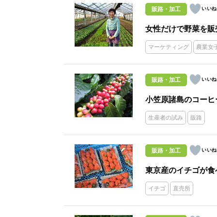
販路・加工
女性だけで野菜を販
マーケティング
農業女
販路・加工
小笠原諸島のコーヒ
生産者の試み
販路
販路・加工
東京産のイチゴが食
イチゴ
直売所