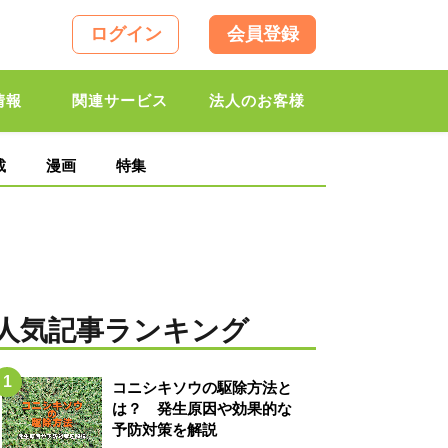
ログイン
会員登録
情報
関連サービス
法人のお客様
載
漫画
特集
人気記事ランキング
コニシキソウの駆除方法と
は？ 発生原因や効果的な
予防対策を解説