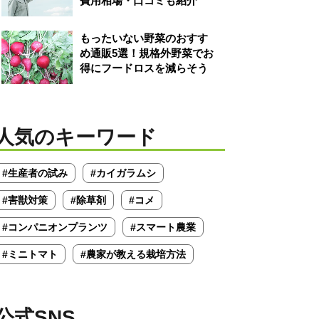
費用相場・口コミも紹介
もったいない野菜のおすす
め通販5選！規格外野菜でお
得にフードロスを減らそう
人気のキーワード
#生産者の試み
#カイガラムシ
#害獣対策
#除草剤
#コメ
#コンパニオンプランツ
#スマート農業
#ミニトマト
#農家が教える栽培方法
公式SNS