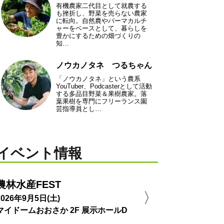
有機農家二代目として就農する
も挫折し、野菜を売らない農家
に転向。自然農やパーマカルチ
ャーをベースとして、暮らしを
豊かにするための畑づくりの
知…
ノウカノタネ つるちゃん
「ノウカノタネ」という農系
YouTuber、Podcasterとして活動
する多品目野菜＆果樹農家。落
葉果樹を専門にフリーランス園
芸指導員とし…
イベント情報
農林水産FEST
2026年9月5日(土)
マイドームおおさか 2F 展示ホールD