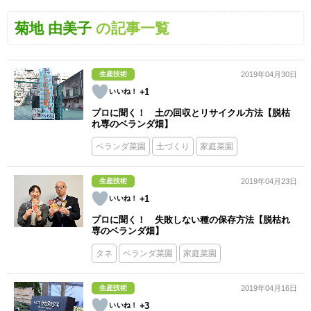
菊地 由美子
の記事一覧
生産技術
2019年04月30日
+1
プロに聞く！ 土の回収とリサイクル方法【脱枯
れ専のベランダ畑】
ベランダ菜園
土づくり
家庭菜園
生産技術
2019年04月23日
+1
プロに聞く！ 失敗しない種の保存方法【脱枯れ
専のベランダ畑】
タネ
ベランダ菜園
家庭菜園
生産技術
2019年04月16日
+3