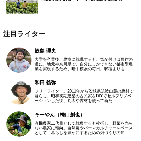
注目ライター
鮫島 理央
大学を卒業後、農協に就職するも、気が付けば農作の
道に。地元神奈川県で、自分にしかできない都市型農
業を実現するため、暗中模索の毎日。収穫よりも…
和田 義弥
フリーライター。2011年から茨城県筑波山麓の農村で
暮らし、昭和初期建築の古民家をDIYでセルフリノベ
ーションした後、丸太や古材を使って新た…
そーやん（橋口創也）
有機農家二代目として就農するも挫折し、野菜を売ら
ない農家に転向。自然農やパーマカルチャーをベース
として、暮らしを豊かにするための畑づくりの知…