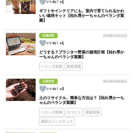
+1
ギフトやインテリアにも。室内で育てられるかわ
いい栽培キット【枯れ専かーちゃんのベランダ菜
園】
生産技術
2019年03月12日
+1
どうする？プランター野菜の栽培計画【枯れ専か
ーちゃんのベランダ菜園】
ベランダ菜園
家庭菜園
生産技術
2019年03月05日
+3
土のリサイクル、簡単な方法は？【枯れ専かーち
ゃんのベランダ菜園】
ベランダ菜園
土づくり
家庭菜園
農家のメンテナンス