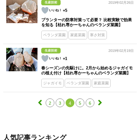
生産技術
2019年02月26日
+5
プランターの防寒対策って必要？ 比較実験で効果
を知る【枯れ専かーちゃんのベランダ菜園】
ベランダ菜園
家庭菜園
寒さ対策
生産技術
2019年02月19日
+1
春シーズンの先駆けに。2月から始めるジャガイモ
の植え付け【枯れ専かーちゃんのベランダ菜園】
ジャガイモ
ベランダ菜園
家庭菜園
2
3
4
5
6
人気記事ランキング