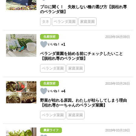
プロに聞く！ 失敗しない種の選び方【脱枯れ専
のベランダ畑】
タネ
ベランダ菜園
家庭菜園
生産技術
2019年04月09日
+1
ベランダ菜園を始める前にチェックしたいこと
【脱枯れ専のベランダ畑】
ベランダ菜園
家庭菜園
生産技術
2019年03月26日
+4
野菜が枯れる原因。わたしが枯らしてしまう理由
【枯れ専かーちゃんのベランダ菜園】
ベランダ菜園
家庭菜園
農家ライフ
2019年03月19日