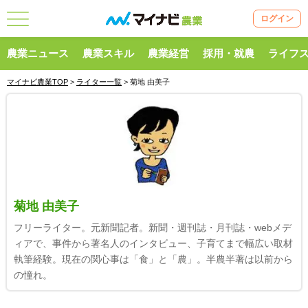
ログイン
農業ニュース
農業スキル
農業経営
採用・就農
ライフ
マイナビ農業TOP
>
ライター一覧
> 菊地 由美子
菊地 由美子
フリーライター。元新聞記者。新聞・週刊誌・月刊誌・webメデ
ィアで、事件から著名人のインタビュー、子育てまで幅広い取材
執筆経験。現在の関心事は「食」と「農」。半農半著は以前から
の憧れ。