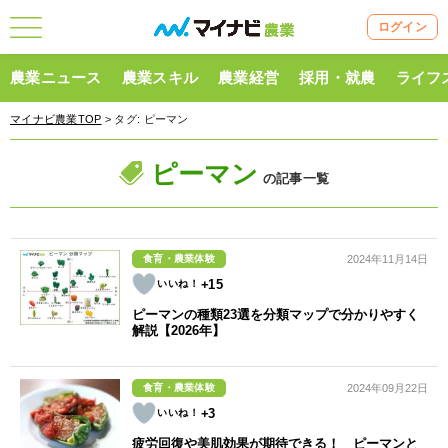
ログイン
農業ニュース
農業スキル
農業経営
採用・就農
ライフ
マイナビ農業TOP
> タグ:
ピーマン
ピーマン
の記事一覧
食育・農業体験
2024年11月14日
+15
ピーマンの種類23選を分類マップで分かりやすく
解説【2026年】
食育・農業体験
2024年09月22日
+3
疲労回復や美肌効果が期待できる！ ピーマンと