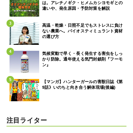
は。アレチノギク・ヒメムカシヨモギとの
違いや、発生原因・予防対策を解説
高温・乾燥・日照不足でもストレスに負け
ない農業へ。バイオスティミュラント資材
の選び方
気候変動で早く・長く発生する害虫をしっ
かり防除。通年使える気門封鎖剤『フーモ
ン』
【マンガ】ハンターガールの害獣日誌《第
9話》いのちと向き合う解体現場(後編)
注目ライター