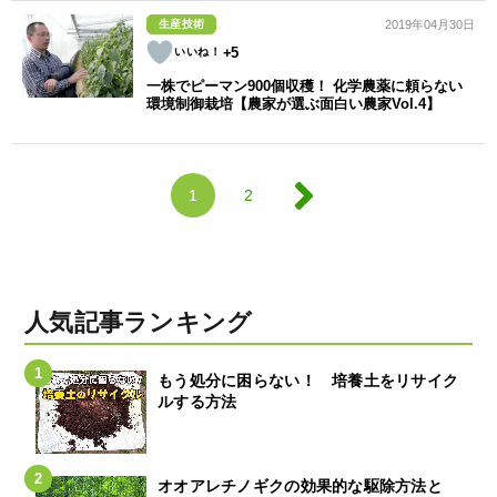
生産技術
2019年04月30日
+5
一株でピーマン900個収穫！ 化学農薬に頼らない
環境制御栽培【農家が選ぶ面白い農家Vol.4】
1
2
人気記事ランキング
もう処分に困らない！ 培養土をリサイク
ルする方法
オオアレチノギクの効果的な駆除方法と