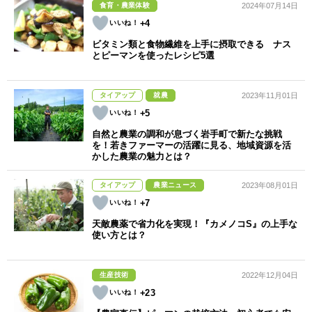
食育・農業体験
2024年07月14日
+4
ビタミン類と食物繊維を上手に摂取できる ナス
とピーマンを使ったレシピ5選
タイアップ
就農
2023年11月01日
+5
自然と農業の調和が息づく岩手町で新たな挑戦
を！若きファーマーの活躍に見る、地域資源を活
かした農業の魅力とは？
タイアップ
農業ニュース
2023年08月01日
+7
天敵農薬で省力化を実現！『カメノコS』の上手な
使い方とは？
生産技術
2022年12月04日
+23