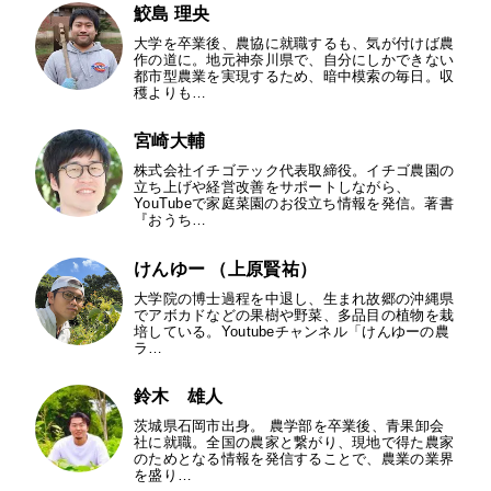
鮫島 理央
大学を卒業後、農協に就職するも、気が付けば農
作の道に。地元神奈川県で、自分にしかできない
都市型農業を実現するため、暗中模索の毎日。収
穫よりも…
宮崎大輔
株式会社イチゴテック代表取締役。イチゴ農園の
立ち上げや経営改善をサポートしながら、
YouTubeで家庭菜園のお役立ち情報を発信。著書
『おうち…
けんゆー （上原賢祐）
大学院の博士過程を中退し、生まれ故郷の沖縄県
でアボカドなどの果樹や野菜、多品目の植物を栽
培している。Youtubeチャンネル「けんゆーの農
ラ…
鈴木 雄人
茨城県石岡市出身。 農学部を卒業後、青果卸会
社に就職。全国の農家と繋がり、現地で得た農家
のためとなる情報を発信することで、農業の業界
を盛り…