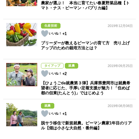
農家が選ぶ！ 本当に育てたい春夏野菜品種【ト
マト・ナス・ピーマン・パプリカ編】
生産技術
2019年12月04日
+1
ブリーダーが教えるピーマンの育て方 売り上げ
アップのための栽培方法とは？
タイアップ
就農
2019年09月25日
+2
【ひょうごde就農第３弾】兵庫県豊岡市は就農希
望者に応じた、手厚い定着支援が魅力！「住めば
都の但東(たんとう)」ではじめよう
就農
2019年08月08日
+1
脱サラ移住で新規就農。ピーマン農家1年目のリア
ル【畑は小さな大自然・番外編】