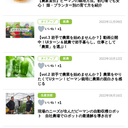
【農家直伝】ピーマンの栽培方法。初心者でも安
心！ 畑・プランター別の育て方を紹介
タイアップ
就農
2022年11月09日
+1
【vol.3 岩手で農業を始めませんか？】動画公開
中！UIターン＆就農で岩手暮らし。仕事として
「農業」を選ぶ！
タイアップ
就農
2022年10月12日
+1
【vol.2 岩手で農業を始めませんか？】農業をやり
たくてUターン！ピーマン栽培に農業の面白さを感
じる
生産技術
2022年06月16日
+1
現場のニーズが生んだピーマンの自動収穫ロボッ
ト 自社農場でロボットの最適解を導き出す