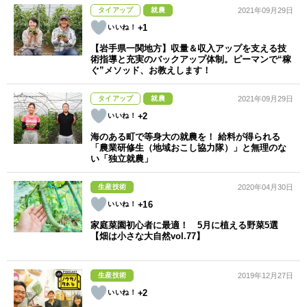
タイアップ
就農
2021年09月29日
+1
【岩手県一関地方】収量＆収入アップを支える技
術指導と充実のバックアップ体制。ピーマンで“稼
ぐ”メソッド、お教えします！
タイアップ
就農
2021年09月29日
+2
海のある町で等身大の就農を！ 給料が得られる
「農業研修生（地域おこし協力隊）」と無理のな
い「独立就農」
生産技術
2020年04月30日
+16
家庭菜園初心者に最適！ 5月に植える野菜5選
【畑は小さな大自然vol.77】
生産技術
2019年12月27日
+2