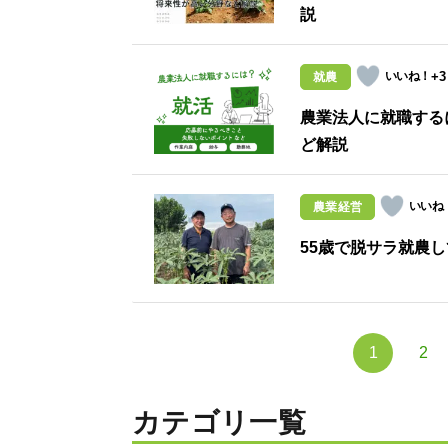
説
+3
就農
農業法人に就職する
ど解説
農業経営
55歳で脱サラ就農し
1
2
カテゴリ一覧