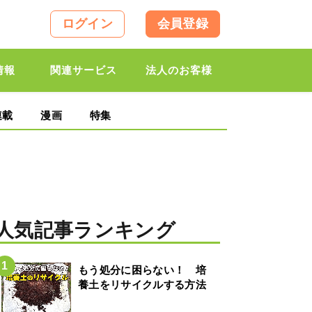
ログイン
会員登録
情報
関連サービス
法人のお客様
連載
漫画
特集
人気記事ランキング
もう処分に困らない！ 培
養土をリサイクルする方法