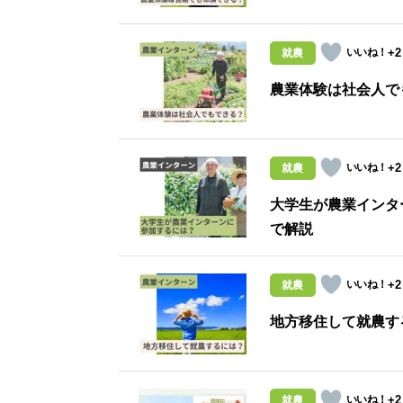
+2
就農
農業体験は社会人で
+2
就農
大学生が農業インタ
で解説
+2
就農
地方移住して就農す
+2
就農