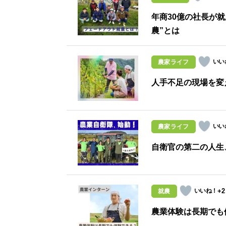
年商30億の社長が
農”とは
農家ライフ
人手不足の現場を変
農家ライフ
自衛官の第二の人生
+2
就農
農業体験は長期でも