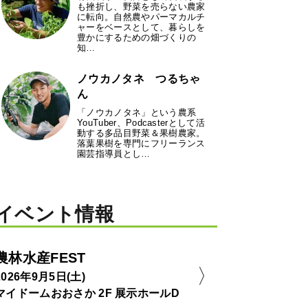
も挫折し、野菜を売らない農家
に転向。自然農やパーマカルチ
ャーをベースとして、暮らしを
豊かにするための畑づくりの
知…
ノウカノタネ つるちゃ
ん
「ノウカノタネ」という農系
YouTuber、Podcasterとして活
動する多品目野菜＆果樹農家。
落葉果樹を専門にフリーランス
園芸指導員とし…
イベント情報
農林水産FEST
2026年9月5日(土)
マイドームおおさか 2F 展示ホールD