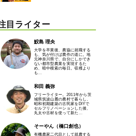
注目ライター
鮫島 理央
大学を卒業後、農協に就職する
も、気が付けば農作の道に。地
元神奈川県で、自分にしかでき
ない都市型農業を実現するた
め、暗中模索の毎日。収穫より
も…
和田 義弥
フリーライター。2011年から茨
城県筑波山麓の農村で暮らし、
昭和初期建築の古民家をDIYで
セルフリノベーションした後、
丸太や古材を使って新た…
そーやん（橋口創也）
有機農家二代目として就農する