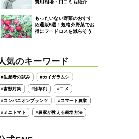
費用相場・口コミも紹介
もったいない野菜のおすす
め通販5選！規格外野菜でお
得にフードロスを減らそう
人気のキーワード
#生産者の試み
#カイガラムシ
#害獣対策
#除草剤
#コメ
#コンパニオンプランツ
#スマート農業
#ミニトマト
#農家が教える栽培方法