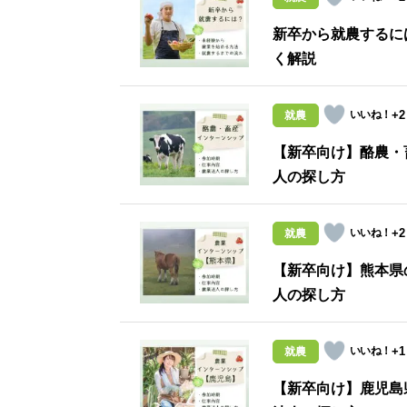
新卒から就農するに
く解説
+2
就農
【新卒向け】酪農・
人の探し方
+2
就農
【新卒向け】熊本県
人の探し方
+1
就農
【新卒向け】鹿児島