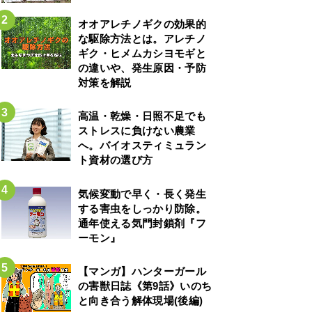
オオアレチノギクの効果的
な駆除方法とは。アレチノ
ギク・ヒメムカシヨモギと
の違いや、発生原因・予防
対策を解説
高温・乾燥・日照不足でも
ストレスに負けない農業
へ。バイオスティミュラン
ト資材の選び方
気候変動で早く・長く発生
する害虫をしっかり防除。
通年使える気門封鎖剤『フ
ーモン』
【マンガ】ハンターガール
の害獣日誌《第9話》いのち
と向き合う解体現場(後編)