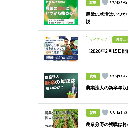
+2
就農
農業の就活はいつか
説
タイアップ
農業ニ
【2026年2月15
+2
就農
農業法人の新卒年収
+3
就農
農業分野の就職は将