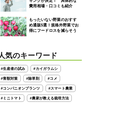
キングが決定！ 具体的な
費用相場・口コミも紹介
もったいない野菜のおすす
め通販5選！規格外野菜でお
得にフードロスを減らそう
人気のキーワード
#生産者の試み
#カイガラムシ
#害獣対策
#除草剤
#コメ
#コンパニオンプランツ
#スマート農業
#ミニトマト
#農家が教える栽培方法