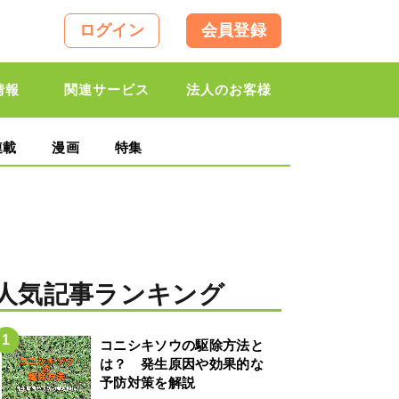
ログイン
会員登録
情報
関連サービス
法人のお客様
連載
漫画
特集
人気記事ランキング
コニシキソウの駆除方法と
は？ 発生原因や効果的な
予防対策を解説