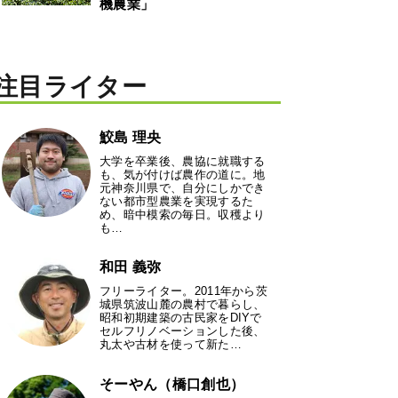
機農業」
注目ライター
鮫島 理央
大学を卒業後、農協に就職する
も、気が付けば農作の道に。地
元神奈川県で、自分にしかでき
ない都市型農業を実現するた
め、暗中模索の毎日。収穫より
も…
和田 義弥
フリーライター。2011年から茨
城県筑波山麓の農村で暮らし、
昭和初期建築の古民家をDIYで
セルフリノベーションした後、
丸太や古材を使って新た…
そーやん（橋口創也）