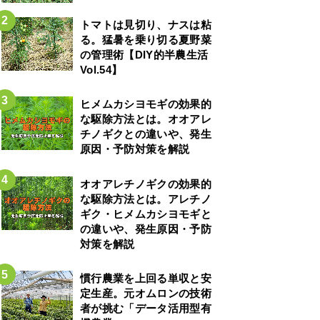
トマトは見切り、ナスは粘
る。猛暑を乗り切る夏野菜
の管理術【DIY的半農生活
Vol.54】
ヒメムカシヨモギの効果的
な駆除方法とは。オオアレ
チノギクとの違いや、発生
原因・予防対策を解説
オオアレチノギクの効果的
な駆除方法とは。アレチノ
ギク・ヒメムカシヨモギと
の違いや、発生原因・予防
対策を解説
慣行農業を上回る単収と安
定生産。元オムロンの技術
者が挑む「データ活用型有