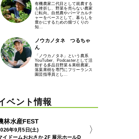
有機農家二代目として就農する
も挫折し、野菜を売らない農家
に転向。自然農やパーマカルチ
ャーをベースとして、暮らしを
豊かにするための畑づくりの
知…
ノウカノタネ つるちゃ
ん
「ノウカノタネ」という農系
YouTuber、Podcasterとして活
動する多品目野菜＆果樹農家。
落葉果樹を専門にフリーランス
園芸指導員とし…
イベント情報
農林水産FEST
2026年9月5日(土)
マイドームおおさか 2F 展示ホールD